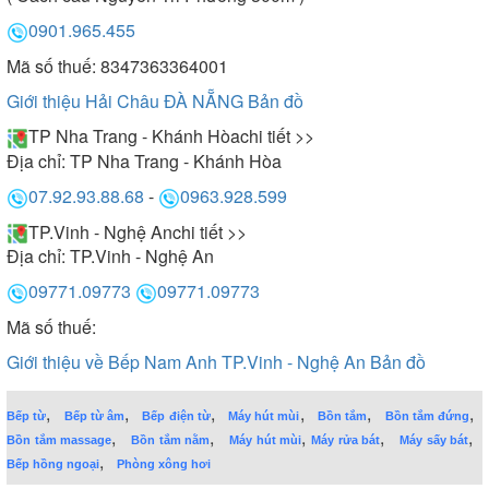
0901.965.455
Mã số thuế: 8347363364001
Giới thiệu Hải Châu ĐÀ NẴNG
Bản đồ
TP Nha Trang - Khánh Hòa
chi tiết >>
Địa chỉ:
TP Nha Trang - Khánh Hòa
07.92.93.88.68
-
0963.928.599
TP.Vinh - Nghệ An
chi tiết >>
Địa chỉ:
TP.Vinh - Nghệ An
09771.09773
09771.09773
Mã số thuế:
Giới thiệu về Bếp Nam Anh TP.Vinh - Nghệ An
Bản đồ
,
,
,
,
,
,
Bếp từ
Bếp từ âm
Bếp điện từ
Máy hút mùi
Bồn tắm
Bồn tắm đứng
,
,
,
,
,
Bồn tắm massage
Bồn tắm nằm
Máy hút mùi
Máy rửa bát
Máy sấy bát
,
Bếp hồng ngoại
Phòng xông hơi