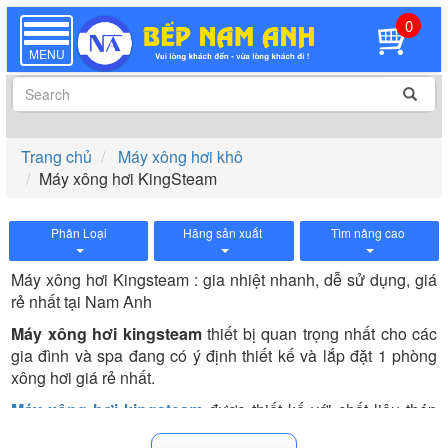
0
TOGGLE
NAVIGATION
MENU
Trang chủ
Máy xông hơi khô
Máy xông hơi KingSteam
Phân Loại
Hãng sản xuất
Tìm nâng cao
Máy xông hơi Kingsteam : gia nhiệt nhanh, dễ sử dụng, giá
rẻ nhất tại Nam Anh
Máy xông hơi kingsteam
thiết bị quan trọng nhất cho các
gia đình và spa đang có ý định thiết kế và lắp đặt 1 phòng
xông hơi giá rẻ nhất.
Máy xông hơi kingsteam
được thiết kế với chất liệu thép
phủ bên ngoài lớp sơn tĩnh điện màu ghi nên có độ bền cao