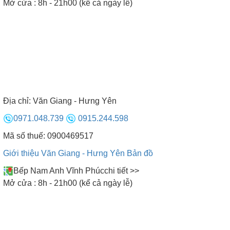
Mở cửa : 8h - 21h00 (kể cả ngày lễ)
ĐÀ NẴNG:
0901.965.455
MIỀN NAM :
078.635.9999
2. CÁC LOẠI PHÒNG XÔNG HƠI
ƯỚT TỰ CHẾ
+ Phòng xông hơi khô kết hợp ướt: Có thể thiết kế thi công
phòng xông hơi khô kết hợp ướt theo mọi địa hình và kích
Địa chỉ:
Văn Giang - Hưng Yên
thước khác nhau, giúp cho người sử dụng vừa xông hơi
0971.048.739
0915.244.598
khô vừa có thể xông hơi ướt và có thể dùng phòng xông
hơi ướt để tắm luôn.
Mã số thuế: 0900469517
Giới thiệu Văn Giang - Hưng Yên
Bản đồ
Bếp Nam Anh Vĩnh Phúc
chi tiết >>
Mở cửa : 8h - 21h00 (kể cả ngày lễ)