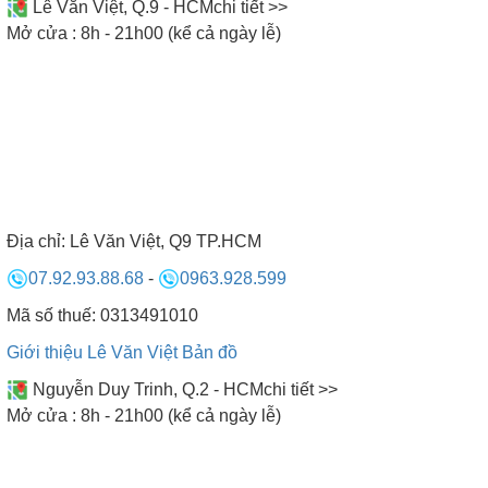
Lê Văn Việt, Q.9 - HCM
chi tiết >>
Mở cửa : 8h - 21h00 (kể cả ngày lễ)
* Các sản phẩm phòng xông hơi tự chế dưới đây chỉ mang
tính chất minh họa về hình ảnh các phòng xông hơi ướt tự
chế, chúng tôi sẽ khảo sát tư vấn thiết kế theo yêu cầu của
quý khách cũng như theo kích thước cụ thể của công trình,
để lên đơn giá nhanh nhất và chính xác nhất cho quý
khách.
Địa chỉ:
Lê Văn Việt, Q9 TP.HCM
07.92.93.88.68
-
0963.928.599
BẾP NAM ANH - ĐƠN VỊ CUNG CẤP
Mã số thuế: 0313491010
PHÒNG XÔNG HƠI UY TÍN
Giới thiệu Lê Văn Việt
Bản đồ
ĐỘI NGŨ NHÂN VIÊN BẾP NAM ANH
Nguyễn Duy Trinh, Q.2 - HCM
chi tiết >>
Mở cửa : 8h - 21h00 (kể cả ngày lễ)