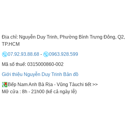
Địa chỉ:
Nguyễn Duy Trinh, Phường Bình Trưng Đông, Q2,
TP.HCM
07.92.93.88.68
-
0963.928.599
Mã số thuế: 0315000860-002
Giới thiệu Nguyễn Duy Trinh
Bản đồ
Bếp Nam Anh Bà Rịa - Vũng Tàu
chi tiết >>
Mở cửa : 8h - 21h00 (kể cả ngày lễ)
SHOWROOM CỬA HÀNG BẾP NAM
ANH