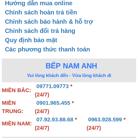
Hướng dẫn mua online
Chính sách hoàn trả tiền
Chính sách bảo hành & hỗ trợ
NỘI DUNG TÓM TẮT
Chính sách đổi trả hàng
Quy định bảo mật
1. CÁC LOẠI KÍNH THI
3. KÍCH THƯỚC KIỂU
Các phương thức thanh toán
CÔNG PHÒNG XÔNG
DÁNG PHÒNG ƯỚT
HƠI ƯỚT
TỰ CHẾ
BẾP NAM ANH
Vui lòng khách đến - Vừa lòng khách đi
2. CÁC LOẠI PHÒNG
4. CÁC MẪU PHÒNG
09771.09773
*
XÔNG HƠI ƯỚT TỰ
XÔNG HƠI ƯỚT TƯ
MIỀN BẮC:
(24/7)
CHẾ
CHẾ
MIỀN
0901.965.455
*
VÌ SAO LẠI ĐÓNG PHÒNG XÔNG HƠI
TRUNG:
(24/7)
07.92.93.88.68
*
0963.928.599
*
ƯỚT TẠI NHÀ
MIỀN NAM:
(24/7)
(24/7)