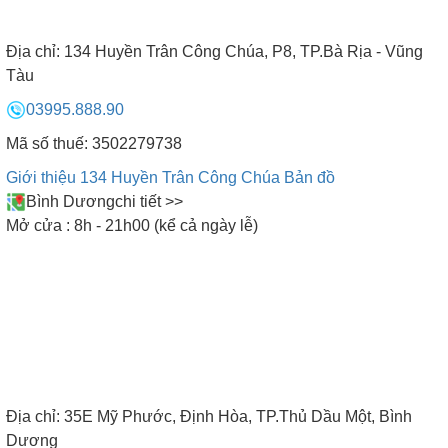
Vui lòng khách đến vừa lòng khách đi
Địa chỉ:
134 Huyền Trân Công Chúa, P8, TP.Bà Rịa - Vũng
❮ Lùi lại
1
2
3
4
5
6
7
Tàu
8
9
10
Xem thêm ❯
03995.888.90
Mã số thuế: 3502279738
CAM KẾT CỦA BẾP NAM ANH
Giới thiệu 134 Huyền Trân Công Chúa
Bản đồ
Bình Dương
chi tiết >>
Mở cửa : 8h - 21h00 (kể cả ngày lễ)
Địa chỉ:
35E Mỹ Phước, Định Hòa, TP.Thủ Dầu Một, Bình
Dương