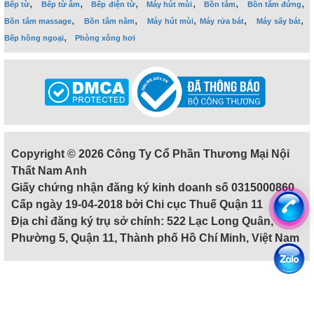
,
,
,
,
,
,
Bếp từ
Bếp từ âm
Bếp điện từ
Máy hút mùi
Bồn tắm
Bồn tắm đứng
,
,
,
,
,
Bồn tắm massage
Bồn tắm nằm
Máy hút mùi
Máy rửa bát
Máy sấy bát
,
Bếp hồng ngoại
Phòng xông hơi
Copyright © 2026 Công Ty Cổ Phần Thương Mại Nội
Thất Nam Anh
Giấy chứng nhận đăng ký kinh doanh số 0315000860
Cấp ngày 19-04-2018 bởi Chi cục Thuế Quận 11
Địa chỉ đăng ký trụ sở chính: 522 Lạc Long Quân,
Phường 5, Quận 11, Thành phố Hồ Chí Minh, Việt Nam