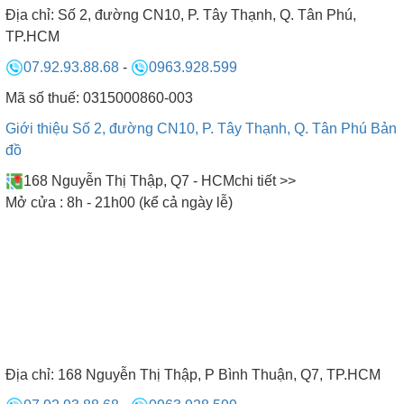
Địa chỉ:
Số 2, đường CN10, P. Tây Thạnh, Q. Tân Phú,
kín là có thể sử dụng làm phòng xông hơi ướt.
TP.HCM
07.92.93.88.68
-
0963.928.599
Mã số thuế: 0315000860-003
Giới thiệu Số 2, đường CN10, P. Tây Thạnh, Q. Tân Phú
Bản
đồ
168 Nguyễn Thị Thập, Q7 - HCM
chi tiết >>
Hình ảnh phòng xông hơi ướt Tận dụng các vách kính có
Mở cửa : 8h - 21h00 (kể cả ngày lễ)
sẵn
- Tận dụng các nhà vệ sinh nhỏ kín hơi lắp máy xông hơi
ướt bên ngoài chạy đường hơi vào và đã có ngay một
chiếc phòng xông hơi ướt.
3. KÍCH THƯỚC KIỂU DÁNG
Địa chỉ:
168 Nguyễn Thị Thập, P Bình Thuận, Q7, TP.HCM