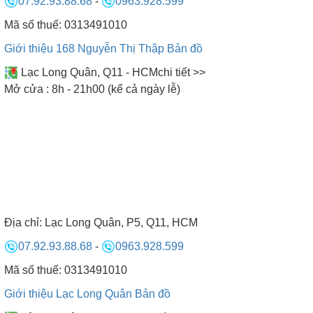
PHÒNG ƯỚT TỰ CHẾ
07.92.93.88.68
-
0963.928.599
Mã số thuế: 0313491010
Giới thiệu 168 Nguyễn Thị Thập
Bản đồ
- Do thiết kế theo địa hình nên có thể thiết kế phòng xông
hơi ướt với kích thước bất kỳ theo ý muốn của gia chủ.
Lạc Long Quân, Q11 - HCM
chi tiết >>
- Có thể thiết kế theo bất kỳ kiểu dáng nào cho phù hợp
Mở cửa : 8h - 21h00 (kể cả ngày lễ)
với không gian của gia chủ như hình chữ nhật, hình tam
giác, hình lục giác ...vv
GỌI NGAY HOTLINE CHO CHÚNG TÔI ĐỂ ĐƯỢC
TƯ VẤN
MIỀN BẮC:
09771.09773
Địa chỉ:
Lạc Long Quân, P5, Q11, HCM
ĐÀ NẴNG:
0901.965.455
07.92.93.88.68
-
0963.928.599
MIỀN NAM :
078.635.9999
Mã số thuế: 0313491010
4. CÁC MẪU PHÒNG XÔNG HƠI
Giới thiệu Lạc Long Quân
Bản đồ
ƯỚT TƯ CHẾ