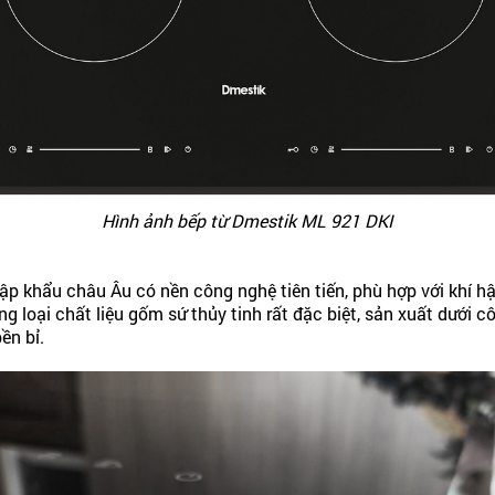
Hình ảnh bếp từ Dmestik ML 921 DKI
p khẩu châu Âu có nền công nghệ tiên tiến, phù hợp với khí h
ng loại chất liệu gốm sứ thủy tinh rất đặc biệt, sản xuất dưới
ền bỉ.