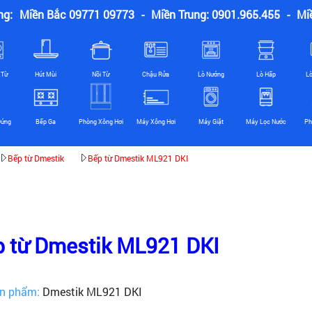
ng:
Miền Bắc 09771 09773
-
Miền Trung: 0901.965.455
-
Mi
 Từ
Hút Mùi
Nồi Từ
Chậu Rửa
Lò Nướng
Lò Hấp
L
Đứng
Bếp Ga
Phòng Xông Hơi
Máy Xông Hơi
Máy Giặt
Máy Lọc Nước
Ph
Bếp từ Dmestik
Bếp từ Dmestik ML921 DKI
 từ Dmestik ML921 DKI
n phẩm:
Dmestik ML921 DKI