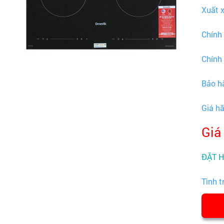
Xuất 
Chính
Chính
Bảo h
Giá h
Giá
ĐẶT 
Tình t