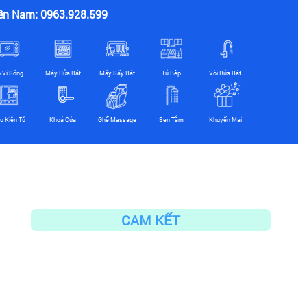
ền Nam: 0963.928.599
ò Vi Sóng
Máy Rửa Bát
Máy Sấy Bát
Tủ Bếp
Vòi Rửa Bát
ụ Kiện Tủ
Khoá Cửa
Ghế Massage
Sen Tắm
Khuyến Mại
CAM KẾT