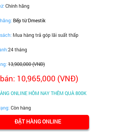
xứ:
Chính hãng
 hãng:
Bếp từ Dmestik
 sách:
Mua hàng trả góp lãi suất thấp
ành:
24 tháng
ãng:
13,900,000 (VNĐ)
 bán: 10,965,000 (VNĐ)
HÀNG ONLINE HÔM NAY THÊM QUÀ 800K
rạng:
Còn hàng
ĐẶT HÀNG ONLINE