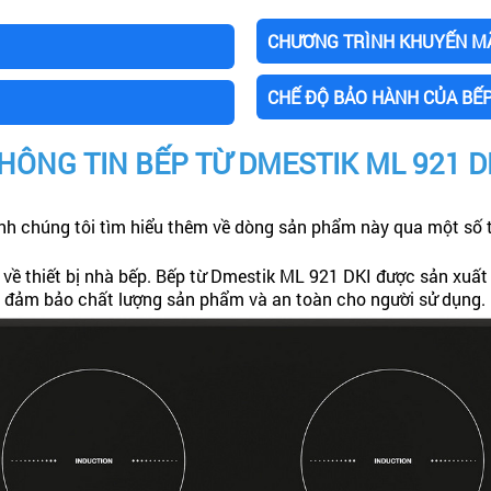
CHƯƠNG TRÌNH KHUYẾN MÃI
CHẾ ĐỘ BẢO HÀNH CỦA BẾP
HÔNG TIN BẾP TỪ DMESTIK ML 921 D
h chúng tôi tìm hiểu thêm về dòng sản phẩm này qua một số t
 về thiết bị nhà bếp. Bếp từ Dmestik ML 921 DKI được sản xuất
t, đảm bảo chất lượng sản phẩm và an toàn cho người sử dụng.