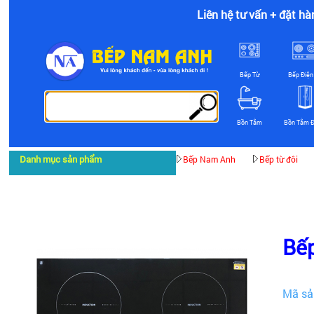
Liên hệ tư vấn + đặt hà
Bếp Từ
Bếp Điện
Bồn Tắm
Bồn Tắm 
Danh mục sản phẩm
Bếp Nam Anh
Bếp từ đôi
Bếp
Mã sả