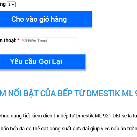
ợng
Cho vào giỏ hàng
n thoại:
*
M NỔI BẬT CỦA BẾP TỪ DMESTIK ML 
 năng tiết kiệm điện thì bếp từ Dmestik ML 921 DKI sẽ là lựa 
nhấn bếp đã có thể đạt công suất cực đại giúp việc nấu ăn trở 