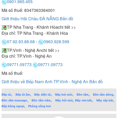
0901.965.455
Mã số thuế: 8347363364001
Giới thiệu Hải Châu ĐÀ NẴNG
Bản đồ
TP Nha Trang - Khánh Hòa
chi tiết >>
Địa chỉ:
TP Nha Trang - Khánh Hòa
07.92.93.88.68
-
0963.928.599
TP.Vinh - Nghệ An
chi tiết >>
Địa chỉ:
TP.Vinh - Nghệ An
09771.09773
09771.09773
Mã số thuế:
Giới thiệu về Bếp Nam Anh TP.Vinh - Nghệ An
Bản đồ
,
,
,
,
,
,
Bếp từ
Bếp từ âm
Bếp điện từ
Máy hút mùi
Bồn tắm
Bồn tắm đứng
,
,
,
,
,
Bồn tắm massage
Bồn tắm nằm
Máy hút mùi
Máy rửa bát
Máy sấy bát
,
Bếp hồng ngoại
Phòng xông hơi