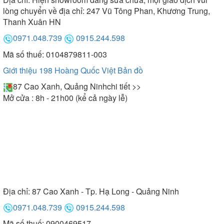
lòng chuyển về địa chỉ: 247 Vũ Tông Phan, Khương Trung,
Thanh Xuân HN
0971.048.739
0915.244.598
Mã số thuế: 0104879811-003
Giới thiệu 198 Hoàng Quốc Việt
Bản đồ
87 Cao Xanh, Quảng Ninh
chi tiết >>
Mở cửa : 8h - 21h00 (kể cả ngày lễ)
Địa chỉ:
87 Cao Xanh - Tp. Hạ Long - Quảng Ninh
0971.048.739
0915.244.598
Mã số thuế: 0900469517