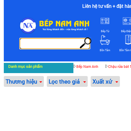
Liên hệ tư vấn + đặt hà
Bếp Từ
Bếp Điệ
Bồn Tắm
Bồn Tắm 
Danh mục sản phẩm
Bếp Nam Anh
Chậu rửa bát 
Thương hiệu
Lọc theo giá
Xuất xứ