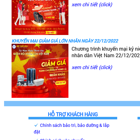
xem chi tiết (click)
KHUYẾN MẠI GIẢM GIÁ LỚN NHÂN NGÀY 22/12/2022
Chương trình khuyến mại kỷ n
nhân dân Việt Nam 22/12/20
xem chi tiết (click)
HỖ TRỢ KHÁCH HÀNG
Chính sách bảo trì, bảo dưỡng & lắp
đặt