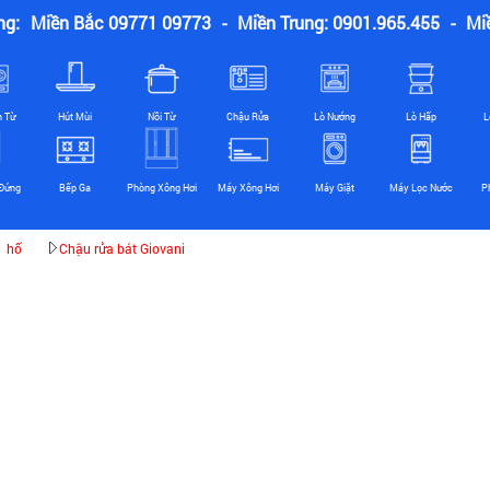
ng:
Miền Bắc 09771 09773
-
Miền Trung: 0901.965.455
-
Mi
n Từ
Hút Mùi
Nồi Từ
Chậu Rửa
Lò Nướng
Lò Hấp
L
Đứng
Bếp Ga
Phòng Xông Hơi
Máy Xông Hơi
Máy Giặt
Máy Lọc Nước
P
1 hố
Chậu rửa bát Giovani