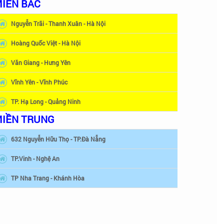
IỀN BẮC
Nguyễn Trãi - Thanh Xuân - Hà Nội
Hoàng Quốc Việt - Hà Nội
Văn Giang - Hưng Yên
Vĩnh Yên - Vĩnh Phúc
TP. Hạ Long - Quảng Ninh
IỀN TRUNG
632 Nguyễn Hữu Thọ - TP.Đà Nẵng
TP.Vinh - Nghệ An
TP Nha Trang - Khánh Hòa