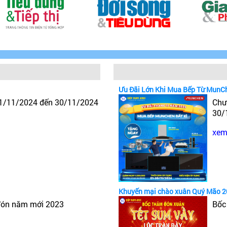
Ưu Đãi Lớn Khi Mua Bếp Từ MunC
 1/11/2024 đến 30/11/2024
Chư
30/
xem 
Khuyến mại chào xuân Quý Mão 
đón năm mới 2023
Bốc