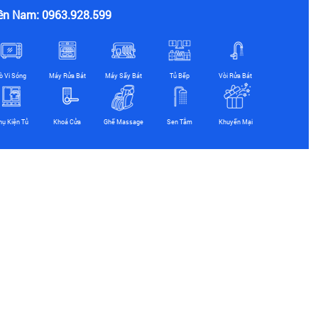
ền Nam: 0963.928.599
ò Vi Sóng
Máy Rửa Bát
Máy Sấy Bát
Tủ Bếp
Vòi Rửa Bát
hụ Kiện Tủ
Khoá Cửa
Ghế Massage
Sen Tắm
Khuyến Mại