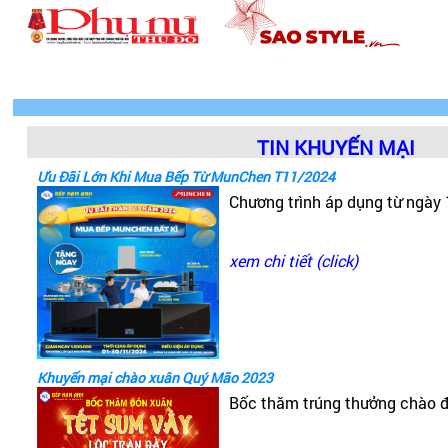
TIN KHUYẾN MẠI
Ưu Đãi Lớn Khi Mua Bếp Từ MunChen T11/2024
Chương trình áp dụng từ ngày
xem chi tiết (click)
Khuyến mại chào xuân Quý Mão 2023
Bốc thăm trúng thưởng chào 