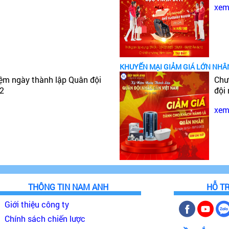
xem 
KHUYẾN MẠI GIẢM GIÁ LỚN NHÂ
iệm ngày thành lập Quân đội
Chư
22
đội
xem 
THÔNG TIN NAM ANH
HỖ T
Giới thiệu công ty
Chính sách chiến lược