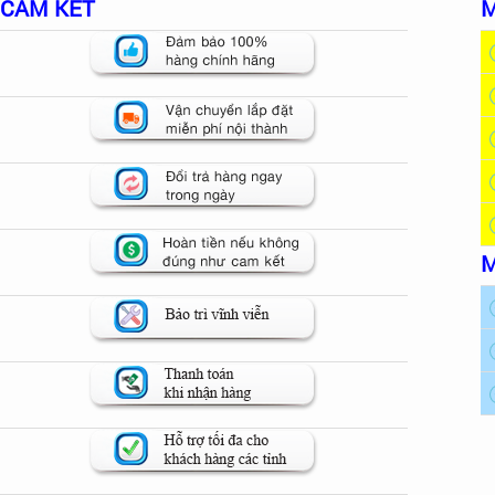
CAM KẾT
M
M