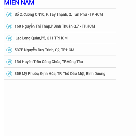
MIỀN NAM
Số 2, đường CN10, P. Tây Thạnh, Q. Tân Phú - TP.HCM
168 Nguyễn Thị Thập,P.Bình Thuận Q.7 - TP.HCM
Lạc Long Quân,P5, Q11 TP.HCM
537E Nguyễn Duy Trinh, Q2, TP.HCM
134 Huyền Trân Công Chúa, TP.Vũng Tàu
35E Mỹ Phước, Định Hòa, TP. Thủ Dầu Một, Bình Dương