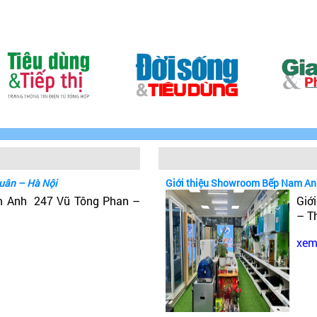
uân – Hà Nội
Giới thiệu Showroom Bếp Nam An
m Anh 247 Vũ Tông Phan –
Giớ
– T
xem 