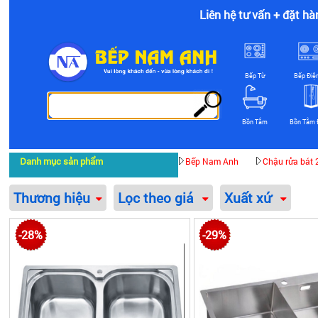
Liên hệ tư vấn + đặt hà
Bếp Từ
Bếp Điệ
Bồn Tắm
Bồn Tắm 
Danh mục sản phẩm
Bếp Nam Anh
Chậu rửa bát 
Thương hiệu
Lọc theo giá
Xuất xứ
-28%
-29%