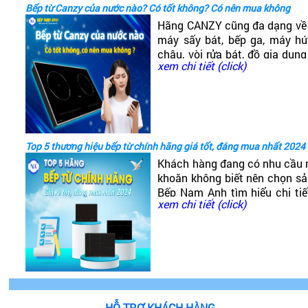
Bếp từ Canzy của nước nào? Có tốt không? Có nên mua không
Hãng CANZY cũng đa dạng về 
máy sấy bát, bếp ga, máy hút
chậu, vòi rửa bát, đồ gia dụng
xem chi tiết (click)
đó có dòng bếp từ Canzy. V
nào? Có tốt không?
Top 5 thương hiệu bếp từ chính hãng giá tốt, đáng mua nhất 2024
Khách hàng đang có nhu cầu 
khoăn không biết nên chọn s
Bếp Nam Anh tìm hiểu chi ti
xem chi tiết (click)
giá phải chăng, chất lượng ca
HỖ TRỢ KHÁCH HÀNG