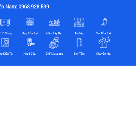
ền Nam: 0963.928.599
ò Vi Sóng
Máy Rửa Bát
Máy Sấy Bát
Tủ Bếp
Vòi Rửa Bát
hụ Kiện Tủ
Khoá Cửa
Ghế Massage
Sen Tắm
Khuyến Mại