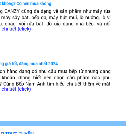
ốt không? Có nên mua không
g CANZY cũng đa dạng về sản phẩm như máy rửa
, máy sấy bát, bếp ga, máy hút mùi, lò nướng, lò vi
g, chậu, vòi rửa bát, đồ gia dụng nhà bếp, và nổi
chi tiết (click)
ng trong đó có dòng bếp từ Canzy. Vậy Bếp từ Canzy
 nước nào? Có tốt không?
ng giá tốt, đáng mua nhất 2024
ch hàng đang có nhu cầu mua bếp từ nhưng đang
 khoăn không biết nên chọn sản phẩm nào phù
? Cùng Bếp Nam Anh tìm hiểu chi tiết thêm về mặt
chi tiết (click)
g bếp từ giá phải chăng, chất lượng cao, đáng mua
t 2024!
RỢ TRỰC TUYẾN