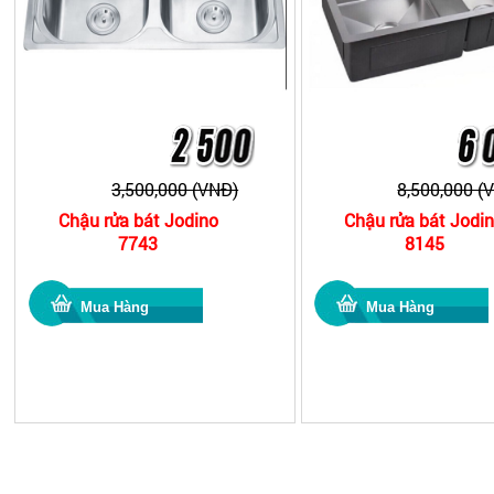
3,500,000 (VNĐ)
8,500,000 (
Chậu rửa bát Jodino
Chậu rửa bát Jodi
7743
8145