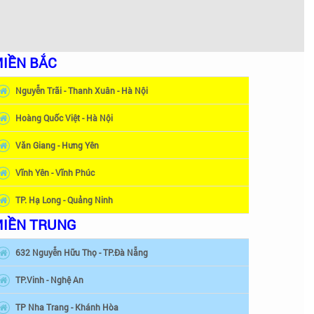
IỀN BẮC
Nguyễn Trãi - Thanh Xuân - Hà Nội
Hoàng Quốc Việt - Hà Nội
Văn Giang - Hưng Yên
Vĩnh Yên - Vĩnh Phúc
TP. Hạ Long - Quảng Ninh
IỀN TRUNG
632 Nguyễn Hữu Thọ - TP.Đà Nẵng
TP.Vinh - Nghệ An
TP Nha Trang - Khánh Hòa