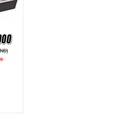
VNĐ)
no