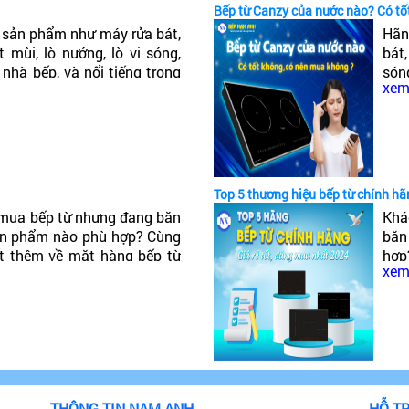
Bếp từ Canzy của nước nào? Có t
sản phẩm như máy rửa bát,
Hãn
 mùi, lò nướng, lò vi sóng,
bát
 nhà bếp, và nổi tiếng trong
són
xem 
ậy Bếp từ Canzy của nước
tiế
của
Top 5 thương hiệu bếp từ chính hã
mua bếp từ nhưng đang băn
Khá
ản phẩm nào phù hợp? Cùng
băn
ết thêm về mặt hàng bếp từ
hợp
xem 
o, đáng mua nhất 2024!
hàn
nhấ
THÔNG TIN NAM ANH
HỖ T