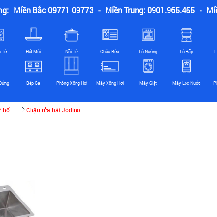
ng:
Miền Bắc 09771 09773
-
Miền Trung: 0901.965.455
-
Mi
n Từ
Hút Mùi
Nồi Từ
Chậu Rửa
Lò Nướng
Lò Hấp
L
Đứng
Bếp Ga
Phòng Xông Hơi
Máy Xông Hơi
Máy Giặt
Máy Lọc Nước
P
2 hố
Chậu rửa bát Jodino