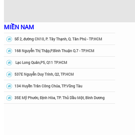
MIỀN NAM
Số 2, đường CN10, P. Tây Thạnh, Q. Tân Phú - TP.HCM
168 Nguyễn Thị Thập,P.Bình Thuận Q.7 - TP.HCM
Lạc Long Quân,P5, Q11 TP.HCM
537E Nguyễn Duy Trinh, Q2, TP.HCM
134 Huyền Trân Công Chúa, TP.Vũng Tàu
35E Mỹ Phước, Định Hòa, TP. Thủ Dầu Một, Bình Dương