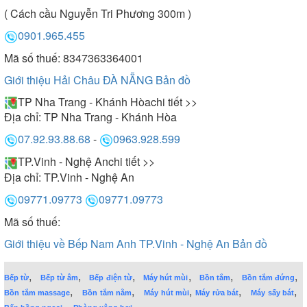
( Cách cầu Nguyễn Tri Phương 300m )
0901.965.455
Mã số thuế: 8347363364001
Giới thiệu Hải Châu ĐÀ NẴNG
Bản đồ
TP Nha Trang - Khánh Hòa
chi tiết >>
Địa chỉ:
TP Nha Trang - Khánh Hòa
07.92.93.88.68
-
0963.928.599
TP.Vinh - Nghệ An
chi tiết >>
Địa chỉ:
TP.Vinh - Nghệ An
09771.09773
09771.09773
Mã số thuế:
Giới thiệu về Bếp Nam Anh TP.Vinh - Nghệ An
Bản đồ
,
,
,
,
,
,
Bếp từ
Bếp từ âm
Bếp điện từ
Máy hút mùi
Bồn tắm
Bồn tắm đứng
,
,
,
,
,
Bồn tắm massage
Bồn tắm nằm
Máy hút mùi
Máy rửa bát
Máy sấy bát
,