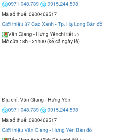
0971.048.739
0915.244.598
Mã số thuế: 0900469517
Giới thiệu 87 Cao Xanh - Tp. Hạ Long
Bản đồ
Văn Giang - Hưng Yên
chi tiết >>
Mở cửa : 8h - 21h00 (kể cả ngày lễ)
Địa chỉ:
Văn Giang - Hưng Yên
0971.048.739
0915.244.598
Mã số thuế: 0900469517
Giới thiệu Văn Giang - Hưng Yên
Bản đồ
Bếp Nam Anh Vĩnh Phúc
chi tiết >>