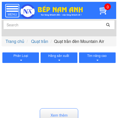
0
TOGGLE
NAVIGATION
MENU
Trang chủ
Quạt trần
Quạt trần đèn Mountain Air
Phân Loại
Hãng sản xuất
Tìm nâng cao
Xem thêm