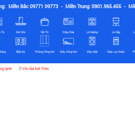
ng:
Miền Bắc 09771 09773
-
Miền Trung: 0901.965.455
-
Mi
n Từ
Hút Mùi
Nồi Từ
Chậu Rửa
Lò Nướng
Lò Hấp
L
Đứng
Bếp Ga
Phòng Xông Hơi
Máy Xông Hơi
Máy Giặt
Máy Lọc Nước
P
óng lạnh
Vòi rửa bát Toto