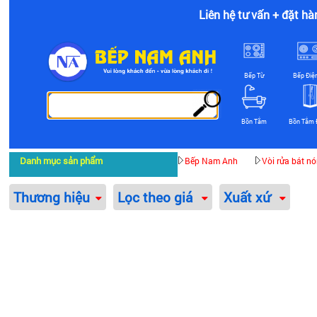
Liên hệ tư vấn + đặt hà
Bếp Từ
Bếp Điệ
Bồn Tắm
Bồn Tắm 
Danh mục sản phẩm
Bếp Nam Anh
Vòi rửa bát n
Thương hiệu
Lọc theo giá
Xuất xứ