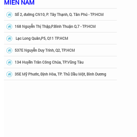
MIỀN NAM
Số 2, đường CN10, P. Tây Thạnh, Q. Tân Phú - TP.HCM
168 Nguyễn Thị Thập,P.Bình Thuận Q.7 - TP.HCM
Lạc Long Quân,P5, Q11 TP.HCM
537E Nguyễn Duy Trinh, Q2, TP.HCM
134 Huyền Trân Công Chúa, TP.Vũng Tàu
35E Mỹ Phước, Định Hòa, TP. Thủ Dầu Một, Bình Dương