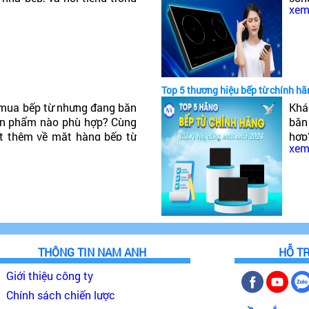
xem 
ậy Bếp từ Canzy của nước
tiế
của
Top 5 thương hiệu bếp từ chính hã
mua bếp từ nhưng đang băn
Khá
ản phẩm nào phù hợp? Cùng
băn
ết thêm về mặt hàng bếp từ
hợp
xem 
o, đáng mua nhất 2024!
hàn
nhấ
THÔNG TIN NAM ANH
HỖ T
Giới thiệu công ty
Chính sách chiến lược