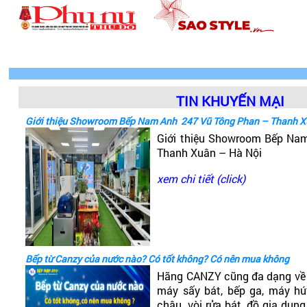
TIN KHUYẾN MẠI
Giới thiệu Showroom Bếp Nam Anh 247 Vũ Tông Phan – Thanh X
Giới thiệu Showroom Bếp Na
Thanh Xuân – Hà Nội
xem chi tiết (click)
Bếp từ Canzy của nước nào? Có tốt không? Có nên mua không
Hãng CANZY cũng đa dạng về 
máy sấy bát, bếp ga, máy hút
chậu, vòi rửa bát, đồ gia dụng