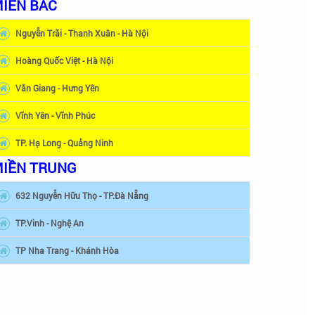
IỀN BẮC
Nguyễn Trãi - Thanh Xuân - Hà Nội
Hoàng Quốc Việt - Hà Nội
Văn Giang - Hưng Yên
Vĩnh Yên - Vĩnh Phúc
TP. Hạ Long - Quảng Ninh
IỀN TRUNG
632 Nguyễn Hữu Thọ - TP.Đà Nẵng
TP.Vinh - Nghệ An
TP Nha Trang - Khánh Hòa