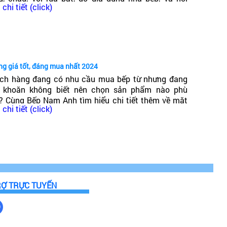
chi tiết (click)
ng trong đó có dòng bếp từ Canzy. Vậy Bếp từ Canzy
 nước nào? Có tốt không?
ng giá tốt, đáng mua nhất 2024
ch hàng đang có nhu cầu mua bếp từ nhưng đang
 khoăn không biết nên chọn sản phẩm nào phù
? Cùng Bếp Nam Anh tìm hiểu chi tiết thêm về mặt
chi tiết (click)
g bếp từ giá phải chăng, chất lượng cao, đáng mua
t 2024!
RỢ TRỰC TUYẾN