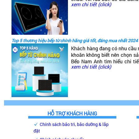
xem chi tiết (click)
đó có dòng bếp từ Canzy. V
nào? Có tốt không?
Top 5 thương hiệu bếp từ chính hãng giá tốt, đáng mua nhất 2024
Khách hàng đang có nhu cầu 
khoăn không biết nên chọn s
Bếp Nam Anh tìm hiểu chi ti
xem chi tiết (click)
giá phải chăng, chất lượng ca
HỖ TRỢ KHÁCH HÀNG
Chính sách bảo trì, bảo dưỡng & lắp
đặt