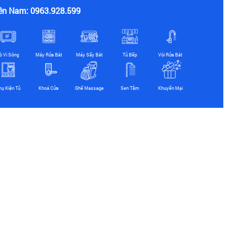
ền Nam: 0963.928.599
ò Vi Sóng
Máy Rửa Bát
Máy Sấy Bát
Tủ Bếp
Vòi Rửa Bát
hụ Kiện Tủ
Khoá Cửa
Ghế Massage
Sen Tắm
Khuyến Mại