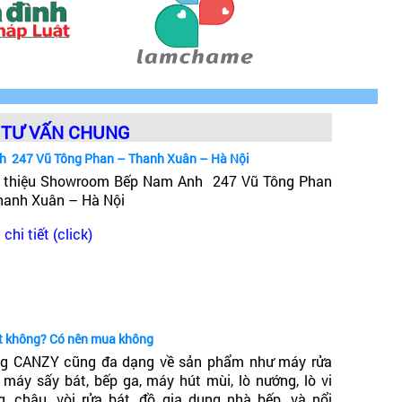
TƯ VẤN CHUNG
h 247 Vũ Tông Phan – Thanh Xuân – Hà Nội
i thiệu Showroom Bếp Nam Anh 247 Vũ Tông Phan
hanh Xuân – Hà Nội
chi tiết (click)
ốt không? Có nên mua không
g CANZY cũng đa dạng về sản phẩm như máy rửa
, máy sấy bát, bếp ga, máy hút mùi, lò nướng, lò vi
g, chậu, vòi rửa bát, đồ gia dụng nhà bếp, và nổi