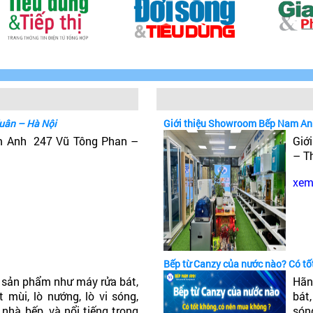
uân – Hà Nội
Giới thiệu Showroom Bếp Nam An
m Anh 247 Vũ Tông Phan –
Giớ
– T
xem 
Bếp từ Canzy của nước nào? Có t
sản phẩm như máy rửa bát,
Hãn
 mùi, lò nướng, lò vi sóng,
bát
 nhà bếp, và nổi tiếng trong
són