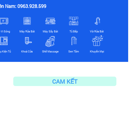
ền Nam: 0963.928.599
ò Vi Sóng
Máy Rửa Bát
Máy Sấy Bát
Tủ Bếp
Vòi Rửa Bát
ụ Kiện Tủ
Khoá Cửa
Ghế Massage
Sen Tắm
Khuyến Mại
CAM KẾT