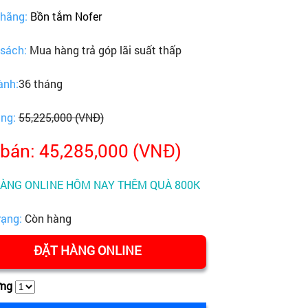
 hãng:
Bồn tắm Nofer
 sách:
Mua hàng trả góp lãi suất thấp
ành:
36 tháng
ãng:
55,225,000 (VNĐ)
 bán: 45,285,000 (VNĐ)
HÀNG ONLINE HÔM NAY THÊM QUÀ 800K
rạng:
Còn hàng
ĐẶT HÀNG ONLINE
ợng