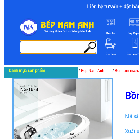
Liên hệ tư vấn + đặt hà
Bếp Từ
Bếp Điện
Bồn Tắm
Bồn Tắm 
Danh mục sản phẩm
Bếp Nam Anh
Bồn tắm mass
Bồ
Mã sả
Xuất 