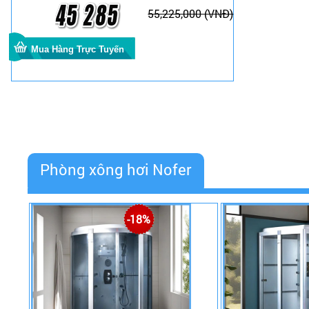
55,225,000 (VNĐ)
Phòng xông hơi Nofer
-18%