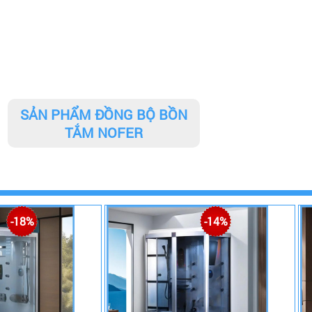
SẢN PHẨM ĐỒNG BỘ BỒN
TẮM NOFER
-18%
-14%