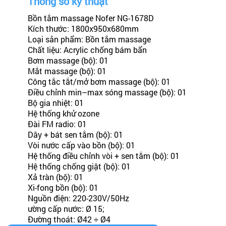
Thông số kỹ thuật
Bồn tắm massage Nofer NG-1678D
Kích thước: 1800x950x680mm
Loại sản phẩm: Bồn tắm massage
Chất liệu: Acrylic chống bám bẩn
Bơm massage (bộ): 01
Mắt massage (bộ): 01
Công tắc tắt/mở bơm massage (bộ): 01
Điều chỉnh min–max sóng massage (bộ): 01
Bộ gia nhiệt: 01
Hệ thống khử ozone
Đài FM radio: 01
Dây + bát sen tắm (bộ): 01
Vòi nước cấp vào bồn (bộ): 01
Hệ thống điều chỉnh vòi + sen tắm (bộ): 01
Hệ thống chống giật (bộ): 01
Xả tràn (bộ): 01
Xi-fong bồn (bộ): 01
Nguồn điện: 220-230V/50Hz
ường cấp nước: Ø 15;
Đường thoát: Ø42 ÷ Ø4