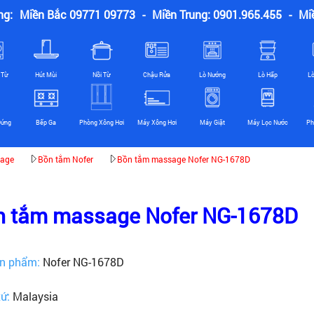
ng:
Miền Bắc 09771 09773
-
Miền Trung: 0901.965.455
-
Mi
 Từ
Hút Mùi
Nồi Từ
Chậu Rửa
Lò Nướng
Lò Hấp
L
Đứng
Bếp Ga
Phòng Xông Hơi
Máy Xông Hơi
Máy Giặt
Máy Lọc Nước
Ph
age
Bồn tắm Nofer
Bồn tắm massage Nofer NG-1678D
n tắm massage Nofer NG-1678D
n phẩm:
Nofer NG-1678D
xứ:
Malaysia