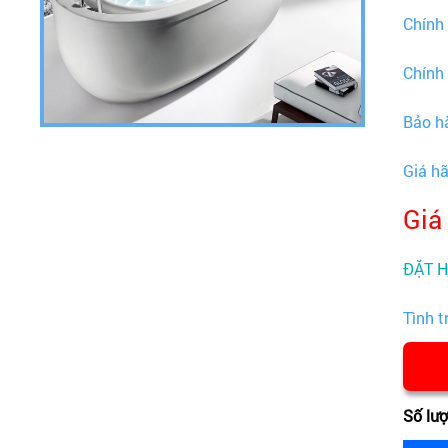
Chính
Chính
Bảo h
Giá h
Giá
ĐẶT 
Tình t
Số lư