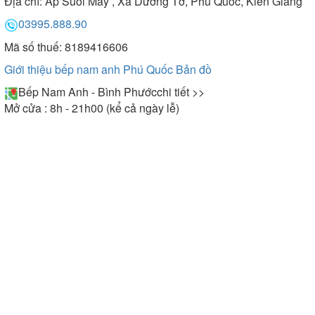
Địa chỉ:
Ấp Suối Mây , Xã Dương Tơ, Phú Quốc, Kiên Giang
03995.888.90
Mã số thuế: 8189416606
Giới thiệu bếp nam anh Phú Quốc
Bản đồ
Bếp Nam Anh - Bình Phước
chi tiết >>
Mở cửa : 8h - 21h00 (kể cả ngày lễ)