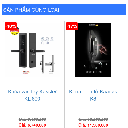
SẢN PHẨM CÙNG LOẠI
-10%
-17%
Khóa vân tay Kassler
Khóa điện tử Kaadas
KL-600
K8
Giá: 7.490.000
Giá: 13.900.000
Giá: 6.740.000
Giá: 11.500.000