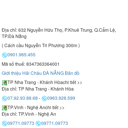
Địa chỉ:
632 Nguyễn Hữu Thọ, P.Khuê Trung, Q.Cẩm Lệ,
TP.Đà Nẵng
( Cách cầu Nguyễn Tri Phương 300m )
0901.965.455
Mã số thuế: 8347363364001
Giới thiệu Hải Châu ĐÀ NẴNG
Bản đồ
TP Nha Trang - Khánh Hòa
chi tiết >>
Địa chỉ:
TP Nha Trang - Khánh Hòa
07.92.93.88.68
-
0963.928.599
TP.Vinh - Nghệ An
chi tiết >>
Địa chỉ:
TP.Vinh - Nghệ An
09771.09773
09771.09773