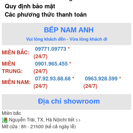
Quy định bảo mật
Các phương thức thanh toán
BẾP NAM ANH
Vui lòng khách đến - Vừa lòng khách đi
09771.09773
*
MIỀN BẮC:
(24/7)
MIỀN
0901.965.455
*
TRUNG:
(24/7)
07.92.93.88.68
*
0963.928.599
*
MIỀN NAM:
(24/7)
(24/7)
Địa chỉ showroom
Miền bắc
Nguyễn Trãi, TX, Hà Nội
chi tiết >>
Mở cửa : 8h - 21h00 (kể cả ngày lễ)