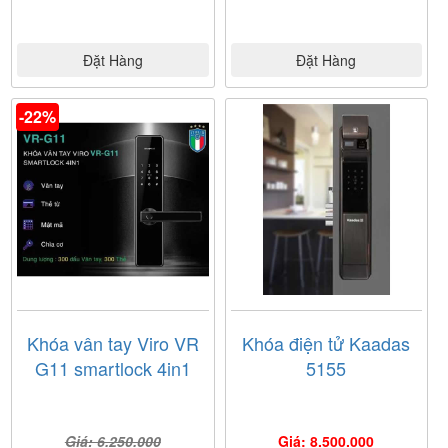
Đặt Hàng
Đặt Hàng
-22%
Khóa vân tay Viro VR
Khóa điện tử Kaadas
G11 smartlock 4in1
5155
Giá: 6.250.000
Giá: 8.500.000