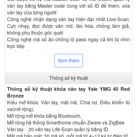
vân tay bằng Master code cùng với số ID để thêm, xóa
vân tay của từng người
Công nghệ nhận dạng vân tay hiện đại nhất Live-Scan:
Cực nhạy, đọc được vân mờ, lão hóa, chống làm giả,
không phụ thuộc góc quét
Công nghệ mã số ảo chống lộ pass ngay cả khi bị nhìn
trực tiếp
Chống sốc, chống tĩnh điện
Chuông báo động nếu có hiện tượng phá khoá
Xem thêm
Cảnh báo âm thanh khi nhập sai pass, quẹt sai vân tay
quá 5 lần
Thông số kỹ thuật
Chuông báo động nếu bị đột nhập
Cảm biến nhiệt cảnh báo cháy n
Thông số kỹ thuật khóa vân tay Yale YMG 40 Red
Có chế độ khóa trái trong, khóa trái ngoài đảm bảo an
Bronze
toàn hoặc riêng tư tuyệt đối
Kiểu mở khóa: Vân tay, mật mã, Chìa cơ, Điều khiển từ
Cảnh báo pin yếu trước 10 ngày, có cực sạc pin dự
xa(mở rộng),
phòng phía ngoài
Mở rộng mở khóa bằng Bluetouch,
Mở rộng hệ thống Smarthome chuẩn Zware và ZigBee
Vân tay 20 vân tay Life-Scan quản lý bằng ID
Mật mã bảo mật: 30 mã số, mỗi mã từ 4~12 ký tự điện tử