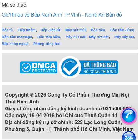
Mã số thuế:
Giới thiệu về Bếp Nam Anh TP.Vinh - Nghệ An
Bản đồ
,
,
,
,
,
,
Bếp từ
Bếp từ âm
Bếp điện từ
Máy hút mùi
Bồn tắm
Bồn tắm đứng
,
,
,
,
,
Bồn tắm massage
Bồn tắm nằm
Máy hút mùi
Máy rửa bát
Máy sấy bát
,
Bếp hồng ngoại
Phòng xông hơi
Copyright © 2026 Công Ty Cổ Phần Thương Mại Nội
Thất Nam Anh
Giấy chứng nhận đăng ký kinh doanh số 0315000860
Cấp ngày 19-04-2018 bởi Chi cục Thuế Quận 11
Địa chỉ đăng ký trụ sở chính: 522 Lạc Long Quân,
Phường 5, Quận 11, Thành phố Hồ Chí Minh, Việt Nam