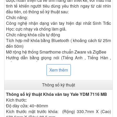
được hoàn thiện cả về tính năng lẫn thiết kế, với mẫu mã
tinh tế khiến người tiêu dùng yêu thích ngay từ cái nhìn
đầu tiên, có thông số kỹ thuật sau:
Chức năng:
Công nghệ nhận dạng vân tay hiện đại nhất Sinh Trắc
Học: cực nhạy và chống làm giả.
Chức năng khóa cửa tự động
Tích hợp mở khóa bằng Bluetooth ( khoảng cách từ 25m
đến 50m)
Mở rộng hệ thống Smarthome chuẩn Zware và ZigBee
Hướng dẫn bằng giọng nói (Tiếng Anh , Tiếng Hàn ,
Tiếng Trung , Tiếng Đài Loan)
Nút bấm an toàn bên trong, chống làm phiền.
Xem thêm
Cảnh báo pin yếu trước 10 ngày, có khe kích pin tạm thời
phía ngoài.
Thông số kỹ thuật
Chuông báo động nếu có hiện tượng phá khoá, cậy cửa
Báo động cháy: 60°C
Thông số kỹ thuật Khóa vân tay Yale YDM 7116 MB
Khóa màn hình 3 phút khi nhập sai mã pin, quẹt sai vân
Kích thước:
tay hoặc thẻ từ quá 5 lần
Độ dày cửa: 40~80mm
2. Những ưu điểm nổi bật của khóa điện tử Yale YDM
Kích thước mặt trước khóa: (Rộng) 330.7mm X (Cao)
7116 MB?