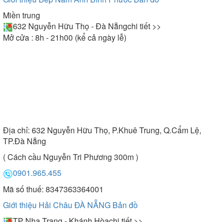
Miền trung
632 Nguyễn Hữu Thọ - Đà Nẵng
chi tiết >>
Mở cửa : 8h - 21h00 (kể cả ngày lễ)
Địa chỉ:
632 Nguyễn Hữu Thọ, P.Khuê Trung, Q.Cẩm Lệ,
TP.Đà Nẵng
( Cách cầu Nguyễn Tri Phương 300m )
0901.965.455
Mã số thuế: 8347363364001
Giới thiệu Hải Châu ĐÀ NẴNG
Bản đồ
TP Nha Trang - Khánh Hòa
chi tiết >>