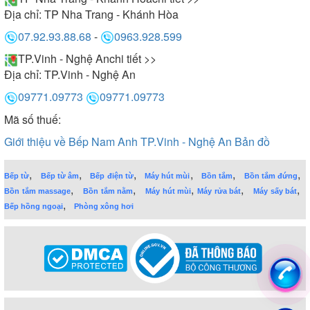
Địa chỉ:
TP Nha Trang - Khánh Hòa
07.92.93.88.68
-
0963.928.599
TP.Vinh - Nghệ An
chi tiết >>
Địa chỉ:
TP.Vinh - Nghệ An
09771.09773
09771.09773
Mã số thuế:
Giới thiệu về Bếp Nam Anh TP.Vinh - Nghệ An
Bản đồ
,
,
,
,
,
,
Bếp từ
Bếp từ âm
Bếp điện từ
Máy hút mùi
Bồn tắm
Bồn tắm đứng
,
,
,
,
,
Bồn tắm massage
Bồn tắm nằm
Máy hút mùi
Máy rửa bát
Máy sấy bát
,
Bếp hồng ngoại
Phòng xông hơi