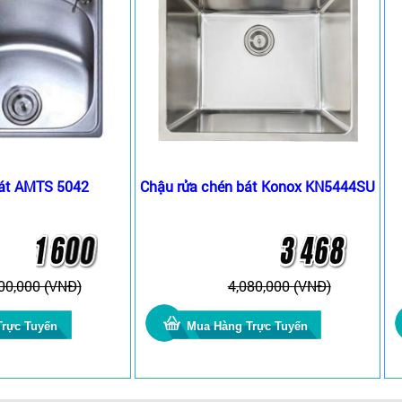
bát AMTS 5042
Chậu rửa chén bát Konox KN5444SU
00,000 (VNĐ)
4,080,000 (VNĐ)