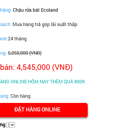
 hãng:
Chậu rửa bát Ecoland
 sách:
Mua hàng trả góp lãi suất thấp
ành:
24 tháng
ãng:
5,050,000 (VNĐ)
 bán: 4,545,000 (VNĐ)
HÀNG ONLINE HÔM NAY THÊM QUÀ 800K
rạng:
Còn hàng
ĐẶT HÀNG ONLINE
ợng