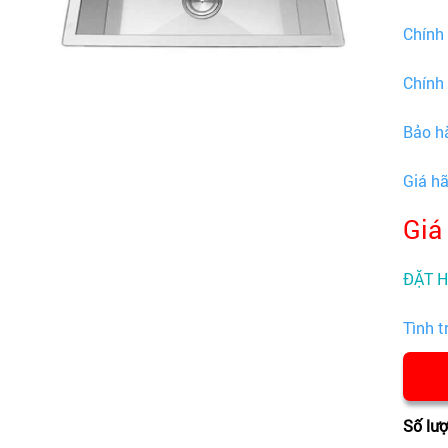
Chính
Chính
Bảo h
Giá h
Giá
ĐẶT 
Tình t
Số lư