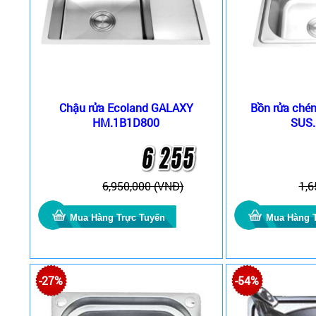
Chậu rửa Ecoland GALAXY
Bồn rửa ché
HM.1B1D800
SUS.
6,950,000 (VNĐ)
1,6
-27%
-54%