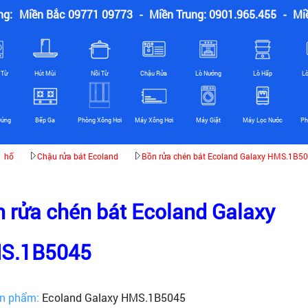
ng:
Miền Bắc 09771 09773
-
Miền Trung: 0901.965.455
-
Mi
 Từ
Hút Mùi
Nồi Từ
Chậu Rửa
Lò Nướng
Lò Hấp
L
Đứng
Bếp Ga
Phòng Xông Hơi
Máy Xông Hơi
Máy Giặt
Máy Lọc Nước
Ph
1 hố
Chậu rửa bát Ecoland
Bồn rửa chén bát Ecoland Galaxy HMS.1B5
 rửa chén bát Ecoland Galaxy
S.1B5045
n phẩm:
Ecoland Galaxy HMS.1B5045