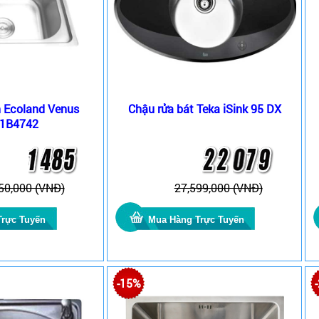
n Ecoland Venus
Chậu rửa bát Teka iSink 95 DX
1B4742
50,000 (VNĐ)
27,599,000 (VNĐ)
-15%