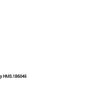
axy HMS.1B5045