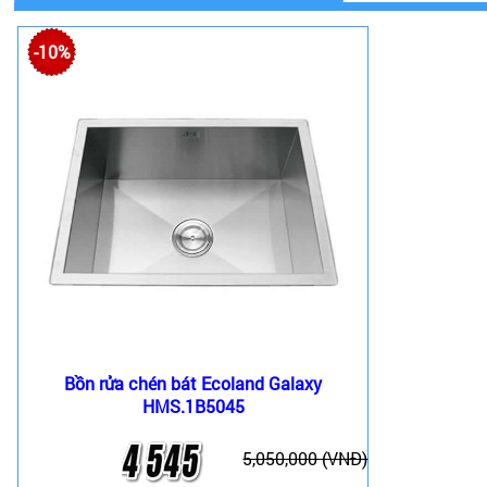
-10%
Bồn rửa chén bát Ecoland Galaxy
HMS.1B5045
5,050,000 (VNĐ)