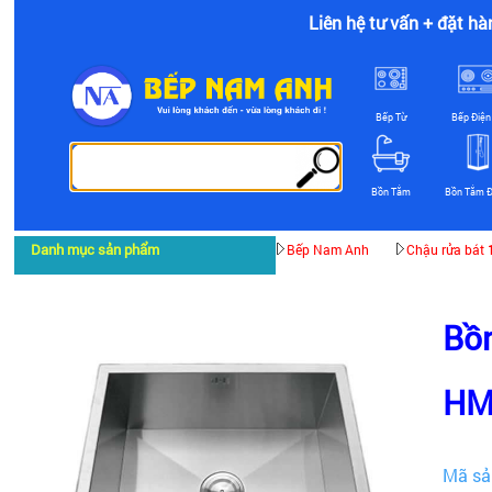
Liên hệ tư vấn + đặt hà
Bếp Từ
Bếp Điện
Bồn Tắm
Bồn Tắm 
Danh mục sản phẩm
Bếp Nam Anh
Chậu rửa bát 
Bồn
HM
Mã sả