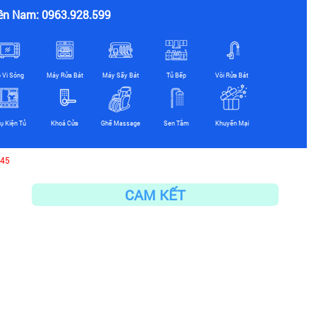
ền Nam: 0963.928.599
ò Vi Sóng
Máy Rửa Bát
Máy Sấy Bát
Tủ Bếp
Vòi Rửa Bát
ụ Kiện Tủ
Khoá Cửa
Ghế Massage
Sen Tắm
Khuyến Mại
045
CAM KẾT