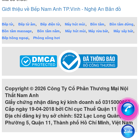
Giới thiệu về Bếp Nam Anh TP.Vinh - Nghệ An
Bản đồ
,
,
,
,
,
,
Bếp từ
Bếp từ âm
Bếp điện từ
Máy hút mùi
Bồn tắm
Bồn tắm đứng
,
,
,
,
,
Bồn tắm massage
Bồn tắm nằm
Máy hút mùi
Máy rửa bát
Máy sấy bát
,
Bếp hồng ngoại
Phòng xông hơi
Copyright © 2026 Công Ty Cổ Phần Thương Mại Nội
Thất Nam Anh
Giấy chứng nhận đăng ký kinh doanh số 0315000860
Cấp ngày 19-04-2018 bởi Chi cục Thuế Quận 11
Địa chỉ đăng ký trụ sở chính: 522 Lạc Long Quân,
Phường 5, Quận 11, Thành phố Hồ Chí Minh, Việt Nam