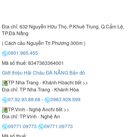
Địa chỉ:
632 Nguyễn Hữu Thọ, P.Khuê Trung, Q.Cẩm Lệ,
TP.Đà Nẵng
( Cách cầu Nguyễn Tri Phương 300m )
0901.965.455
Mã số thuế: 8347363364001
Giới thiệu Hải Châu ĐÀ NẴNG
Bản đồ
TP Nha Trang - Khánh Hòa
chi tiết >>
Địa chỉ:
TP Nha Trang - Khánh Hòa
07.92.93.88.68
-
0963.928.599
TP.Vinh - Nghệ An
chi tiết >>
Địa chỉ:
TP.Vinh - Nghệ An
09771.09773
09771.09773
Mã số thuế: