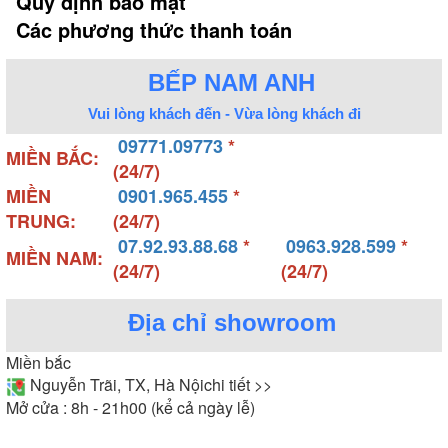
Quy định bảo mật
Các phương thức thanh toán
BẾP NAM ANH
Vui lòng khách đến - Vừa lòng khách đi
09771.09773
*
MIỀN BẮC:
(24/7)
MIỀN
0901.965.455
*
TRUNG:
(24/7)
07.92.93.88.68
*
0963.928.599
*
MIỀN NAM:
(24/7)
(24/7)
Địa chỉ showroom
Miền bắc
Nguyễn Trãi, TX, Hà Nội
chi tiết >>
Mở cửa : 8h - 21h00 (kể cả ngày lễ)