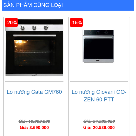
SẢN PHẨM CÙNG LOẠI
-20%
-15%
Lò nướng Cata CM760
Lò nướng Giovani GO-
ZEN 60 PTT
Giá: 10.900.000
Giá: 24.222.000
Giá: 8.690.000
Giá: 20.588.000