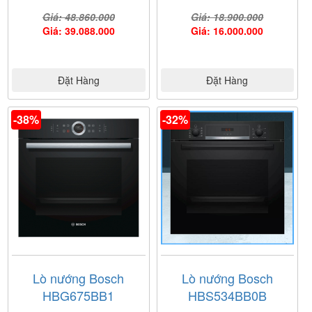
Giá: 48.860.000
Giá: 18.900.000
Giá: 39.088.000
Giá: 16.000.000
Đặt Hàng
Đặt Hàng
-38%
-32%
Lò nướng Bosch
Lò nướng Bosch
HBG675BB1
HBS534BB0B