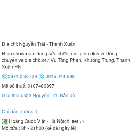
Địa chỉ:
Nguyễn Trãi - Thanh Xuân
Hiện showroom đang sửa chữa, mọi giao dịch vui lòng
chuyển về địa chỉ: 247 Vũ Tông Phan, Khương Trung, Thanh
Xuân HN
0971.048.739
0915.244.598
Mã số thuế: 0107486897
Giới thiệu 522 Nguyễn Trãi
Bản đồ
Chỉ dẫn đường đi
Hoàng Quốc Việt - Hà Nội
chi tiết >>
Mở cửa : 8h - 21h00 (kể cả ngày lễ)