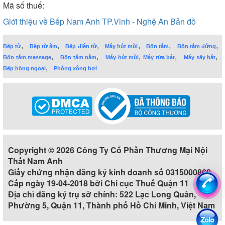
Mã số thuế:
Giới thiệu về Bếp Nam Anh TP.Vinh - Nghệ An
Bản đồ
,
,
,
,
,
,
Bếp từ
Bếp từ âm
Bếp điện từ
Máy hút mùi
Bồn tắm
Bồn tắm đứng
,
,
,
,
,
Bồn tắm massage
Bồn tắm nằm
Máy hút mùi
Máy rửa bát
Máy sấy bát
,
Bếp hồng ngoại
Phòng xông hơi
Copyright © 2026 Công Ty Cổ Phần Thương Mại Nội
Thất Nam Anh
Giấy chứng nhận đăng ký kinh doanh số 0315000860
Cấp ngày 19-04-2018 bởi Chi cục Thuế Quận 11
Địa chỉ đăng ký trụ sở chính: 522 Lạc Long Quân,
Phường 5, Quận 11, Thành phố Hồ Chí Minh, Việt Nam