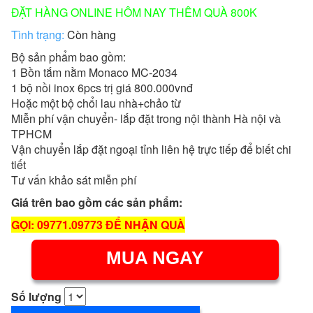
ĐẶT HÀNG ONLINE HÔM NAY THÊM QUÀ 800K
Tình trạng:
Còn hàng
Bộ sản phẩm bao gồm:
1 Bồn tắm nằm Monaco MC-2034
1 bộ nồi inox 6pcs trị giá 800.000vnđ
Hoặc một bộ chổi lau nhà+chảo từ
Miễn phí vận chuyển- lắp đặt trong nội thành Hà nội và
TPHCM
Vận chuyển lắp đặt ngoại tỉnh liên hệ trực tiếp để biết chi
tiết
Tư vấn khảo sát miễn phí
Giá trên bao gồm các sản phẩm:
GỌI: 09771.09773 ĐỂ NHẬN QUÀ
MUA NGAY
Số lượng