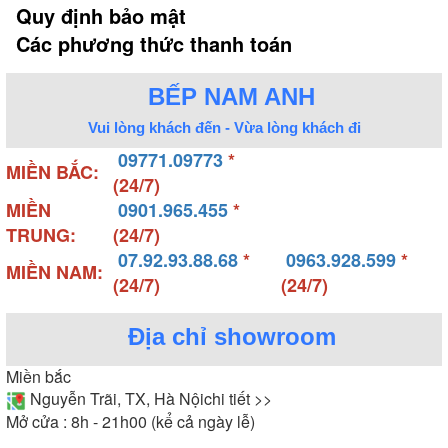
Quy định bảo mật
Các phương thức thanh toán
BẾP NAM ANH
Vui lòng khách đến - Vừa lòng khách đi
09771.09773
*
MIỀN BẮC:
(24/7)
MIỀN
0901.965.455
*
TRUNG:
(24/7)
07.92.93.88.68
*
0963.928.599
*
MIỀN NAM:
(24/7)
(24/7)
Địa chỉ showroom
Miền bắc
Nguyễn Trãi, TX, Hà Nội
chi tiết >>
Mở cửa : 8h - 21h00 (kể cả ngày lễ)