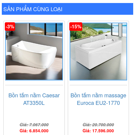
SẢN PHẨM CÙNG LOẠI
-3%
-15%
Bồn tắm nằm Caesar
Bồn tắm nằm massage
AT3350L
Euroca EU2-1770
Giá: 7.067.000
Giá: 20.700.000
Giá: 6.854.000
Giá: 17.596.000