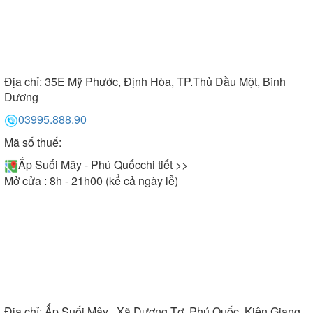
Địa chỉ:
35E Mỹ Phước, Định Hòa, TP.Thủ Dầu Một, Bình
Dương
03995.888.90
Mã số thuế:
Ấp Suối Mây - Phú Quốc
chi tiết >>
Mở cửa : 8h - 21h00 (kể cả ngày lễ)
Địa chỉ:
Ấp Suối Mây , Xã Dương Tơ, Phú Quốc, Kiên Giang