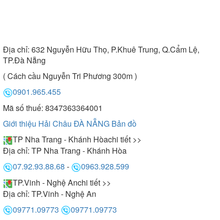
Địa chỉ:
632 Nguyễn Hữu Thọ, P.Khuê Trung, Q.Cẩm Lệ,
TP.Đà Nẵng
( Cách cầu Nguyễn Tri Phương 300m )
0901.965.455
Mã số thuế: 8347363364001
Giới thiệu Hải Châu ĐÀ NẴNG
Bản đồ
TP Nha Trang - Khánh Hòa
chi tiết >>
Địa chỉ:
TP Nha Trang - Khánh Hòa
07.92.93.88.68
-
0963.928.599
TP.Vinh - Nghệ An
chi tiết >>
Địa chỉ:
TP.Vinh - Nghệ An
09771.09773
09771.09773