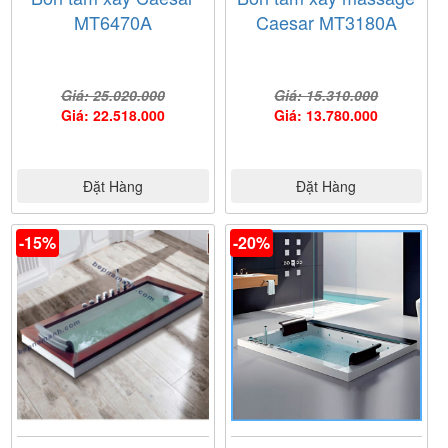
sang trọng và đẳng cấp, mang đến những phút giây thư
MT6470A
Caesar MT3180A
thái trọn vẹn ngay tại nhà.
Giá: 25.020.000
Giá: 15.310.000
Giá: 22.518.000
Giá: 13.780.000
Đặt Hàng
Đặt Hàng
-15%
-20%