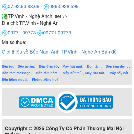
07.92.93.88.68
-
0963.928.599
TP.Vinh - Nghệ An
chi tiết >>
Địa chỉ:
TP.Vinh - Nghệ An
09771.09773
09771.09773
Mã số thuế:
Giới thiệu về Bếp Nam Anh TP.Vinh - Nghệ An
Bản đồ
,
,
,
,
,
,
Bếp từ
Bếp từ âm
Bếp điện từ
Máy hút mùi
Bồn tắm
Bồn tắm đứng
,
,
,
,
,
Bồn tắm massage
Bồn tắm nằm
Máy hút mùi
Máy rửa bát
Máy sấy bát
,
Bếp hồng ngoại
Phòng xông hơi
Copyright © 2026 Công Ty Cổ Phần Thương Mại Nội