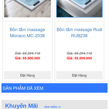
Bồn tắm massage
Bồn tắm massage Rudi
Monaco MC-2038
RUB238
Giá: 65.294.118
Giá: 65.294.118
Giá: 55.500.000
Giá: 55.500.000
Đặt Hàng
Đặt Hàng
SẢN PHẨM ĐÃ XEM
Khuyến Mãi
Xem thêm >>