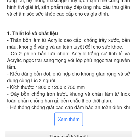
rộng rãi, hệ thống massage thủy lực mạnh mẽ cùng màn
hình tivi giải trí, sản phẩm này đáp ứng nhu cầu thư giãn
và chăm sóc sức khỏe cao cấp cho cả gia đình.
1. Thiết kế và chất liệu
- Thân bồn làm từ Acrylic cao cấp: chống trầy xước, bền
màu, không ố vàng và an toàn tuyệt đối cho sức khỏe.
- Có 2 phiên bản lựa chọn: Acrylic trắng sứ tinh tế và
Acrylic ngọc trai sang trọng với lớp phủ ngọc trai nguyên
tấm.
- Kiểu dáng bồn đôi, phù hợp cho không gian rộng và sử
dụng cùng lúc 2 người.
- Kích thước: 1800 x 1200 x 750 mm
- Đáy bồn chống trơn trượt, khung và chân làm từ inox
toàn phần chống han gỉ, bền chắc theo thời gian.
- Hệ thống chống giật cao cấp đảm bảo an toàn điện khi
vận hành.
Xem thêm
2. Trang bị đi kèm
Thông số kỹ thuật