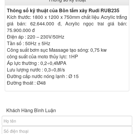
- Sen tay: 1 bộ
- Bộ chia chức năng nước: có
Thông số kỹ thuật của Bồn tắm xây Rudi RUB235
- Bộ điều chỉnh chế độ sen vòi: 1 bộ
Kích thước: 1800 x 1200 x 750mm chất liệu Acrylic trắng
- Vòi cấp nước: 1 chiếc
giá bán: 62.644.000 đ, Acrylic ngọc trai giá bán:
- Gối: 1 gối dài cho 2 người
75.900.000 đ
- Tivi giải trí: 1 chiếc
Điện áp : 220 – 230V/50Hz
- Điều chỉnh chế độ sục (Min – Max): 1 bộ
Tần số : 50Hz ± 5Hz
- 8 mắt sục massage thủy lực tuần hoàn
Công suất bơm sục Massage tạo sóng: 0,75 kw
- Đèn LED đa sắc dưới đáy bồn
công suất của moto thủy lực: 1HP
Áp lực thường : 0,2÷0,4MPA
Lưu lượng nước : 0,3÷0,8l/s
3. Công dụng
Đường cấp nước nóng lạnh : Ø 15
- Giúp cơ thể thư giãn tuyệt đối, giảm căng thẳng và mệt
Đường thoát : Ø48
mỏi.
- Cải thiện tuần hoàn máu, giảm đau nhức cơ bắp và
khớp.
- Hỗ trợ điều trị cao huyết áp, mất ngủ mãn tính và phục
Khách Hàng Bình Luận
hồi sức khỏe sau phẫu thuật.
- Làm sạch sâu, giúp da sáng mịn, săn chắc và chống
lão hóa.