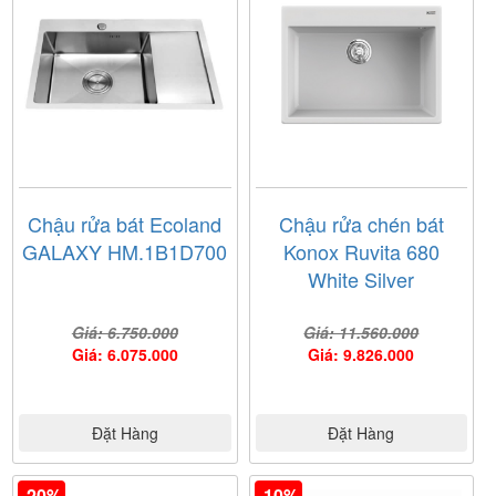
Chậu rửa bát Ecoland
Chậu rửa chén bát
GALAXY HM.1B1D700
Konox Ruvita 680
White Silver
Giá: 6.750.000
Giá: 11.560.000
Giá: 6.075.000
Giá: 9.826.000
Đặt Hàng
Đặt Hàng
-20%
-10%