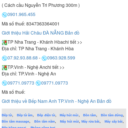
( Cách cầu Nguyễn Tri Phương 300m )
0901.965.455
Mã số thuế: 8347363364001
Giới thiệu Hải Châu ĐÀ NẴNG
Bản đồ
TP Nha Trang - Khánh Hòa
chi tiết >>
Địa chỉ:
TP Nha Trang - Khánh Hòa
07.92.93.88.68
-
0963.928.599
TP.Vinh - Nghệ An
chi tiết >>
Địa chỉ:
TP.Vinh - Nghệ An
09771.09773
09771.09773
Mã số thuế:
Giới thiệu về Bếp Nam Anh TP.Vinh - Nghệ An
Bản đồ
,
,
,
,
,
,
Bếp từ
Bếp từ âm
Bếp điện từ
Máy hút mùi
Bồn tắm
Bồn tắm đứng
,
,
,
,
,
Bồn tắm massage
Bồn tắm nằm
Máy hút mùi
Máy rửa bát
Máy sấy bát
,
Bếp hồng ngoại
Phòng xông hơi