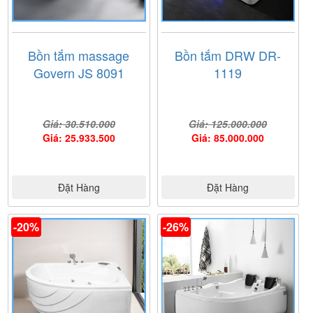
sẽ được công ty Brother đảm bảo 100% về chất lượng
hàng hóa và hưởng chính sách bảo hành tốt nhất.
Bồn tắm massage
Bồn tắm DRW DR-
Govern JS 8091
1119
Giá: 30.510.000
Giá: 125.000.000
Giá: 25.933.500
Giá: 85.000.000
Đặt Hàng
Đặt Hàng
-20%
-26%
Ảnh giấy chứng nhận Nội Thất Nam Anh là đại lý cấp I
của thương hiệu
Brother
do công ty Brother cung cấp