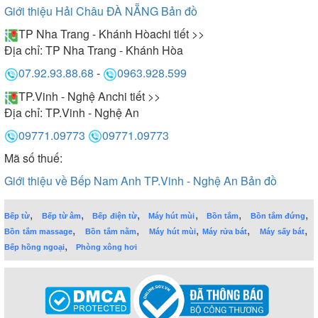
Giới thiệu Hải Châu ĐÀ NẴNG
Bản đồ
TP Nha Trang - Khánh Hòa
chi tiết >>
Địa chỉ:
TP Nha Trang - Khánh Hòa
07.92.93.88.68
-
0963.928.599
TP.Vinh - Nghệ An
chi tiết >>
Địa chỉ:
TP.Vinh - Nghệ An
09771.09773
09771.09773
Mã số thuế:
Giới thiệu về Bếp Nam Anh TP.Vinh - Nghệ An
Bản đồ
,
,
,
,
,
,
Bếp từ
Bếp từ âm
Bếp điện từ
Máy hút mùi
Bồn tắm
Bồn tắm đứng
,
,
,
,
,
Bồn tắm massage
Bồn tắm nằm
Máy hút mùi
Máy rửa bát
Máy sấy bát
,
Bếp hồng ngoại
Phòng xông hơi