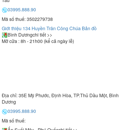
Tàu
03995.888.90
Mã số thuế: 3502279738
Giới thiệu 134 Huyền Trân Công Chúa
Bản đồ
Bình Dương
chi tiết >>
Mở cửa : 8h - 21h00 (kể cả ngày lễ)
Địa chỉ:
35E Mỹ Phước, Định Hòa, TP.Thủ Dầu Một, Bình
Dương
03995.888.90
Mã số thuế:
Ấp Suối Mây - Phú Quốc
chi tiết >>