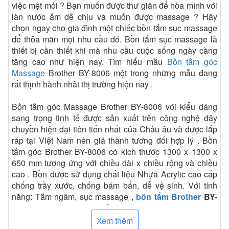
việc mệt mỏi ? Bạn muốn được thư giãn để hòa mình với
làn nước ấm dễ chịu và muốn được massage ? Hãy
chọn ngay cho gia đình một chiếc bồn tắm sục massage
để thỏa mãn mọi nhu cầu đó. Bồn tắm sục massage là
thiết bị cần thiết khi mà nhu cầu cuộc sống ngày càng
tăng cao như hiện nay. Tìm hiểu mẫu
Bồn tắm góc
Massage
Brother BY-8006 một trong những mẫu đang
rất thịnh hành nhât thị trường hiện nay .
Bồn tắm góc Massage Brother BY-8006 với kiểu dáng
sang trọng tinh tế được sản xuất trên công nghệ dây
chuyền hiện đại tiên tiến nhất của Châu âu và được lắp
ráp tại Việt Nam nên giá thành tương đối hợp lý . Bồn
tắm góc
Brother BY-8006 có kích thước
1300 x 1300 x
650 mm tương ứng với chiều dài x chiều rộng và chiều
cao . Bồn được sử dụng chất liệu
Nhựa Acrylic cao cấp
chống trầy xước, chống bám bẩn, dễ vệ sinh. Với
tính
năng: Tắm ngâm, sục massage ,
bồn tắm
Brother
BY-
8006
đem lại cảm giác dễ chịu và thoải mái cho người
sử dụng .
Xem thêm