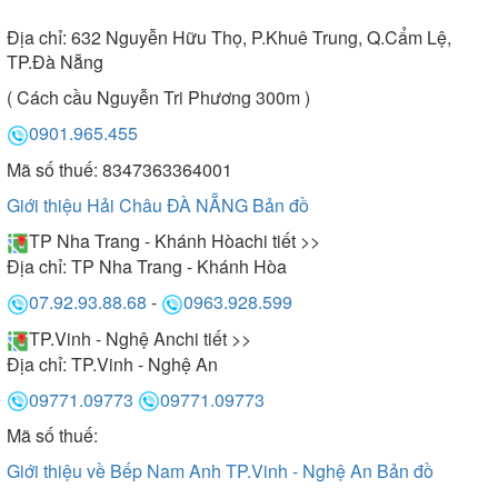
Địa chỉ:
632 Nguyễn Hữu Thọ, P.Khuê Trung, Q.Cẩm Lệ,
TP.Đà Nẵng
( Cách cầu Nguyễn Tri Phương 300m )
0901.965.455
Mã số thuế: 8347363364001
Giới thiệu Hải Châu ĐÀ NẴNG
Bản đồ
TP Nha Trang - Khánh Hòa
chi tiết >>
Địa chỉ:
TP Nha Trang - Khánh Hòa
07.92.93.88.68
-
0963.928.599
TP.Vinh - Nghệ An
chi tiết >>
Địa chỉ:
TP.Vinh - Nghệ An
09771.09773
09771.09773
Mã số thuế:
Giới thiệu về Bếp Nam Anh TP.Vinh - Nghệ An
Bản đồ