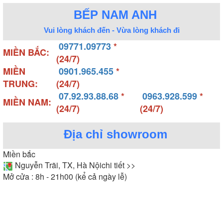
BẾP NAM ANH
Vui lòng khách đến - Vừa lòng khách đi
09771.09773
*
MIỀN BẮC:
(24/7)
MIỀN
0901.965.455
*
TRUNG:
(24/7)
07.92.93.88.68
*
0963.928.599
*
MIỀN NAM:
(24/7)
(24/7)
Địa chỉ showroom
Miền bắc
Nguyễn Trãi, TX, Hà Nội
chi tiết >>
Mở cửa : 8h - 21h00 (kể cả ngày lễ)