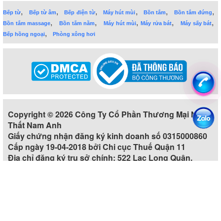
,
,
,
,
,
,
Bếp từ
Bếp từ âm
Bếp điện từ
Máy hút mùi
Bồn tắm
Bồn tắm đứng
,
,
,
,
,
Bồn tắm massage
Bồn tắm nằm
Máy hút mùi
Máy rửa bát
Máy sấy bát
,
Bếp hồng ngoại
Phòng xông hơi
Copyright © 2026 Công Ty Cổ Phần Thương Mại Nội
Thất Nam Anh
Giấy chứng nhận đăng ký kinh doanh số 0315000860
Cấp ngày 19-04-2018 bởi Chi cục Thuế Quận 11
Địa chỉ đăng ký trụ sở chính: 522 Lạc Long Quân,
Phường 5, Quận 11, Thành phố Hồ Chí Minh, Việt Nam