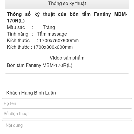
Thông số kỹ thuật
Thông số kỹ thuật của bồn tắm Fantiny MBM-
170R(L)
Màu sắc : Trắng
Tính năng : Tắm massage
Kích thước : 1700x750x600mm
Kích thước : 1700x800x600mm
Bồn tắm massage Fantiny
Video sản phẩm
MBM -170R(L)
Bồn tắm Fantiny MBM-170R(L)
Bồn tắm massage Fantiny MBM-170R(L) thuộc dòng
Khách Hàng Bình Luận
bồn tắm góc thích hợp cho phòng tắm có kích thước rộng
và to . Màu sắc là màu trắng là sự kết hợp tính tế của
chất liệu nhựa composite đan chéo vào nhau tạo cảm
giác sang trọng, sạch sẽ, cao quý . Khi bạn tựa lưng
bồn tắm góc massage Fantiny MBM-
mình vào
170R(L)
để ngâm mình bạn sẽ thấy sự thoải mái, mọi