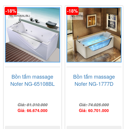
Ảnh giấy chứng nhận Nội Thất Nam Anh là đại lý cấp I
của thương hiệu
Fantiny
do công ty Fantiny cung cấp
-18%
-18%
Bồn tắm massage
Bồn tắm massage
Nofer NG-65108BL
Nofer NG-1777D
Giá: 81.310.000
Giá: 74.025.000
Giá: 66.674.000
Giá: 60.701.000