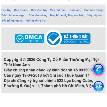
,
,
,
,
,
,
Bếp từ
Bếp từ âm
Bếp điện từ
Máy hút mùi
Bồn tắm
Bồn tắm đứng
,
,
,
,
,
Bồn tắm massage
Bồn tắm nằm
Máy hút mùi
Máy rửa bát
Máy sấy bát
,
Bếp hồng ngoại
Phòng xông hơi
Copyright © 2026 Công Ty Cổ Phần Thương Mại Nội
Thất Nam Anh
Giấy chứng nhận đăng ký kinh doanh số 0315000860
Cấp ngày 19-04-2018 bởi Chi cục Thuế Quận 11
Địa chỉ đăng ký trụ sở chính: 522 Lạc Long Quân,
Phường 5, Quận 11, Thành phố Hồ Chí Minh, Việt Nam