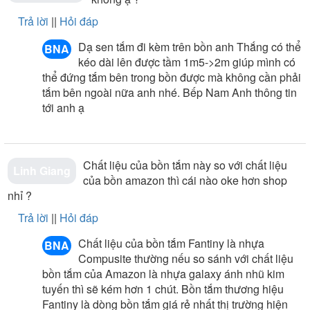
sách bảo hành tốt nhất.
Trả lời
||
Hỏi đáp
Lưu ý: Sản phẩm được bảo hành 5 năm phần thân bồn
và 1 năm các thiết bị khác
Dạ sen tắm đi kèm trên bồn anh Thắng có thể
BNA
kéo dài lên được tầm 1m5->2m giúp mình có
Tại đây chúng tôi có đội ngũ chuyên viên tư vấn với đầy
thể đứng tắm bên trong bồn được mà không cần phải
đủ chuyên môn kỹ thuật sẽ tư vấn lắp đặt miễn phí thiết
tắm bên ngoài nữa anh nhé. Bếp Nam Anh thông tin
bị phòng tắm phù hợp với không gian của gia đình nhà
tới anh ạ
bạn.
- Được tham khảo nhiều hãng với nhiều thiết bị cao cấp
uy tín của nhiều thương hiệu hàng đầu thế giới.
Chất liệu của bồn tắm này so với chất liệu
- Được tham gia rất nhiều chương trình khuyến mãi lớn,
Linh Giang
của bồn amazon thì cái nào oke hơn shop
hấp dẫn nhất với nhiều phần quà có giá trị cho mọi
nhỉ ?
khách hàng.
Trả lời
||
Hỏi đáp
Quý khách hàng có thể tới Showroom Nội Thất Nam Anh
để xem và mua hàng . Hoặc liên hệ Hotline
của Nội Thất
Chất liệu của bồn tắm Fantiny là nhựa
BNA
Nam Anh
để nhận được tư vấn tốt nhất
Compusite thường nếu so sánh với chất liệu
bồn tắm của Amazon là nhựa galaxy ánh nhũ kim
Tham khảo thêm bài viết hữu ích:
tuyến thì sẽ kém hơn 1 chút. Bồn tắm thương hiệu
Fantiny là dòng bồn tắm giá rẻ nhất thị trường hiện