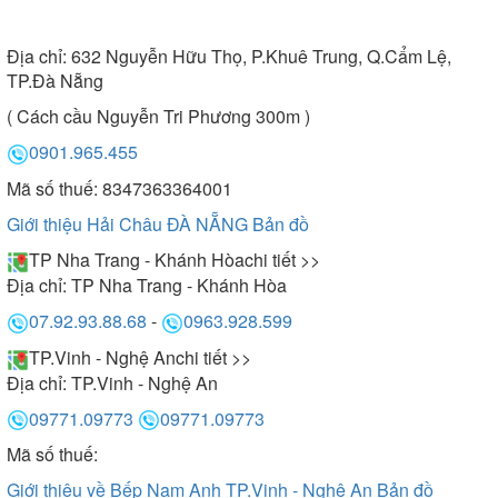
Địa chỉ:
632 Nguyễn Hữu Thọ, P.Khuê Trung, Q.Cẩm Lệ,
TP.Đà Nẵng
( Cách cầu Nguyễn Tri Phương 300m )
0901.965.455
Mã số thuế: 8347363364001
Giới thiệu Hải Châu ĐÀ NẴNG
Bản đồ
TP Nha Trang - Khánh Hòa
chi tiết >>
Địa chỉ:
TP Nha Trang - Khánh Hòa
07.92.93.88.68
-
0963.928.599
TP.Vinh - Nghệ An
chi tiết >>
Địa chỉ:
TP.Vinh - Nghệ An
09771.09773
09771.09773
Mã số thuế:
Giới thiệu về Bếp Nam Anh TP.Vinh - Nghệ An
Bản đồ