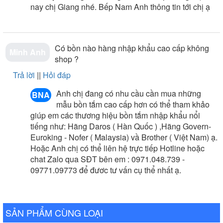
-
Bồn tắm hãng nào tốt nên mua
nay chị Giang nhé. Bếp Nam Anh thông tin tới chị ạ
-
Bồn tắm loại nào tốt nên mua
-
Cách chọn mua bồn tắm nằm chuẩn nhất
-
Địa chỉ cửa hàng bán bồn tắm nên mua
Có bồn nào hàng nhập khẩu cao cấp không
Minh Anh
shop ?
Trả lời
||
Hỏi đáp
Anh chị đang có nhu cầu cần mua những
BNA
mẫu bồn tắm cao cấp hơn có thể tham khảo
giúp em các thương hiệu bồn tắm nhập khẩu nổi
tiếng như: Hãng Daros ( Hàn Quốc ) ,Hãng Govern-
Euroking - Nofer ( Malaysia) vầ Brother ( Việt Nam) ạ.
Hoặc Anh chị có thể liên hệ trực tiếp Hotline hoặc
chat Zalo qua SĐT bên em : 0971.048.739 -
09771.09773 để đươc tư vấn cụ thể nhất ạ.
SẢN PHẨM CÙNG LOẠI