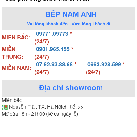
BẾP NAM ANH
Vui lòng khách đến - Vừa lòng khách đi
09771.09773
*
MIỀN BẮC:
(24/7)
MIỀN
0901.965.455
*
TRUNG:
(24/7)
07.92.93.88.68
*
0963.928.599
*
MIỀN NAM:
(24/7)
(24/7)
Địa chỉ showroom
Miền bắc
Nguyễn Trãi, TX, Hà Nội
chi tiết >>
Mở cửa : 8h - 21h00 (kể cả ngày lễ)