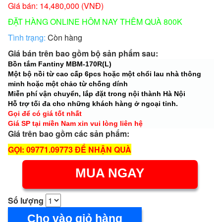
Giá bán: 14,480,000 (VNĐ)
ĐẶT HÀNG ONLINE HÔM NAY THÊM QUÀ 800K
Tình trạng:
Còn hàng
Giá bán trên bao gồm bộ sản phẩm sau:
Bồn tắm Fantiny MBM-170R(L)
Một bộ nồi từ cao cấp 6pcs hoặc một chổi lau nhà thông
minh hoặc một chảo từ chống dính
Miễn phí vận chuyển, lắp đặt trong nội thành Hà Nội
Hỗ trợ tối đa cho những khách hàng ở ngoại tỉnh.
Gọi để có giá tốt nhất
Giá SP tại miền Nam xin vui lòng liên hệ
Giá trên bao gồm các sản phẩm:
GỌI: 09771.09773 ĐỂ NHẬN QUÀ
MUA NGAY
Số lượng
Cho vào giỏ hàng