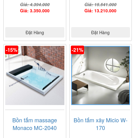
Giá: 4.394.000
Giá: 15.541.000
Giá: 3.350.000
Giá: 13.210.000
Ảnh giấy chứng nhận Nội Thất Nam Anh là đại lý cấp I
Đặt Hàng
Đặt Hàng
của thương hiệu
Fantiny
do công ty Fantiny cung cấp
-15%
-21%
Bồn tắm massage
Bồn tắm xây Micio W-
Monaco MC-2040
170