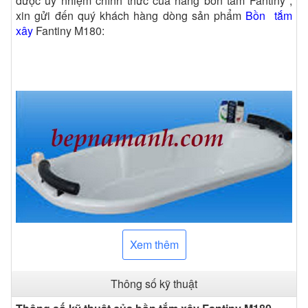
được ủy nhiệm chính thức của hãng bồn tắm Fantiny ,
xin gửi đến quý khách hàng dòng sản phẩm
Bồn tắm
xây
Fantiny M180:
Xem thêm
Thông số kỹ thuật
Bồn tắm xây Fantiny