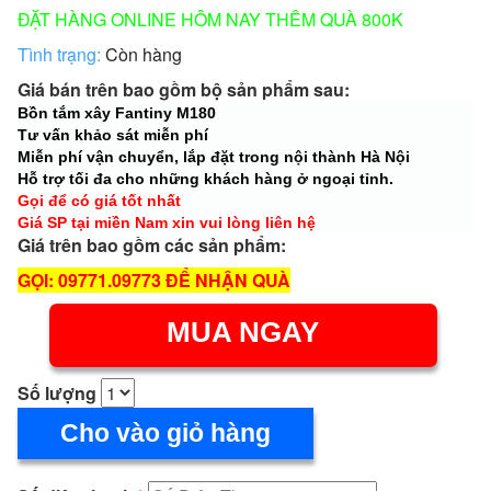
ĐẶT HÀNG ONLINE HÔM NAY THÊM QUÀ 800K
Tình trạng:
Còn hàng
Giá bán trên bao gồm bộ sản phẩm sau:
Bồn tắm xây Fantiny M180
Tư vấn khảo sát miễn phí
Miễn phí vận chuyển, lắp đặt trong nội thành Hà Nội
Hỗ trợ tối đa cho những khách hàng ở ngoại tỉnh.
Gọi để có giá tốt nhất
Giá SP tại miền Nam xin vui lòng liên hệ
Giá trên bao gồm các sản phẩm:
GỌI: 09771.09773 ĐỂ NHẬN QUÀ
MUA NGAY
Số lượng
Cho vào giỏ hàng