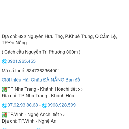
Địa chỉ:
632 Nguyễn Hữu Thọ, P.Khuê Trung, Q.Cẩm Lệ,
TP.Đà Nẵng
( Cách cầu Nguyễn Tri Phương 300m )
0901.965.455
Mã số thuế: 8347363364001
Giới thiệu Hải Châu ĐÀ NẴNG
Bản đồ
TP Nha Trang - Khánh Hòa
chi tiết >>
Địa chỉ:
TP Nha Trang - Khánh Hòa
07.92.93.88.68
-
0963.928.599
TP.Vinh - Nghệ An
chi tiết >>
Địa chỉ:
TP.Vinh - Nghệ An