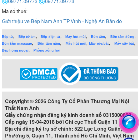
09771.09773
09771.09773
Mã số thuế:
Giới thiệu về Bếp Nam Anh TP.Vinh - Nghệ An
Bản đồ
,
,
,
,
,
,
Bếp từ
Bếp từ âm
Bếp điện từ
Máy hút mùi
Bồn tắm
Bồn tắm đứng
,
,
,
,
,
Bồn tắm massage
Bồn tắm nằm
Máy hút mùi
Máy rửa bát
Máy sấy bát
,
Bếp hồng ngoại
Phòng xông hơi
Copyright © 2026 Công Ty Cổ Phần Thương Mại Nội
Thất Nam Anh
Giấy chứng nhận đăng ký kinh doanh số 0315000860
Cấp ngày 19-04-2018 bởi Chi cục Thuế Quận 11
Địa chỉ đăng ký trụ sở chính: 522 Lạc Long Quân,
Phường 5, Quận 11, Thành phố Hồ Chí Minh, Việt Nam