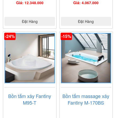
bạn.
Giá: 12.348.000
Giá: 4.067.000
- Được tham khảo nhiều hãng với nhiều thiết bị cao cấp
uy tín của nhiều thương hiệu hàng đầu thế giới.
- Được tham gia rất nhiều chương trình khuyến mãi lớn,
Đặt Hàng
Đặt Hàng
hấp dẫn nhất với nhiều phần quà có giá trị cho mọi
khách hàng.
-24%
-15%
Quý khách hàng có thể tới Showroom Nội Thất
Nam Anh để xem và mua hàng . Hoặc liên hệ Hotline
của
Nội Thất Nam Anh
để nhận được tư vấn tốt nhất
Bồn tắm xây Fantiny
Bồn tắm massage xây
M95-T
Fantiny M-170BS