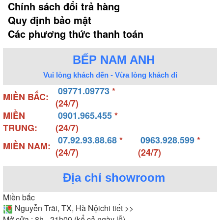
Chính sách đổi trả hàng
Quy định bảo mật
Các phương thức thanh toán
BẾP NAM ANH
Vui lòng khách đến - Vừa lòng khách đi
09771.09773
*
MIỀN BẮC:
(24/7)
MIỀN
0901.965.455
*
TRUNG:
(24/7)
07.92.93.88.68
*
0963.928.599
*
MIỀN NAM:
(24/7)
(24/7)
Địa chỉ showroom
Miền bắc
Nguyễn Trãi, TX, Hà Nội
chi tiết >>
Mở cửa : 8h - 21h00 (kể cả ngày lễ)