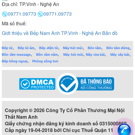
Địa chỉ:
TP.Vinh - Nghệ An
09771.09773
09771.09773
Mã số thuế:
Giới thiệu về Bếp Nam Anh TP.Vinh - Nghệ An
Bản đồ
,
,
,
,
,
,
Bếp từ
Bếp từ âm
Bếp điện từ
Máy hút mùi
Bồn tắm
Bồn tắm đứng
,
,
,
,
,
Bồn tắm massage
Bồn tắm nằm
Máy hút mùi
Máy rửa bát
Máy sấy bát
,
Bếp hồng ngoại
Phòng xông hơi
Copyright © 2026 Công Ty Cổ Phần Thương Mại Nội
Thất Nam Anh
Giấy chứng nhận đăng ký kinh doanh số 0315000860
Cấp ngày 19-04-2018 bởi Chi cục Thuế Quận 11