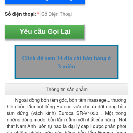
Số điện thoại:
*
Click để xem 14 đỉa chỉ bán hàng ở
3 miền
Thông tin sản phẩm
Ngoài dòng bồn tắm góc, bồn tắm massage... thương
hiệu bồn tắm nổi tiếng Euroca vừa cho ra đời dòng bồn
tắm đứng (vách kính) Euroca SR-V1050 . Một trong
những dòng model bồn tắm nằm mới nhất của hãng . Nội
thất Nam Anh luôn tự hào là đại lý cấp I được phân phối
ủy nhiệm chính thức của hãng bồn tắm Euroca trong