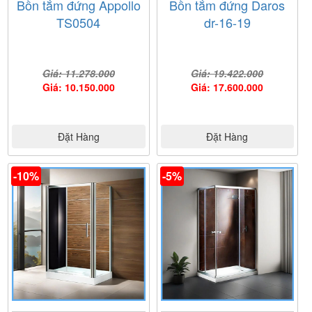
Bồn tắm đứng Appollo
Bồn tắm đứng Daros
TS0504
dr-16-19
Giá: 11.278.000
Giá: 19.422.000
Giá: 10.150.000
Giá: 17.600.000
Đặt Hàng
Đặt Hàng
-10%
-5%