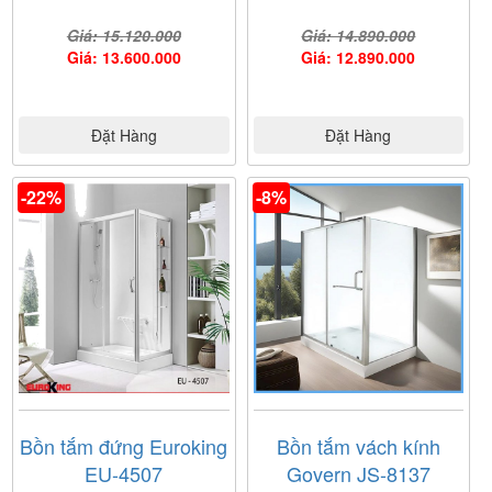
đủ chuyên môn kỹ thuật sẽ tư vấn lắp đặt miễn phí thiết
Giá: 15.120.000
Giá: 14.890.000
bị phòng tắm phù hợp với không gian của gia đình nhà
Giá: 13.600.000
Giá: 12.890.000
bạn.
- Được tham khảo nhiều hãng với nhiều thiết bị cao cấp
uy tín của nhiều thương hiệu hàng đầu thế giới.
Đặt Hàng
Đặt Hàng
- Được tham gia rất nhiều chương trình khuyến mãi lớn,
hấp dẫn nhất với nhiều phần quà có giá trị cho mọi
khách hàng.
-22%
-8%
Quý khách hàng có thể tới Showroom Nội Thất
Nam Anh để xem và mua hàng . Hoặc liên hệ Hotline để
nhận được tư vấn tốt nhất
Bồn tắm đứng Euroking
Bồn tắm vách kính
EU-4507
Govern JS-8137