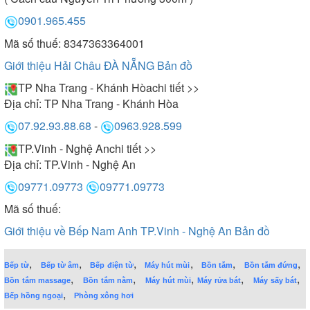
0901.965.455
Mã số thuế: 8347363364001
Giới thiệu Hải Châu ĐÀ NẴNG
Bản đồ
TP Nha Trang - Khánh Hòa
chi tiết >>
Địa chỉ:
TP Nha Trang - Khánh Hòa
07.92.93.88.68
-
0963.928.599
TP.Vinh - Nghệ An
chi tiết >>
Địa chỉ:
TP.Vinh - Nghệ An
09771.09773
09771.09773
Mã số thuế:
Giới thiệu về Bếp Nam Anh TP.Vinh - Nghệ An
Bản đồ
,
,
,
,
,
,
Bếp từ
Bếp từ âm
Bếp điện từ
Máy hút mùi
Bồn tắm
Bồn tắm đứng
,
,
,
,
,
Bồn tắm massage
Bồn tắm nằm
Máy hút mùi
Máy rửa bát
Máy sấy bát
,
Bếp hồng ngoại
Phòng xông hơi