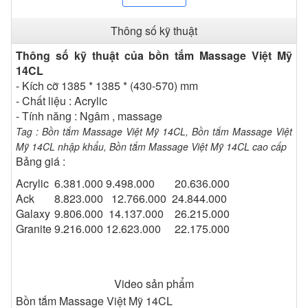
Thông số kỹ thuật
Thông số kỹ thuật của bồn tắm Massage Việt Mỹ
14CL
Bồn tắm Massage Việt
- Kích cỡ 1385 * 1385 * (430-570) mm
- Chất liệu : Acrylic
- Tính năng : Ngâm , massage
Mỹ 14CL
Tag : Bồn tắm Massage Việt Mỹ 14CL, Bồn tắm Massage Việt
Mỹ 14CL nhập khẩu, Bồn tắm Massage Việt Mỹ 14CL cao cấp
Bảng giá :
Bảng giá :
Acrylic
6.381.000
9.498.000
20.636.000
Acrylic
6.381.000
9.498.000
20.636.000
Ack
8.823.000
12.766.000
24.844.000
Ack
8.823.000
12.766.000
24.844.000
Galaxy
9.806.000
14.137.000
26.215.000
Galaxy
9.806.000
14.137.000
26.215.000
Granite
9.216.000
12.623.000
22.175.000
Granite
9.216.000
12.623.000
22.175.000
Với tính năng dùng để tắm và ngâm mình để thư giãn và
làm sạch . Chiếc bồn tắm massage Việt Mỹ 14CL còn có
Video sản phẩm
tác dụng làm sang trọng và tăng vẻ đẹp của chiếc bồn
Bồn tắm Massage Việt Mỹ 14CL