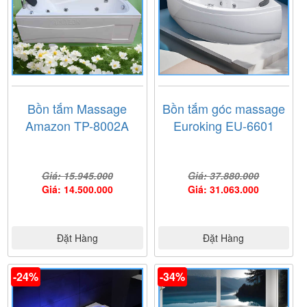
kiện thiết bị điện và 36 tháng đối với các thiết bị còn lại (
thân bồn , sen ,...)
Một số model mới khác của hãng bạn có thể tham khảo
thêm như :
Bồn tắm massage Việt Mỹ 14D
Tại đây chúng tôi có đội ngũ chuyên viên tư vấn với đầy
đủ chuyên môn kỹ thuật sẽ tư vấn lắp đặt miễn phí thiết
Bồn tắm Massage
Bồn tắm góc massage
bị phòng tắm phù hợp với không gian của gia đình nhà
Amazon TP-8002A
Euroking EU-6601
bạn.
- Được tham khảo nhiều hãng với nhiều thiết bị cao cấp
uy tín của nhiều thương hiệu hàng đầu thế giới.
Giá: 15.945.000
Giá: 37.880.000
- Được tham gia rất nhiều chương trình khuyến mãi lớn,
Giá: 14.500.000
Giá: 31.063.000
hấp dẫn nhất với nhiều phần quà có giá trị cho mọi
khách hàng.
Quý khách hàng có thể tới Showroom Nội Thất Nam Anh
Đặt Hàng
Đặt Hàng
để xem và mua hàng . Hoặc liên hệ Hotline để nhận
được tư vấn tốt nhất
-24%
-34%