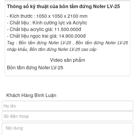
Thông số kỹ thuật của bồn tắm đứng Nofer LV-25
- Kích thước : 1050 x 1050 x 2100 mm
- Chất liệu : Kính cường lực và Acrylic
- Chất liệu acrylic giá: 11.500.000đ
- Chất liệu ngọc trai giá: 14.900.000đ
Tag : Bồn tắm đứng Nofer LV-25 , Bồn tắm đứng Nofer LV-25
nhập khẩu, Bồn tắm đứng Nofer LV-25 cao cấp
Video sản phẩm
Hình ảnh minh họa cho
bồn tắm Nofer
LV-25 cao cấp
Bồn tắm đứng Nofer LV-25
Bồn tắm đứng Nofer LV-25 có phần đáy bồn
làm bằng chất liệu nhựa tổng hợp cao cấp Acrylic màu
trắng sang trọng và sạch sẽ, chống ố vàng và dễ dàng
Khách Hàng Bình Luận
lau chùi vệ sinh. Đế của bồn cao có thể dùng coi như
một bồn tắm ngâm rất tiện dụng. Phần kính của bồn
được làm từ chất liệu kính nhập khẩu chịu lực, chịu nhiệt
màu trong suốt chống bám bẩn. Chân của bồn được làm
bằng chất liệu Inox chống han gỉ và chống Oxi hóa nên
có độ bền cao. Các thanh khung ngang và dọc của bồn