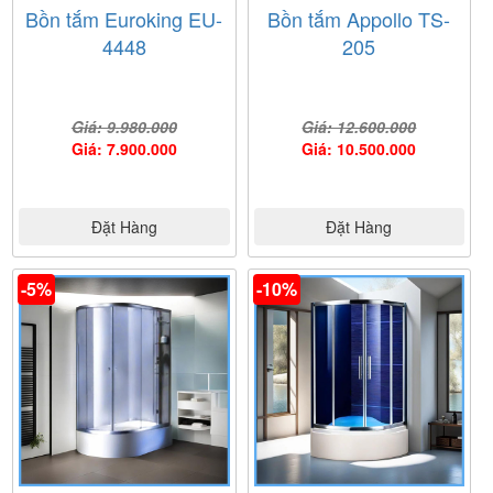
Bồn tắm Euroking EU-
Bồn tắm Appollo TS-
4448
205
Giá: 9.980.000
Giá: 12.600.000
Giá: 7.900.000
Giá: 10.500.000
Đặt Hàng
Đặt Hàng
-5%
-10%