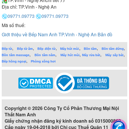
TP.Vinh - Nghệ An
chi tiết >>
Địa chỉ:
TP.Vinh - Nghệ An
09771.09773
09771.09773
Mã số thuế:
Giới thiệu về Bếp Nam Anh TP.Vinh - Nghệ An
Bản đồ
,
,
,
,
,
,
Bếp từ
Bếp từ âm
Bếp điện từ
Máy hút mùi
Bồn tắm
Bồn tắm đứng
,
,
,
,
,
Bồn tắm massage
Bồn tắm nằm
Máy hút mùi
Máy rửa bát
Máy sấy bát
,
Bếp hồng ngoại
Phòng xông hơi
Copyright © 2026 Công Ty Cổ Phần Thương Mại Nội
Thất Nam Anh
Giấy chứng nhận đăng ký kinh doanh số 0315000860
Cấp ngày 19-04-2018 bởi Chi cục Thuế Quận 11