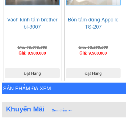
Vách kính tắm brother
Bồn tắm đứng Appollo
bl-3007
TS-207
Giá: 10.010.560
Giá: 12.353.000
Giá: 8.900.000
Giá: 9.500.000
Đặt Hàng
Đặt Hàng
SẢN PHẨM ĐÃ XEM
Khuyến Mãi
Xem thêm >>