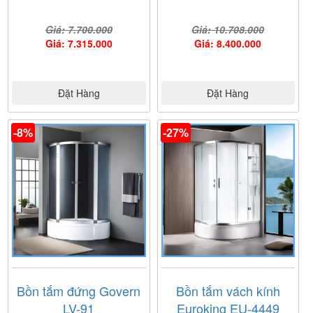
Giá: 7.700.000
Giá: 10.708.000
Giá: 7.315.000
Giá: 8.400.000
Đặt Hàng
Đặt Hàng
-8%
-27%
Bồn tắm đứng Govern
Bồn tắm vách kính
LV-91
Euroking EU-4449