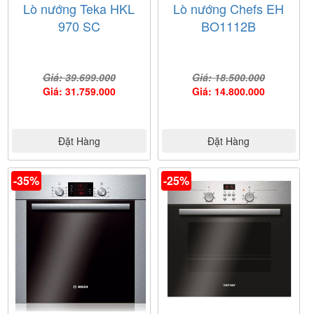
Lò nướng Teka HKL
Lò nướng Chefs EH
970 SC
BO1112B
Giá: 39.699.000
Giá: 18.500.000
Giá: 31.759.000
Giá: 14.800.000
Đặt Hàng
Đặt Hàng
-35%
-25%