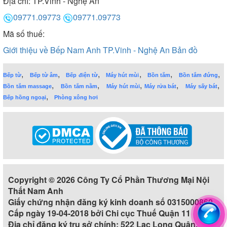
Địa chỉ:
TP.Vinh - Nghệ An
09771.09773
09771.09773
Mã số thuế:
Giới thiệu về Bếp Nam Anh TP.Vinh - Nghệ An
Bản đồ
,
,
,
,
,
,
Bếp từ
Bếp từ âm
Bếp điện từ
Máy hút mùi
Bồn tắm
Bồn tắm đứng
,
,
,
,
,
Bồn tắm massage
Bồn tắm nằm
Máy hút mùi
Máy rửa bát
Máy sấy bát
,
Bếp hồng ngoại
Phòng xông hơi
Copyright © 2026 Công Ty Cổ Phần Thương Mại Nội
Thất Nam Anh
Giấy chứng nhận đăng ký kinh doanh số 0315000860
Cấp ngày 19-04-2018 bởi Chi cục Thuế Quận 11
Địa chỉ đăng ký trụ sở chính: 522 Lạc Long Quân,