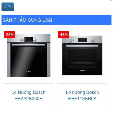
lúc. Với kích thước 600mm rất thích hợp cho hầu hết các
không gian bếp.
SẢN PHẨM CÙNG LOẠI
-25%
-46%
Lò Nướng Bosch
Lò nướng Bosch
HBA22B250E
HBF113BR0A
Điều khiển của lò nướng được thiết kế dang nút xoay dễ