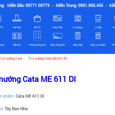
ng:
Miền Bắc 09771 09773
-
Miền Trung: 0901.965.455
-
Mi
 Từ
Hút Mùi
Nồi Từ
Chậu Rửa
Lò Nướng
Lò Hấp
L
Đứng
Bếp Ga
Phòng Xông Hơi
Máy Xông Hơi
Máy Giặt
Máy Lọc Nước
Ph
Lò nướng Cata
Lò nướng Cata ME 611 DI
nướng Cata ME 611 DI
n phẩm:
Cata ME 611 DI
xứ:
Tây Ban Nha