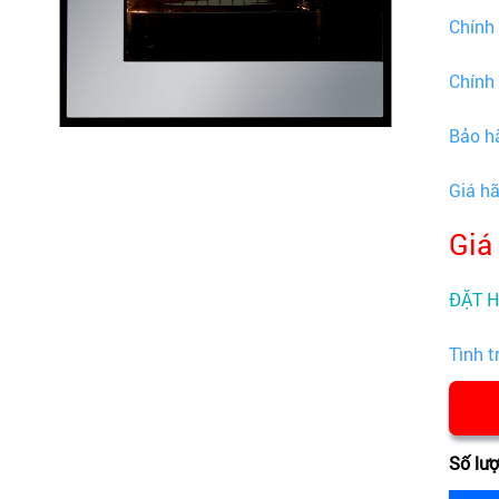
Chính
Chính
Bảo h
Giá h
Giá
ĐẶT 
Tình t
Số lư