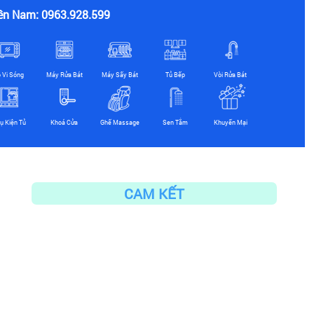
ền Nam: 0963.928.599
ò Vi Sóng
Máy Rửa Bát
Máy Sấy Bát
Tủ Bếp
Vòi Rửa Bát
ụ Kiện Tủ
Khoá Cửa
Ghế Massage
Sen Tắm
Khuyến Mại
CAM KẾT