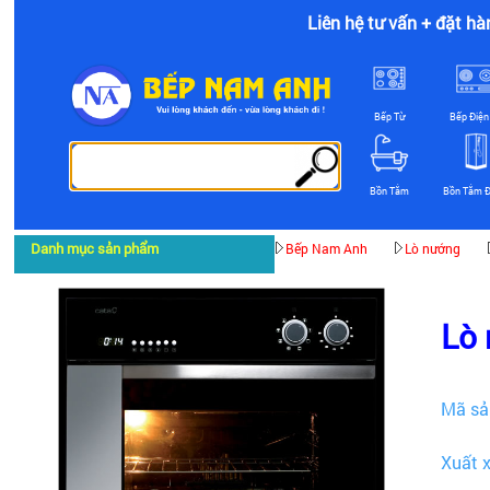
Liên hệ tư vấn + đặt hà
Bếp Từ
Bếp Điện
Bồn Tắm
Bồn Tắm 
Danh mục sản phẩm
Bếp Nam Anh
Lò nướng
Lò 
Mã sả
Xuất 