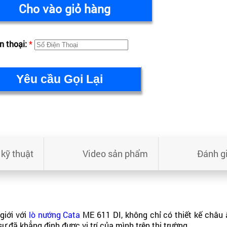
Cho vào giỏ hàng
n thoại:
*
kỹ thuật
Video sản phẩm
Đánh g
giới với
lò nướng Cata
ME 611 DI, không chỉ có thiết kế châu â
ự đã khẳng định được vị trí của mình trên thị trường.