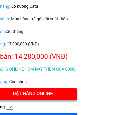
 hãng:
Lò nướng Cata
 sách:
Mua hàng trả góp lãi suất thấp
ành:
36 tháng
ãng:
17,000,000 (VNĐ)
 bán: 14,280,000 (VNĐ)
HÀNG ONLINE HÔM NAY THÊM QUÀ 800K
rạng:
Còn hàng
ĐẶT HÀNG ONLINE
ợng