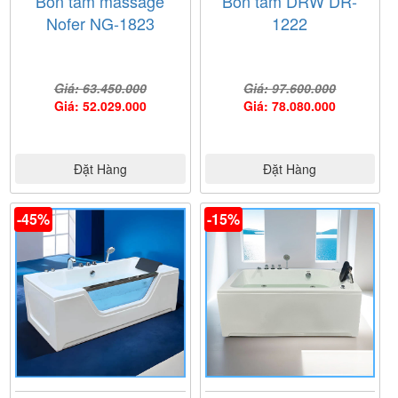
Bồn tắm massage
Bồn tắm DRW DR-
Nofer NG-1823
1222
Giá: 63.450.000
Giá: 97.600.000
Giá: 52.029.000
Giá: 78.080.000
Đặt Hàng
Đặt Hàng
-45%
-15%