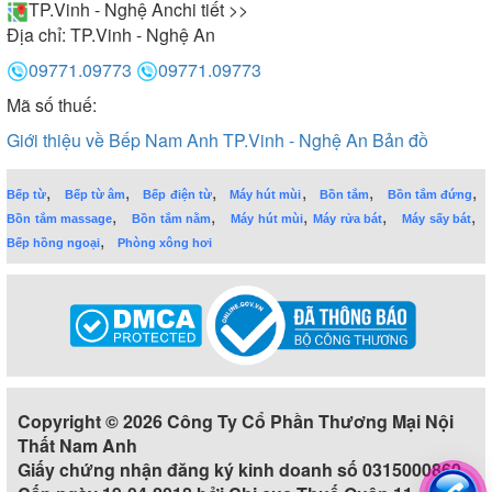
TP.Vinh - Nghệ An
chi tiết >>
Địa chỉ:
TP.Vinh - Nghệ An
09771.09773
09771.09773
Mã số thuế:
Giới thiệu về Bếp Nam Anh TP.Vinh - Nghệ An
Bản đồ
,
,
,
,
,
,
Bếp từ
Bếp từ âm
Bếp điện từ
Máy hút mùi
Bồn tắm
Bồn tắm đứng
,
,
,
,
,
Bồn tắm massage
Bồn tắm nằm
Máy hút mùi
Máy rửa bát
Máy sấy bát
,
Bếp hồng ngoại
Phòng xông hơi
Copyright © 2026 Công Ty Cổ Phần Thương Mại Nội
Thất Nam Anh
Giấy chứng nhận đăng ký kinh doanh số 0315000860