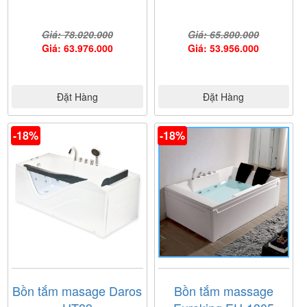
Giá: 78.020.000
Giá: 65.800.000
Giá: 63.976.000
Giá: 53.956.000
Bản vẻ kỹ thuật của
bồn tắm Koleto
AR-110SQ
Đặt Hàng
Đặt Hàng
Siêu Thị Nội Thất Nam Anh là đại lý chuyên cung cấp
các sản phẩm bồn tắm massage chính hãng, chất
-18%
-18%
lượng.Qúy khách có thể đến showroom của Nội Thất
Nam Anh để xem trực tiếp sản phẩm và đặt hàng. Mọi
thông tin chi tiết vui lòng liên hệ qua số của Nội Thất
Nam Anh.
Bồn tắm masage Daros
Bồn tắm massage