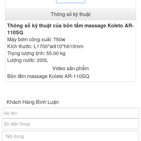
Hình ảnh
bồn tắm
massage Koleto AR-110SQ
Thông số kỹ thuật
Thông số kỹ thuật
Máy bơm công xuất: 750w
Thông số kỹ thuật của bồn tắm massage Koleto AR-
Kích thước: L1700*w810*h610mm
110SQ
Trọng lượng tịnh: 55.00 kg
Máy bơm công xuất: 750w
Lượng nước: 200L
Kích thước: L1700*w810*h610mm
Cấu tạo Bồn tắm massage
Trọng lượng tịnh: 55.00 kg
Vòi sen di động
Lượng nước: 200L
Mắt massage siêu bền
Video sản phẩm
Gối cao su cao cấp
Bồn tắm massage Koleto AR-110SQ
Đế chống trượt
Điều khiển: Xoay tay
Tính năng
Khách Hàng Bình Luận
Bồn tắm Acrylic, "Ngọc" của Koleto là bồn tắm bằng sợi
thủy tinh nhân tạo, kết hợp với các lớp phủ đặc biệt.
Công nghệ này làm cho bồn tắm đẹp lấp lánh như đồ
trang sức.
- Độ bền: Bồn tắm Acrylic "Ngọc" cực kỳ "cứng cáp" bền