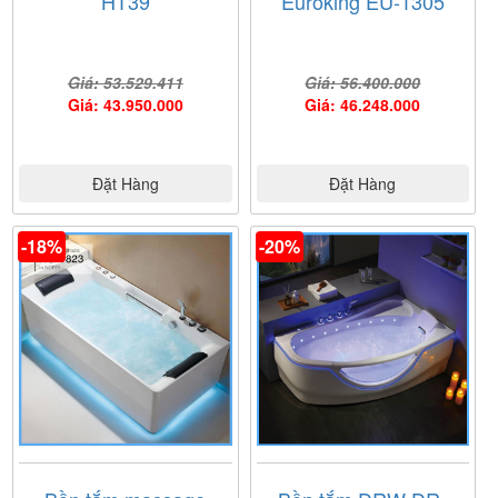
HT39
Euroking EU-1305
Giá: 53.529.411
Giá: 56.400.000
Giá: 43.950.000
Giá: 46.248.000
Đặt Hàng
Đặt Hàng
-18%
-20%