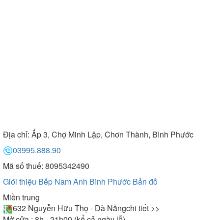
Địa chỉ:
Ấp 3, Chợ Minh Lập, Chơn Thành, Bình Phước
03995.888.90
Mã số thuế: 8095342490
Giới thiệu Bếp Nam Anh Bình Phước
Bản đồ
Miền trung
632 Nguyễn Hữu Thọ - Đà Nẵng
chi tiết >>
Mở cửa : 8h - 21h00 (kể cả ngày lễ)