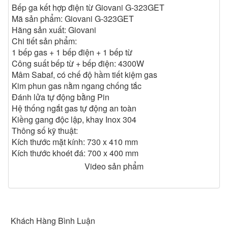
Bếp ga kết hợp điện từ Giovani G-323GET
Mã sản phẩm: Giovani G-323GET
Hãng sản xuất: Giovani
Chi tiết sản phẩm:
1 bếp gas + 1 bếp điện + 1 bếp từ
Công suất bếp từ + bếp điện: 4300W
Mâm Sabaf, có chế độ hầm tiết kiệm gas
Kim phun gas nằm ngang chống tắc
Đánh lửa tự động bằng Pin
Hệ thống ngắt gas tự động an toàn
Kiềng gang độc lập, khay Inox 304
Bếp hồng ngoại sử dụng công nghệ EGO Hilight 2 vòng
Thông số kỹ thuật:
nhiệt cho phép bạn thoải mái lựa chọn xoong nồi để đun
Kích thước mặt kính: 730 x 410 mm
nấu từ chất liệu đến kích thước mà không thất thoát nhiệt
Kích thước khoét đá: 700 x 400 mm
năng, không nóng tay. Phù hợp với các món rán.
Video sản phẩm
Bếp từ sử dụng nguyên lý dòng điện Fuco, dòng điện đi
qua cuộn từ tạo tia từ, tiếp xúc đáy nồi nhiễm từ sinh
nhiệt làm chín thức ăn.
Với công nghệ tự động nhận diện kích cỡ xoong nồi
zoneless induction kết hợp với nguyên lý hoạt động của
Khách Hàng Bình Luận