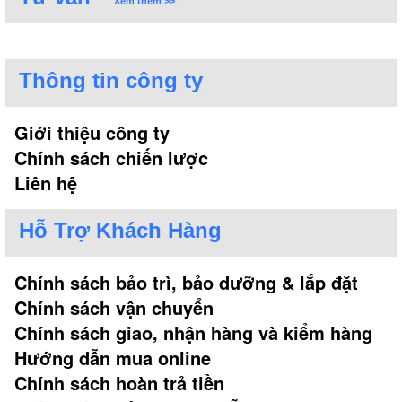
Xem thêm >>
Kích thước mặt bếp 730x410 mm và kích thước khoét
700x400 mm phù hợp cho hầu hết các gian bếp Việt.
Xin liên hệ hotline miền Bắc : 0916027088 - miền Nam :
0909760929 hoặc truy cập website : bepnâmnh.com để
Thông tin công ty
biết thông tin chi tiết. Đến với Showroom chúng tôi để có
thể mua được
bếp ga kết hợp điện Giovani chiết khấu
Giới thiệu công ty
lớn
, nhận ngay chiết khấu cực khủng cùng hàng loạt
quà tặng hấp dẫn khác.
Chính sách chiến lược
Liên hệ
Hỗ Trợ Khách Hàng
Chính sách bảo trì, bảo dưỡng & lắp đặt
Chính sách vận chuyển
Chính sách giao, nhận hàng và kiểm hàng
Hướng dẫn mua online
Chính sách hoàn trả tiền