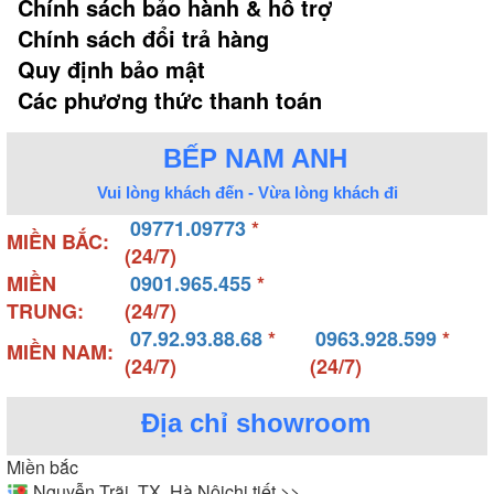
Chính sách bảo hành & hỗ trợ
Chính sách đổi trả hàng
Quy định bảo mật
Các phương thức thanh toán
BẾP NAM ANH
Vui lòng khách đến - Vừa lòng khách đi
09771.09773
*
MIỀN BẮC:
(24/7)
MIỀN
0901.965.455
*
TRUNG:
(24/7)
07.92.93.88.68
*
0963.928.599
*
MIỀN NAM:
(24/7)
(24/7)
Địa chỉ showroom
Miền bắc
Nguyễn Trãi, TX, Hà Nội
chi tiết >>