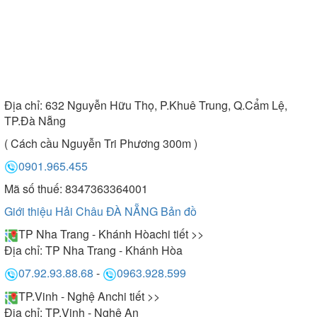
Địa chỉ:
632 Nguyễn Hữu Thọ, P.Khuê Trung, Q.Cẩm Lệ,
TP.Đà Nẵng
( Cách cầu Nguyễn Tri Phương 300m )
0901.965.455
Mã số thuế: 8347363364001
Giới thiệu Hải Châu ĐÀ NẴNG
Bản đồ
TP Nha Trang - Khánh Hòa
chi tiết >>
Địa chỉ:
TP Nha Trang - Khánh Hòa
07.92.93.88.68
-
0963.928.599
TP.Vinh - Nghệ An
chi tiết >>
Địa chỉ:
TP.Vinh - Nghệ An