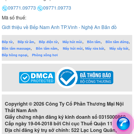
09771.09773
09771.09773
Mã số thuế:
Giới thiệu về Bếp Nam Anh TP.Vinh - Nghệ An
Bản đồ
,
,
,
,
,
,
Bếp từ
Bếp từ âm
Bếp điện từ
Máy hút mùi
Bồn tắm
Bồn tắm đứng
,
,
,
,
,
Bồn tắm massage
Bồn tắm nằm
Máy hút mùi
Máy rửa bát
Máy sấy bát
,
Bếp hồng ngoại
Phòng xông hơi
Copyright © 2026 Công Ty Cổ Phần Thương Mại Nội
Thất Nam Anh
Giấy chứng nhận đăng ký kinh doanh số 0315000860
Cấp ngày 19-04-2018 bởi Chi cục Thuế Quận 11
Địa chỉ đăng ký trụ sở chính: 522 Lạc Long Quân,