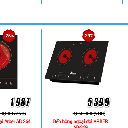
-25%
-39%
50,000 (VNĐ)
8,850,000 (VNĐ)
i Arber AB 264
Bếp hồng ngoại đôi ARBER
AB-369