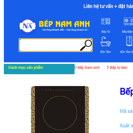
Liên hệ tư vấn + đặt hà
Bếp Từ
Bếp Điện
Bồn Tắm
Bồn Tắm 
Danh mục sản phẩm
Bếp Nam Anh
Bếp từ đơn
Bếp
Mã sả
Xuất 