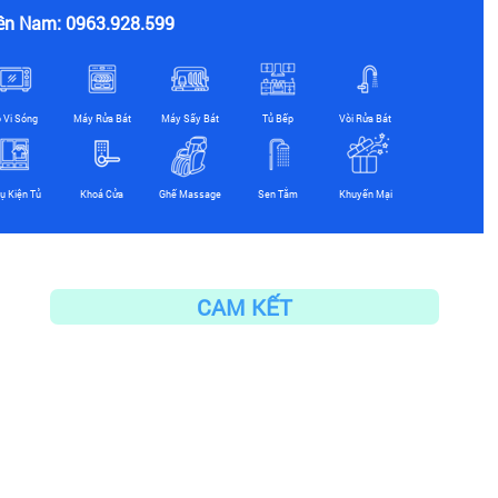
ền Nam: 0963.928.599
ò Vi Sóng
Máy Rửa Bát
Máy Sấy Bát
Tủ Bếp
Vòi Rửa Bát
ụ Kiện Tủ
Khoá Cửa
Ghế Massage
Sen Tắm
Khuyến Mại
CAM KẾT