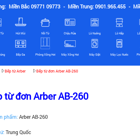
ng:
Miền Bắc 09771 09773
-
Miền Trung: 0901.965.455
-
Mi
 Từ
Hút Mùi
Nồi Từ
Chậu Rửa
Lò Nướng
Lò Hấp
L
Đứng
Bếp Ga
Phòng Xông Hơi
Máy Xông Hơi
Máy Giặt
Máy Lọc Nước
Ph
Bếp từ Arber
Bếp từ đơn Arber AB-260
 từ đơn Arber AB-260
n phẩm:
Arber AB-260
xứ:
Trung Quốc