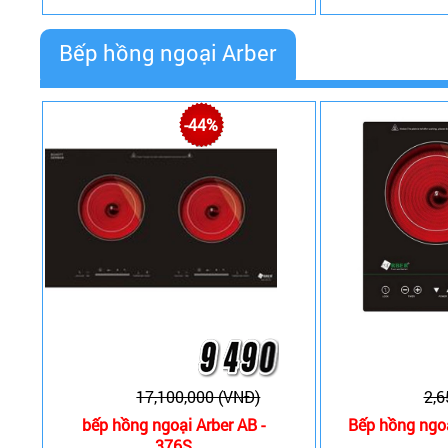
Bếp hồng ngoại Arber
-44%
17,100,000 (VNĐ)
2,6
bếp hồng ngoại Arber AB -
Bếp hồng ngoạ
376S