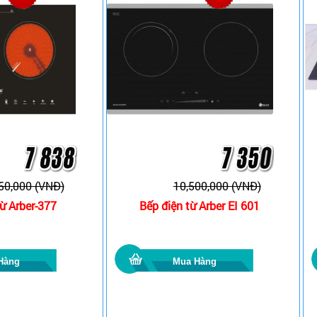
50,000 (VNĐ)
10,500,000 (VNĐ)
ừ Arber-377
Bếp điện từ Arber EI 601