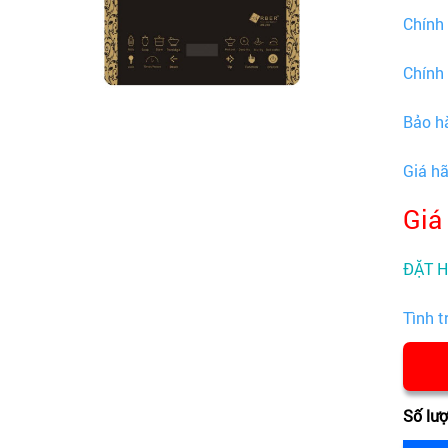
Chính
Chính
Bảo h
Giá h
Giá
ĐẶT 
Tình t
Số lư