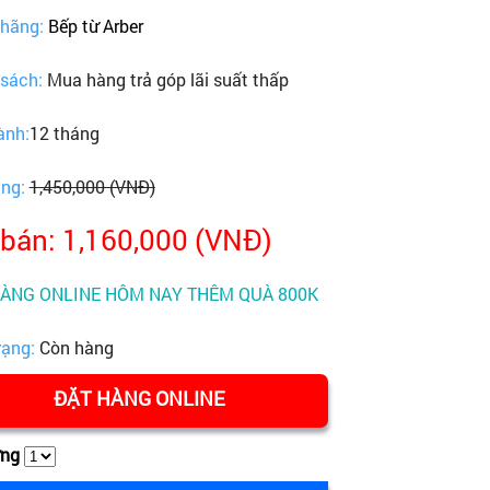
 hãng:
Bếp từ Arber
 sách:
Mua hàng trả góp lãi suất thấp
ành:
12 tháng
ãng:
1,450,000 (VNĐ)
 bán: 1,160,000 (VNĐ)
HÀNG ONLINE HÔM NAY THÊM QUÀ 800K
rạng:
Còn hàng
ĐẶT HÀNG ONLINE
ợng