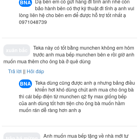
tại Nội Thất Nam Anh với giá rẻ nhất thị trường. Hiện tại
dạ bên em có gửi hàng đi tỉnh anh nhé còn
BNA
chúng tôi đang triển khai nhiều chương trình khuyến mại
bảo hành bên có thợ kỹ thuật đi tỉnh ạ anh vui
hấp dẫn cho khách hàng. Để biết thêm thôn tin chi tiết,
lòng liên hệ cho bên em để được hỗ trợ tốt nhất ạ
quý khách hãy liên hệ với chúng tôi theo hotline để được
0971048739
đội ngũ nhân viên giàu kinh nghiệm tại đây hỗ trợ quý
khách tốt nhất.
teka này có tốt bằng munchen không em hôm
xuân bắc
trước anh mua bếp munchen bên e rồi giờ anh
muốn mua thêm cho ông bà ở quê dùng
Trả lời
||
Hỏi đáp
teka dùng cũng được anh ạ nhưng bảng điều
BNA
khiển hơi khó dùng chút anh mua cho ông bà
thì cái bếp điện từ munchen q2 fly max giống bếp
của anh dùng tốt hơn tiện cho ông bà muốn hầm
muốn rán dễ ràng hơn anh ạ
anh muốn mua bếp tặng về nhà mới tư
trần bá mừng