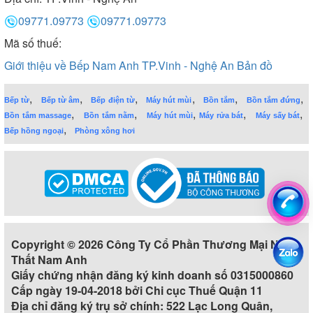
09771.09773
09771.09773
Mã số thuế:
Giới thiệu về Bếp Nam Anh TP.Vinh - Nghệ An
Bản đồ
,
,
,
,
,
,
Bếp từ
Bếp từ âm
Bếp điện từ
Máy hút mùi
Bồn tắm
Bồn tắm đứng
,
,
,
,
,
Bồn tắm massage
Bồn tắm nằm
Máy hút mùi
Máy rửa bát
Máy sấy bát
,
Bếp hồng ngoại
Phòng xông hơi
Copyright © 2026 Công Ty Cổ Phần Thương Mại Nội
Thất Nam Anh
Giấy chứng nhận đăng ký kinh doanh số 0315000860
Cấp ngày 19-04-2018 bởi Chi cục Thuế Quận 11
Địa chỉ đăng ký trụ sở chính: 522 Lạc Long Quân,