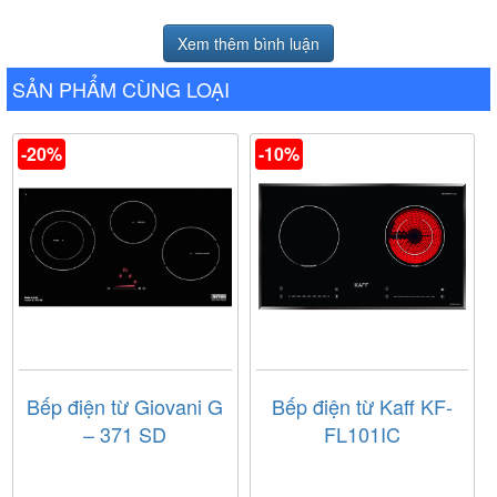
Xem thêm bình luận
SẢN PHẨM CÙNG LOẠI
-20%
-10%
Bếp điện từ Giovani G
Bếp điện từ Kaff KF-
– 371 SD
FL101IC