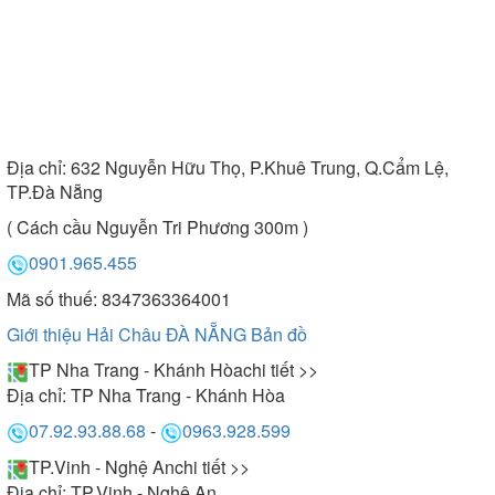
Địa chỉ:
632 Nguyễn Hữu Thọ, P.Khuê Trung, Q.Cẩm Lệ,
TP.Đà Nẵng
( Cách cầu Nguyễn Tri Phương 300m )
0901.965.455
Mã số thuế: 8347363364001
Giới thiệu Hải Châu ĐÀ NẴNG
Bản đồ
TP Nha Trang - Khánh Hòa
chi tiết >>
Địa chỉ:
TP Nha Trang - Khánh Hòa
07.92.93.88.68
-
0963.928.599
TP.Vinh - Nghệ An
chi tiết >>
Địa chỉ:
TP.Vinh - Nghệ An