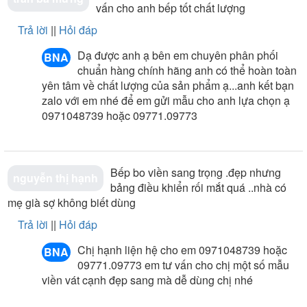
vấn cho anh bếp tốt chất lượng
Trả lời
||
Hỏi đáp
dạ được anh ạ bên em chuyên phân phối
BNA
chuẩn hàng chính hãng anh có thể hoàn toàn
yên tâm về chất lượng của sản phẩm ạ...anh kết bạn
zalo với em nhé để em gửi mẫu cho anh lựa chọn ạ
0971048739 hoặc 09771.09773
bếp bo viền sang trọng .đẹp nhưng
nguyễn thị hạnh
bảng điều khiển rối mắt quá ..nhà có
mẹ già sợ không biết dùng
Trả lời
||
Hỏi đáp
chị hạnh liện hệ cho em 0971048739 hoặc
BNA
09771.09773 em tư vấn cho chị một số mẫu
viền vát cạnh đẹp sang mà dễ dùng chị nhé