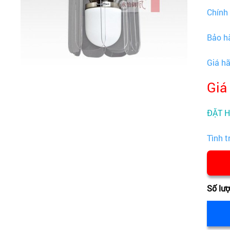
Chính
Bảo h
Giá h
Giá
ĐẶT 
Tình t
Số lư