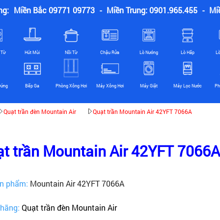
ng:
Miền Bắc 09771 09773
-
Miền Trung: 0901.965.455
-
Mi
 Từ
Hút Mùi
Nồi Từ
Chậu Rửa
Lò Nướng
Lò Hấp
L
Đứng
Bếp Ga
Phòng Xông Hơi
Máy Xông Hơi
Máy Giặt
Máy Lọc Nước
Ph
Quạt trần đèn Mountain Air
Quạt trần Mountain Air 42YFT 7066A
t trần Mountain Air 42YFT 7066A
n phẩm:
Mountain Air 42YFT 7066A
 hãng:
Quạt trần đèn Mountain Air