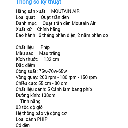
Thông số kỹ thuật
Hãng sản xuất MOUTAIN AIR
Loại quạt Quạt trần đèn
Danh mục Quạt trần đèn Moutain Air
Xuất xứ Chính hãng
Bảo hành 6 tháng phần điện, 2 năm phần cơ
Chất liệu Phíp
Màu sắc Màu trắng
Kích thước 132 cm
Đặc điểm
Công suất: 75w-70w-65w
Vòng quay: 200 rpm - 180 rpm - 150 rpm
Chiều cao: 55 cm - 80 cm
Chất liệu cánh: 5 Cánh làm bằng phíp
Đường kính: 138cm
Tính năng
03 tốc độ gió
Hệ thống bảo vệ động cơ
Loại cánh PHÍP
Có đèn