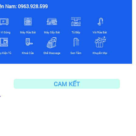
ền Nam: 0963.928.599
ò Vi Sóng
Máy Rửa Bát
Máy Sấy Bát
Tủ Bếp
Vòi Rửa Bát
ụ Kiện Tủ
Khoá Cửa
Ghế Massage
Sen Tắm
Khuyến Mại
CAM KẾT