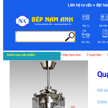
Liên hệ tư vấn + đặt hà
Bếp Từ
Bếp Điện
Bồn Tắm
Bồn Tắm 
Danh mục sản phẩm
Bếp Nam Anh
Quạt trần
Quạ
Mã sả
Chính