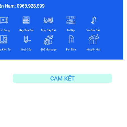
ền Nam: 0963.928.599
ò Vi Sóng
Máy Rửa Bát
Máy Sấy Bát
Tủ Bếp
Vòi Rửa Bát
ụ Kiện Tủ
Khoá Cửa
Ghế Massage
Sen Tắm
Khuyến Mại
CAM KẾT