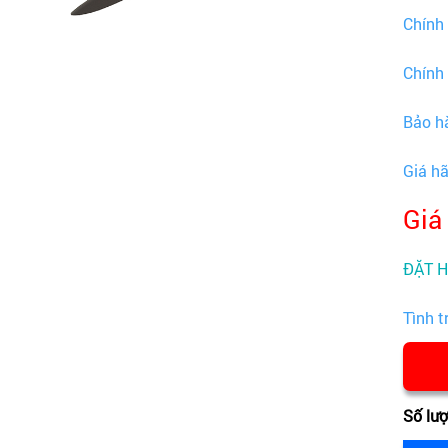
Chính
Chính
Bảo h
Giá h
Giá
ĐẶT 
Tình t
Số lư