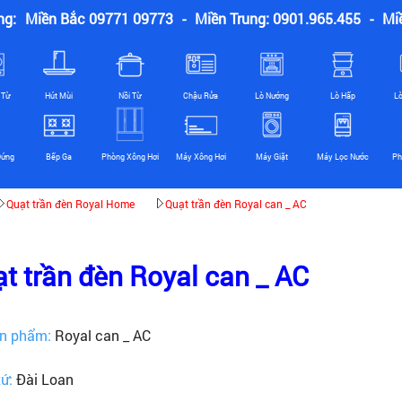
ng:
Miền Bắc 09771 09773
-
Miền Trung: 0901.965.455
-
Mi
 Từ
Hút Mùi
Nồi Từ
Chậu Rửa
Lò Nướng
Lò Hấp
L
Đứng
Bếp Ga
Phòng Xông Hơi
Máy Xông Hơi
Máy Giặt
Máy Lọc Nước
Ph
Quạt trần đèn Royal Home
Quạt trần đèn Royal can _ AC
t trần đèn Royal can _ AC
n phẩm:
Royal can _ AC
xứ:
Đài Loan