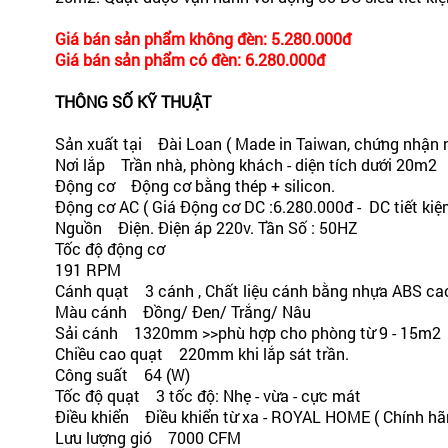
Giá bán sản phẩm không đèn: 5.280.000đ
Giá bán sản phẩm có đèn: 6.280.000đ
THÔNG SỐ KỸ THUẬT
Sản xuất tại Đài Loan ( Made in Taiwan, chứng nhận 
Nơi lắp Trần nhà, phòng khách - diện tích dưới 20m2
Động cơ Động cơ bằng thép + silicon.
Động cơ AC ( Giá Động cơ DC :6.280.000đ - DC tiết kiệ
Nguồn Điện. Điện áp 220v. Tần Số : 50HZ
Tốc độ động cơ
191 RPM
Cánh quạt 3 cánh , Chất liệu cánh bằng nhựa ABS ca
Màu cánh Đồng/ Đen/ Trắng/ Nâu
Sải cánh 1320mm >>phù hợp cho phòng từ 9 - 15m2
Chiều cao quạt 220mm khi lắp sát trần.
Công suất 64 (W)
Tốc độ quạt 3 tốc độ: Nhẹ - vừa - cực mát
Điều khiển Điều khiển từ xa - ROYAL HOME ( Chính hãn
Lưu lượng gió 7000 CFM