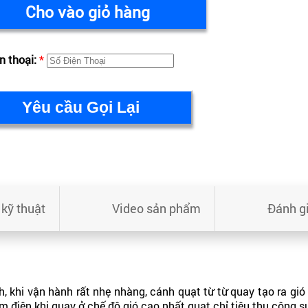
Cho vào giỏ hàng
n thoại:
*
kỹ thuật
Video sản phẩm
Đánh g
, khi vận hành rất nhẹ nhàng, cánh quạt từ từ quay tạo ra gi
m điện khi quay ở chế độ gió cao nhất quạt chỉ tiêu thụ công 