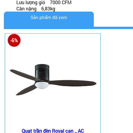
Lưu lượng gió 7000 CFM
Cân nặng 6,83kg
Sản phẩm đã xem
-5%
Quạt trần đèn Royal can _ AC