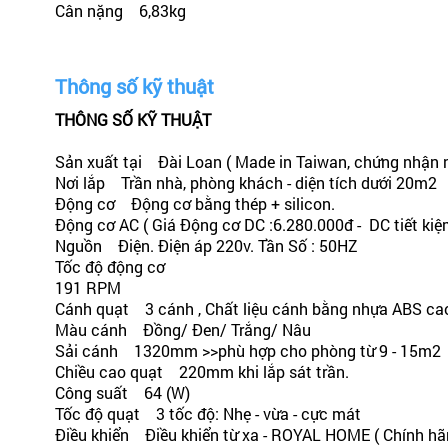
Cân nặng 6,83kg
Thông số kỹ thuật
THÔNG SỐ KỸ THUẬT
Sản xuất tại Đài Loan ( Made in Taiwan, chứng nhận 
Nơi lắp Trần nhà, phòng khách - diện tích dưới 20m2
Động cơ Động cơ bằng thép + silicon.
Động cơ AC ( Giá Động cơ DC :6.280.000đ - DC tiết kiệ
Nguồn Điện. Điện áp 220v. Tần Số : 50HZ
Tốc độ động cơ
191 RPM
Cánh quạt 3 cánh , Chất liệu cánh bằng nhựa ABS ca
Màu cánh Đồng/ Đen/ Trắng/ Nâu
Sải cánh 1320mm >>phù hợp cho phòng từ 9 - 15m2
Chiều cao quạt 220mm khi lắp sát trần.
Công suất 64 (W)
Tốc độ quạt 3 tốc độ: Nhẹ - vừa - cực mát
Điều khiển Điều khiển từ xa - ROYAL HOME ( Chính hãn