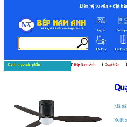
Liên hệ tư vấn + đặt hà
Bếp Từ
Bếp Điện
Bồn Tắm
Bồn Tắm 
Danh mục sản phẩm
Bếp Nam Anh
Quạt trần
Quạ
Mã sả
Xuất 