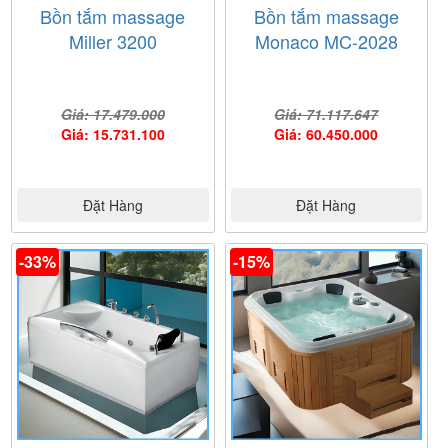
Bồn tắm massage
Bồn tắm massage
Miller 3200
Monaco MC-2028
Giá: 17.479.000
Giá: 71.117.647
Giá: 15.731.100
Giá: 60.450.000
Đặt Hàng
Đặt Hàng
Ảnh giấy chứng nhận Bếp Nam Anh là đại lý cấp I của
-33%
-15%
thương hiệu Daros do công ty Daros cung cấp