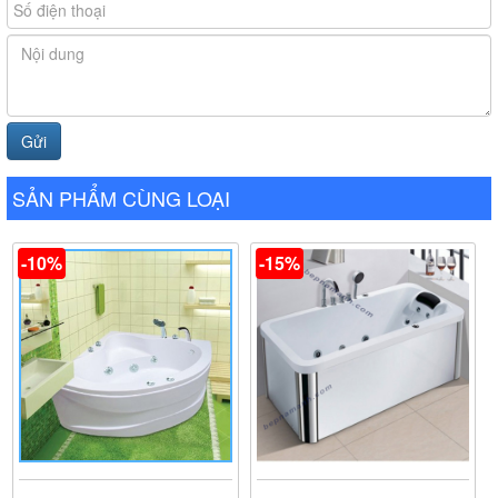
Bếp Nam Anh là một trong các đại lý cấp 1 của hãng bồn
tắm massage Daros. Khi mua hàng tại đây quý khách sẽ
mua được sản phẩm chính hãng, chất lượng đảm bảo
với giá thành tốt cùng nhiều chương trình ưu đãi cao.
SẢN PHẨM CÙNG LOẠI
-10%
-15%