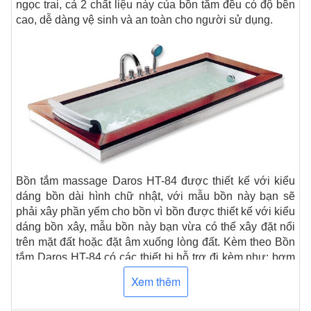
ngọc trai, cả 2 chất liệu này của bồn tắm đều có độ bền
cao, dễ dàng vệ sinh và an toàn cho người sử dụng.
Bồn tắm massage Daros HT-84 được thiết kế với kiểu
dáng bồn dài hình chữ nhật, với mẫu bồn này bạn sẽ
phải xây phần yếm cho bồn vì bồn được thiết kế với kiểu
dáng bồn xây, mẫu bồn này bạn vừa có thể xây đặt nổi
trên mặt đất hoặc đặt âm xuống lòng đất. Kèm theo Bồn
tắm Daros HT-84 có các thiết bị hỗ trợ đi kèm như: bơm
sục massage dùng nguồn nhiên liệu là nguồn điện dân
Xem thêm
dụng, một bộ sen tắm tay di động được, một bộ điều
khiển cơ nhằm điều chỉnh các chế độ sục massage hay