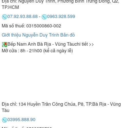
Địa chỉ:
Nguyễn Duy Trinh, Phường Bình Trưng Đông, Q2,
TP.HCM
07.92.93.88.68
-
0963.928.599
Mã số thuế: 0315000860-002
Giới thiệu Nguyễn Duy Trinh
Bản đồ
Bếp Nam Anh Bà Rịa - Vũng Tàu
chi tiết >>
Mở cửa : 8h - 21h00 (kể cả ngày lễ)
Địa chỉ:
134 Huyền Trân Công Chúa, P8, TP.Bà Rịa - Vũng
Tàu
03995.888.90