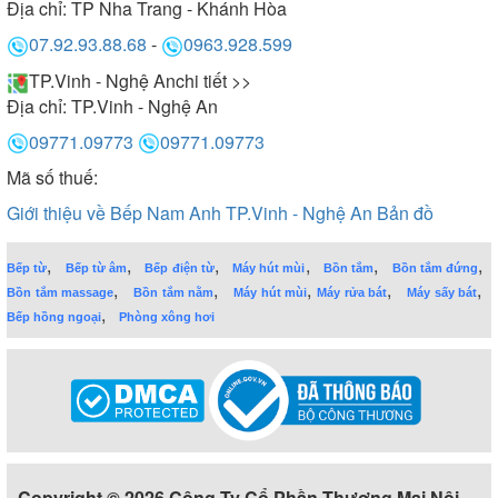
Địa chỉ:
TP Nha Trang - Khánh Hòa
07.92.93.88.68
-
0963.928.599
TP.Vinh - Nghệ An
chi tiết >>
Địa chỉ:
TP.Vinh - Nghệ An
09771.09773
09771.09773
Mã số thuế:
Giới thiệu về Bếp Nam Anh TP.Vinh - Nghệ An
Bản đồ
,
,
,
,
,
,
Bếp từ
Bếp từ âm
Bếp điện từ
Máy hút mùi
Bồn tắm
Bồn tắm đứng
,
,
,
,
,
Bồn tắm massage
Bồn tắm nằm
Máy hút mùi
Máy rửa bát
Máy sấy bát
,
Bếp hồng ngoại
Phòng xông hơi
Copyright © 2026 Công Ty Cổ Phần Thương Mại Nội