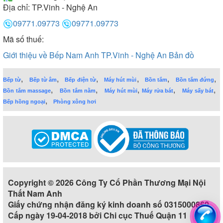
Địa chỉ:
TP.Vinh - Nghệ An
09771.09773
09771.09773
Mã số thuế:
Giới thiệu về Bếp Nam Anh TP.Vinh - Nghệ An
Bản đồ
,
,
,
,
,
,
Bếp từ
Bếp từ âm
Bếp điện từ
Máy hút mùi
Bồn tắm
Bồn tắm đứng
,
,
,
,
,
Bồn tắm massage
Bồn tắm nằm
Máy hút mùi
Máy rửa bát
Máy sấy bát
,
Bếp hồng ngoại
Phòng xông hơi
Copyright © 2026 Công Ty Cổ Phần Thương Mại Nội
Thất Nam Anh
Giấy chứng nhận đăng ký kinh doanh số 0315000860
Cấp ngày 19-04-2018 bởi Chi cục Thuế Quận 11