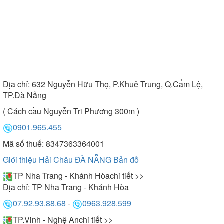
Địa chỉ:
632 Nguyễn Hữu Thọ, P.Khuê Trung, Q.Cẩm Lệ,
TP.Đà Nẵng
( Cách cầu Nguyễn Tri Phương 300m )
0901.965.455
Mã số thuế: 8347363364001
Giới thiệu Hải Châu ĐÀ NẴNG
Bản đồ
TP Nha Trang - Khánh Hòa
chi tiết >>
Địa chỉ:
TP Nha Trang - Khánh Hòa
07.92.93.88.68
-
0963.928.599
TP.Vinh - Nghệ An
chi tiết >>