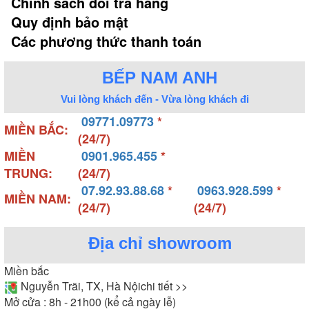
Chính sách đổi trả hàng
Quy định bảo mật
Các phương thức thanh toán
BẾP NAM ANH
Vui lòng khách đến - Vừa lòng khách đi
09771.09773
*
MIỀN BẮC:
(24/7)
MIỀN
0901.965.455
*
TRUNG:
(24/7)
07.92.93.88.68
*
0963.928.599
*
MIỀN NAM:
(24/7)
(24/7)
Địa chỉ showroom
Miền bắc
Nguyễn Trãi, TX, Hà Nội
chi tiết >>
Mở cửa : 8h - 21h00 (kể cả ngày lễ)