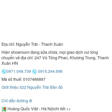
Địa chỉ:
Nguyễn Trãi - Thanh Xuân
Hiện showroom đang sửa chữa, mọi giao dịch vui lòng
chuyển về địa chỉ: 247 Vũ Tông Phan, Khương Trung, Thanh
Xuân HN
0971.048.739
0915.244.598
Mã số thuế: 0107486897
Giới thiệu 522 Nguyễn Trãi
Bản đồ
Chỉ dẫn đường đi
Hoàng Quốc Việt - Hà Nội
chi tiết >>