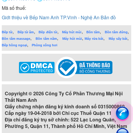
Mã số thuế:
Giới thiệu về Bếp Nam Anh TP.Vinh - Nghệ An
Bản đồ
,
,
,
,
,
,
Bếp từ
Bếp từ âm
Bếp điện từ
Máy hút mùi
Bồn tắm
Bồn tắm đứng
,
,
,
,
,
Bồn tắm massage
Bồn tắm nằm
Máy hút mùi
Máy rửa bát
Máy sấy bát
,
Bếp hồng ngoại
Phòng xông hơi
Copyright © 2026 Công Ty Cổ Phần Thương Mại Nội
Thất Nam Anh
Giấy chứng nhận đăng ký kinh doanh số 0315000860
Cấp ngày 19-04-2018 bởi Chi cục Thuế Quận 11
Địa chỉ đăng ký trụ sở chính: 522 Lạc Long Quân,
Phường 5, Quận 11, Thành phố Hồ Chí Minh, Việt Nam