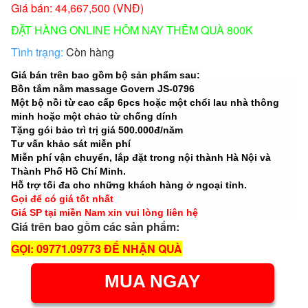
Giá bán: 44,667,500 (VNĐ)
ĐẶT HÀNG ONLINE HÔM NAY THÊM QUÀ 800K
Tình trạng:
Còn hàng
Giá bán trên bao gồm bộ sản phẩm sau:
Bồn tắm nằm massage Govern JS-0796
Một bộ nồi từ cao cấp 6pcs hoặc một chổi lau nhà thông
minh hoặc một chảo từ chống dính
Tặng gói bảo trì trị giá 500.000đ/năm
Tư vấn khảo sát miễn phí
Miễn phí vận chuyển, lắp đặt trong nội thành Hà Nội và
Thành Phố Hồ Chí Minh.
Hỗ trợ tối đa cho những khách hàng ở ngoại tỉnh.
Gọi để có giá tốt nhất
Giá SP tại miền Nam xin vui lòng liên hệ
Giá trên bao gồm các sản phẩm:
GỌI: 09771.09773 ĐỂ NHẬN QUÀ
MUA NGAY