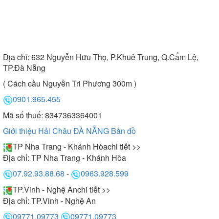
Địa chỉ:
632 Nguyễn Hữu Thọ, P.Khuê Trung, Q.Cẩm Lệ,
TP.Đà Nẵng
( Cách cầu Nguyễn Tri Phương 300m )
0901.965.455
Mã số thuế: 8347363364001
Giới thiệu Hải Châu ĐÀ NẴNG
Bản đồ
TP Nha Trang - Khánh Hòa
chi tiết >>
Địa chỉ:
TP Nha Trang - Khánh Hòa
07.92.93.88.68
-
0963.928.599
TP.Vinh - Nghệ An
chi tiết >>
Địa chỉ:
TP.Vinh - Nghệ An
09771.09773
09771.09773