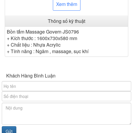
Xem thêm
Thông số kỹ thuật
Bồn tắm Massage Govern JS0796
+ Kích thước : 1600x730x580 mm
+ Chất liệu : Nhựa Acrylic
+ Tính năng : Ngâm , massage, sục khí
Khách Hàng Bình Luận
Thân vỏ bồn được tạo bởi chất liệu nhựa acrylic trắng có
độ chịu lực lớn, hạn chế nứt vỡ, độ chịu nhiệt tốt, chống
xước, đồng thời sử dụng chất liệu này còn khiến cho bồn
có độ chống ố, chống bám cặn cao, dễ dàng vệ sinh sau
sử dụng, nâng cao độ bền của sản phẩm. Hơn nữa thiết
kế chống trơn trượt bên dưới lòng bồn giúp bạn đảm bảo
an toàn kể cả cho trẻ nhỏ.
Hệ thống giá đỡ inox bên dưới chống oxy hóa tốt giúp