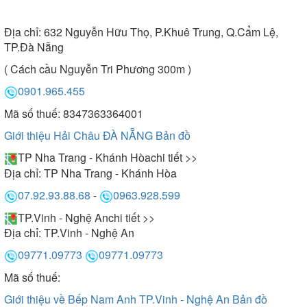
Địa chỉ:
632 Nguyễn Hữu Thọ, P.Khuê Trung, Q.Cẩm Lệ,
TP.Đà Nẵng
( Cách cầu Nguyễn Tri Phương 300m )
0901.965.455
Mã số thuế: 8347363364001
Giới thiệu Hải Châu ĐÀ NẴNG
Bản đồ
TP Nha Trang - Khánh Hòa
chi tiết >>
Địa chỉ:
TP Nha Trang - Khánh Hòa
07.92.93.88.68
-
0963.928.599
TP.Vinh - Nghệ An
chi tiết >>
Địa chỉ:
TP.Vinh - Nghệ An
09771.09773
09771.09773
Mã số thuế:
Giới thiệu về Bếp Nam Anh TP.Vinh - Nghệ An
Bản đồ