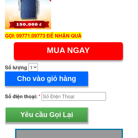
GỌI: 09771.09773 ĐỂ NHẬN QUÀ
MUA NGAY
Số lượng
Cho vào giỏ hàng
Số điện thoại:
*