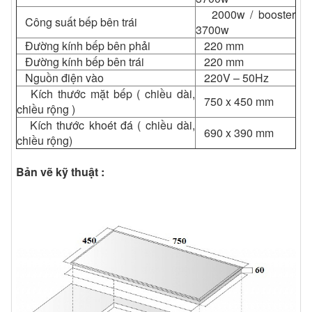
năng dẫn nhiệt của loại mặt kính này rất thấp nên nếu
2000w / booster
Công suất bếp bên trái
bạn có nấu bếp từ thì chỉ vùng nào tiếp xúc với đáy nồi
3700w
sẽ nóng còn lại vùng ngoài sẽ hoàn toàn không bị nóng.
Đường kính bếp bên phải
220 mm
Chính việc sử dụng loại mặt kính này cho bếp từ sẽ là
Đường kính bếp bên trái
220 mm
một trong những tiêu chí quan trọng đầu tiên để đánh giá
Nguồn điện vào
220V – 50Hz
dòng sản phẩm bếp từ Đức có độ bền rất cao.
Kích thước mặt bếp ( chiều dài,
750 x 450 mm
chiều rộng )
Kích thước khoét đá ( chiều dài,
690 x 390 mm
chiều rộng)
Bản vẽ kỹ thuật :