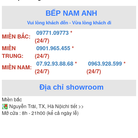
BẾP NAM ANH
Vui lòng khách đến - Vừa lòng khách đi
09771.09773
*
MIỀN BẮC:
(24/7)
MIỀN
0901.965.455
*
TRUNG:
(24/7)
07.92.93.88.68
*
0963.928.599
*
MIỀN NAM:
(24/7)
(24/7)
Địa chỉ showroom
Miền bắc
Nguyễn Trãi, TX, Hà Nội
chi tiết >>
Mở cửa : 8h - 21h00 (kể cả ngày lễ)