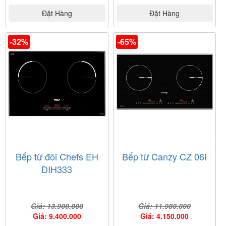
Đặt Hàng
Đặt Hàng
Bảng điều khiển
-32%
-65%
của bếp từ Lorca LCI 809
Bếp từ đôi Chefs EH
Bếp từ Canzy CZ 06I
DIH333
Giá: 13.900.000
Giá: 11.980.000
Giá: 9.400.000
Giá: 4.150.000