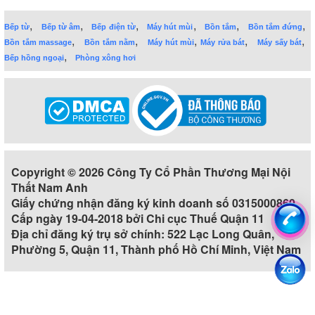
,
,
,
,
,
,
Bếp từ
Bếp từ âm
Bếp điện từ
Máy hút mùi
Bồn tắm
Bồn tắm đứng
,
,
,
,
,
Bồn tắm massage
Bồn tắm nằm
Máy hút mùi
Máy rửa bát
Máy sấy bát
,
Bếp hồng ngoại
Phòng xông hơi
Copyright © 2026 Công Ty Cổ Phần Thương Mại Nội
Thất Nam Anh
Giấy chứng nhận đăng ký kinh doanh số 0315000860
Cấp ngày 19-04-2018 bởi Chi cục Thuế Quận 11
Địa chỉ đăng ký trụ sở chính: 522 Lạc Long Quân,
Phường 5, Quận 11, Thành phố Hồ Chí Minh, Việt Nam