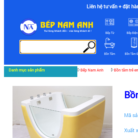
Liên hệ tư vấn + đặt hà
Bếp Từ
Bếp Điện
Bồn Tắm
Bồn Tắm 
Danh mục sản phẩm
Bếp Nam Anh
Bồn tắm trẻ e
Bồn
Mã sả
Xuất 