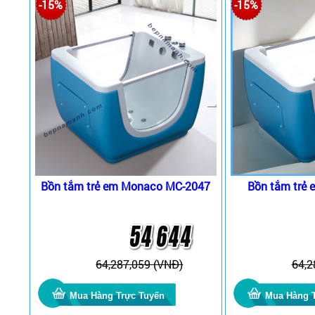
-15%
-15%
Bồn tắm trẻ em Monaco MC-2047
Bồn tắm trẻ
64,287,059 (VNĐ)
64,2