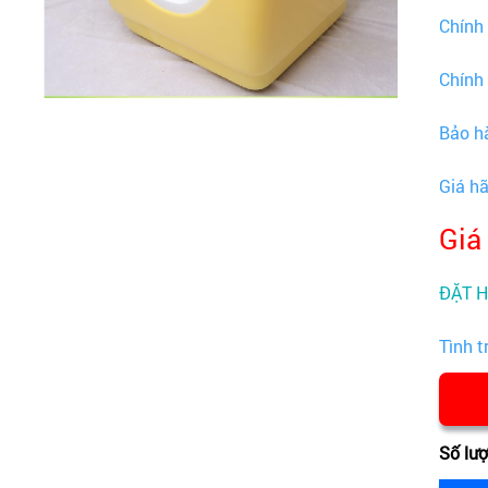
Chính
Chính
Bảo h
Giá h
Giá
ĐẶT 
Tình t
Số lư