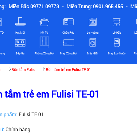
ng:
Miền Bắc 09771 09773
-
Miền Trung: 0901.965.455
-
Mi
 Từ
Hút Mùi
Nồi Từ
Chậu Rửa
Lò Nướng
Lò Hấp
L
Đứng
Bếp Ga
Phòng Xông Hơi
Máy Xông Hơi
Máy Giặt
Máy Lọc Nước
Ph
m
Bồn tắm Fulisi
Bồn tắm trẻ em Fulisi TE-01
 tắm trẻ em Fulisi TE-01
n phẩm:
Fulisi TE-01
xứ:
Chính hãng