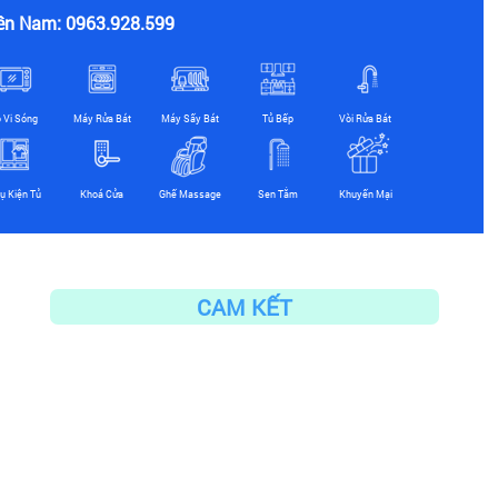
ền Nam: 0963.928.599
ò Vi Sóng
Máy Rửa Bát
Máy Sấy Bát
Tủ Bếp
Vòi Rửa Bát
ụ Kiện Tủ
Khoá Cửa
Ghế Massage
Sen Tắm
Khuyến Mại
CAM KẾT