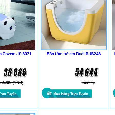
m Govern JS 8021
Bồn tắm trẻ em Rudi RUB248
50,000 (VNĐ)
Liên hệ