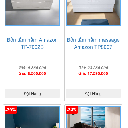
thể tham khảo và lựa chọn.
Ngoài ra, bạn có thể tham khảo thêm mẫu
bồn tắm
massage Brother BDM-15
với thiết kế độc đáo mới lạ.
Bồn tắm nằm Amazon
Bồn tắm nằm massage
TP-7002B
Amazon TP8067
Giá: 9.860.000
Giá: 23.280.000
Giá: 8.500.000
Giá: 17.595.000
Đặt Hàng
Đặt Hàng
-39%
-34%