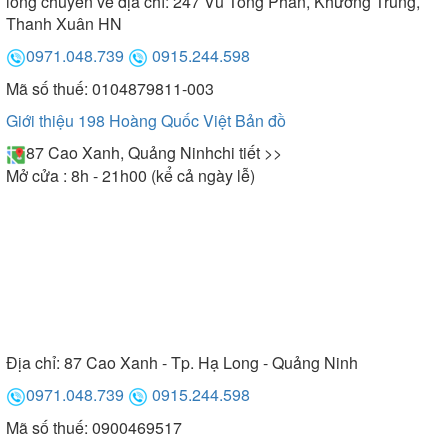
lòng chuyển về địa chỉ: 247 Vũ Tông Phan, Khương Trung,
Thanh Xuân HN
0971.048.739
0915.244.598
Mã số thuế: 0104879811-003
Giới thiệu 198 Hoàng Quốc Việt
Bản đồ
87 Cao Xanh, Quảng Ninh
chi tiết >>
Mở cửa : 8h - 21h00 (kể cả ngày lễ)
Địa chỉ:
87 Cao Xanh - Tp. Hạ Long - Quảng Ninh
0971.048.739
0915.244.598
Mã số thuế: 0900469517