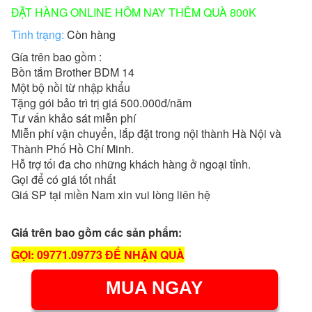
ĐẶT HÀNG ONLINE HÔM NAY THÊM QUÀ 800K
Tình trạng:
Còn hàng
Gía trên bao gồm :
Bồn tắm Brother BDM 14
Một bộ nồi từ nhập khẩu
Tặng gói bảo trì trị giá 500.000đ/năm
Tư vấn khảo sát miễn phí
Miễn phí vận chuyển, lắp đặt trong nội thành Hà Nội và
Thành Phố Hồ Chí Minh.
Hỗ trợ tối đa cho những khách hàng ở ngoại tỉnh.
Gọi để có giá tốt nhất
Giá SP tại miền Nam xin vui lòng liên hệ
Giá trên bao gồm các sản phẩm:
GỌI: 09771.09773 ĐỂ NHẬN QUÀ
MUA NGAY