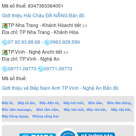
Mã số thuế: 8347363364001
Giới thiệu Hải Châu ĐÀ NẴNG
Bản đồ
TP Nha Trang - Khánh Hòa
chi tiết >>
Địa chỉ:
TP Nha Trang - Khánh Hòa
07.92.93.88.68
-
0963.928.599
TP.Vinh - Nghệ An
chi tiết >>
Địa chỉ:
TP.Vinh - Nghệ An
09771.09773
09771.09773
Mã số thuế:
Giới thiệu về Bếp Nam Anh TP.Vinh - Nghệ An
Bản đồ
,
,
,
,
,
,
Bếp từ
Bếp từ âm
Bếp điện từ
Máy hút mùi
Bồn tắm
Bồn tắm đứng
,
,
,
,
,
Bồn tắm massage
Bồn tắm nằm
Máy hút mùi
Máy rửa bát
Máy sấy bát
,
Bếp hồng ngoại
Phòng xông hơi