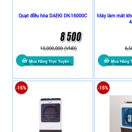
Quạt điều hòa DAEKI DK-16000C
Máy làm mát khô
4
10,000,000 (VNĐ)
6,5
-15%
-15%