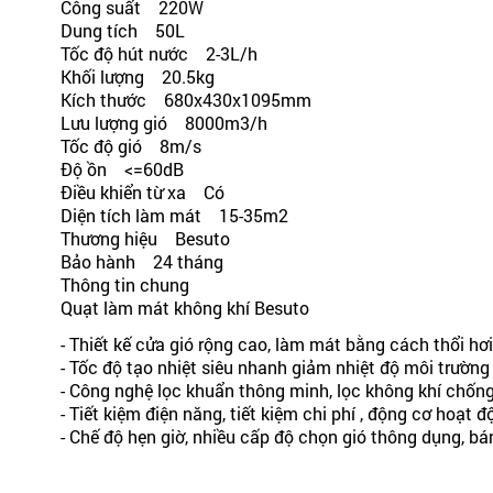
Công suất 220W
Dung tích 50L
Tốc độ hút nước 2-3L/h
Khối lượng 20.5kg
Kích thước 680x430x1095mm
Lưu lượng gió 8000m3/h
Tốc độ gió 8m/s
Độ ồn <=60dB
Điều khiển từ xa Có
Diện tích làm mát 15-35m2
Thương hiệu Besuto
Bảo hành 24 tháng
Thông tin chung
Quạt làm mát không khí Besuto
- Thiết kế cửa gió rộng cao, làm mát bằng cách thổi hơ
- Tốc độ tạo nhiệt siêu nhanh giảm nhiệt độ môi trườn
- Công nghệ lọc khuẩn thông minh, lọc không khí chống
- Tiết kiệm điện năng, tiết kiệm chi phí , động cơ hoạt đ
- Chế độ hẹn giờ, nhiều cấp độ chọn gió thông dụng, bá