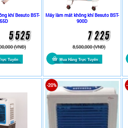
ng khí Besuto BST-
Máy làm mát không khí Besuto BST-
55D
900D
00,000 (VNĐ)
8,500,000 (VNĐ)
-20%