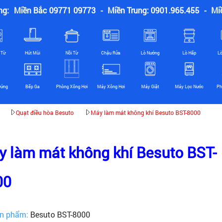
ng:
Miền Bắc 09771 09773
-
Miền Trung: 0901.965.455
-
Mi
 Từ
Hút Mùi
Nồi Từ
Chậu Rửa
Lò Nướng
Lò Hấp
L
Đứng
Bếp Ga
Phòng Xông Hơi
Máy Xông Hơi
Máy Giặt
Máy Lọc Nước
Ph
Quạt điều hòa Besuto
Máy làm mát không khí Besuto BST-8000
 làm mát không khí Besuto BST-
00
n phẩm:
Besuto BST-8000