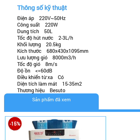
Thông số kỹ thuật
Điện áp 220V~50Hz
Công suất 220W
Dung tích 50L
Tốc độ hút nước 2-3L/h
Khối lượng 20.5kg
Kích thước 680x430x1095mm
Lưu lượng gió 8000m3/h
Tốc độ gió 8m/s
Độ ồn <=60dB
Điều khiển từ xa Có
Diện tích làm mát 15-35m2
Thương hiệu Besuto
Sản phẩm đã xem
-15%