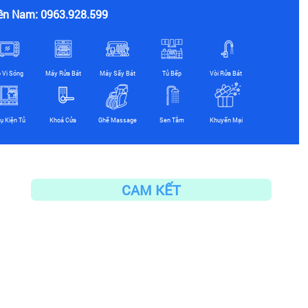
ền Nam: 0963.928.599
ò Vi Sóng
Máy Rửa Bát
Máy Sấy Bát
Tủ Bếp
Vòi Rửa Bát
ụ Kiện Tủ
Khoá Cửa
Ghế Massage
Sen Tắm
Khuyến Mại
CAM KẾT