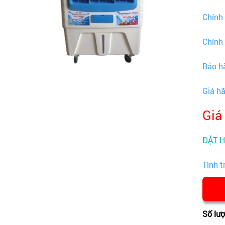
Chính
Chính
Bảo h
Giá h
Giá
ĐẶT 
Tình t
Số lư