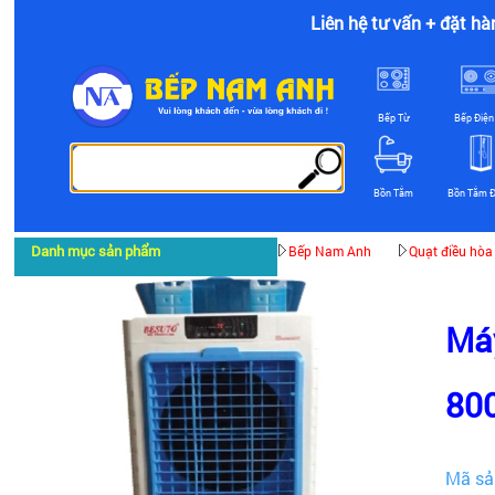
Liên hệ tư vấn + đặt hà
Bếp Từ
Bếp Điện
Bồn Tắm
Bồn Tắm 
Danh mục sản phẩm
Bếp Nam Anh
Quạt điều hòa
Máy
80
Mã sả