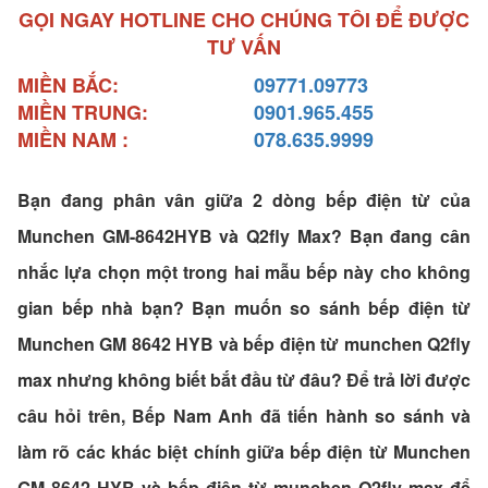
GỌI NGAY HOTLINE CHO CHÚNG TÔI ĐỂ ĐƯỢC
TƯ VẤN
MIỀN BẮC:
09771.09773
MIỀN TRUNG:
0901.965.455
MIỀN NAM :
078.635.9999
Bạn đang phân vân giữa 2 dòng bếp điện từ của
Munchen GM-8642HYB và Q2fly Max? Bạn đang cân
nhắc lựa chọn một trong hai mẫu bếp này cho không
gian bếp nhà bạn? Bạn muốn so sánh bếp điện từ
Munchen GM 8642 HYB và bếp điện từ munchen Q2fly
max nhưng không biết bắt đầu từ đâu? Để trả lời được
câu hỏi trên, Bếp Nam Anh đã tiến hành so sánh và
làm rõ các khác biệt chính giữa bếp điện từ Munchen
GM 8642 HYB và bếp điện từ munchen Q2fly max để