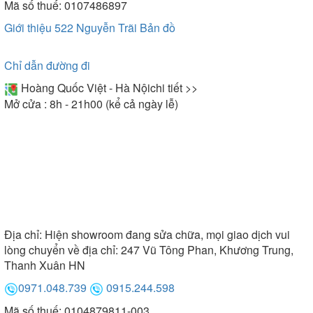
Mã số thuế: 0107486897
Giới thiệu 522 Nguyễn Trãi
Bản đồ
Chỉ dẫn đường đi
Hoàng Quốc Việt - Hà Nội
chi tiết >>
Mở cửa : 8h - 21h00 (kể cả ngày lễ)
Địa chỉ:
Hiện showroom đang sửa chữa, mọi giao dịch vui
lòng chuyển về địa chỉ: 247 Vũ Tông Phan, Khương Trung,
Thanh Xuân HN
0971.048.739
0915.244.598
Mã số thuế: 0104879811-003