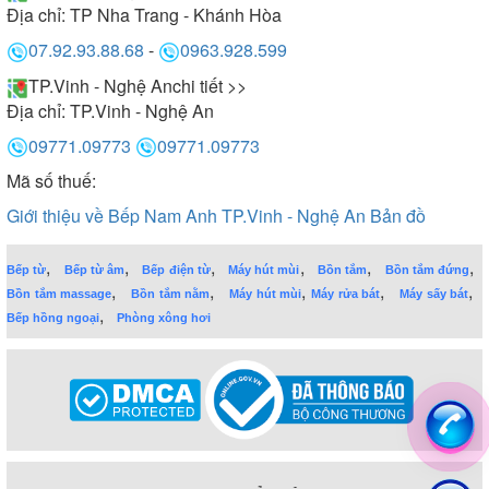
Địa chỉ:
TP Nha Trang - Khánh Hòa
07.92.93.88.68
-
0963.928.599
TP.Vinh - Nghệ An
chi tiết >>
Địa chỉ:
TP.Vinh - Nghệ An
09771.09773
09771.09773
Mã số thuế:
Giới thiệu về Bếp Nam Anh TP.Vinh - Nghệ An
Bản đồ
,
,
,
,
,
,
Bếp từ
Bếp từ âm
Bếp điện từ
Máy hút mùi
Bồn tắm
Bồn tắm đứng
,
,
,
,
,
Bồn tắm massage
Bồn tắm nằm
Máy hút mùi
Máy rửa bát
Máy sấy bát
,
Bếp hồng ngoại
Phòng xông hơi