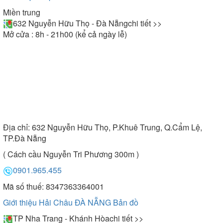
Miền trung
632 Nguyễn Hữu Thọ - Đà Nẵng
chi tiết >>
Mở cửa : 8h - 21h00 (kể cả ngày lễ)
Địa chỉ:
632 Nguyễn Hữu Thọ, P.Khuê Trung, Q.Cẩm Lệ,
TP.Đà Nẵng
( Cách cầu Nguyễn Tri Phương 300m )
0901.965.455
Mã số thuế: 8347363364001
Giới thiệu Hải Châu ĐÀ NẴNG
Bản đồ
TP Nha Trang - Khánh Hòa
chi tiết >>