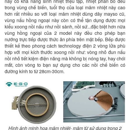
này có khả năng sinh nhiệt triệu tập, nhiệt phân bố đều
trong vùng chế biến, tuổi thọ của loại mâm nhiệt này cao
hơn rất nhiều so với loại mâm nhiệt dùng dây mayso cũ,
vùng nấu hồng ngoại này còn có thể tận dụng được mọi
kiểu xoong nồi nấu như nồi sành, nồi sứ...đặc biệt hơn nữa
vùng hồng ngoại của 2 model này đều cho phép bạn
nướng trực tiếp được thức ăn phía trên mặt bếp. Bếp được
thiết kế theo phong cách technology điện 2 vòng lửa phù
hợp với mọi kích thước xoong nồi như: vòng nhỏ đun nấu
nồi nhỏ tiết kiệm điện năng mà không bị nóng tay, hay chói
mắt, còn vòng to bạn sự dụng cho các nồi chế biến có
đường kính to từ 28cm-30cm.
Hình ảnh minh họa mâm nhiệt- mâm từ sử dụng trong 2