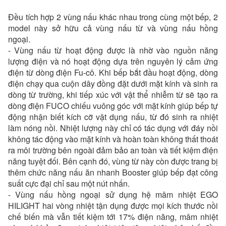
Đều tích hợp 2 vùng nấu khác nhau trong cùng một bếp, 2
model này sở hữu cả vùng nấu từ và vùng nấu hồng
ngoại.
- Vùng nấu từ hoạt động được là nhờ vào nguồn năng
lượng điện và nó hoạt động dựa trên nguyên lý cảm ứng
điện từ dòng điện Fu-cô. Khi bếp bắt đầu hoạt động, dòng
điện chạy qua cuộn dây đồng đặt dưới mặt kính và sinh ra
dòng từ trường, khi tiếp xúc với vật thể nhiễm từ sẽ tạo ra
dòng điện FUCO chiếu vuông góc với mặt kính giúp bếp tự
động nhận biết kích cỡ vật dụng nấu, từ đó sinh ra nhiệt
làm nóng nồi. Nhiệt lượng này chỉ có tác dụng với đáy nồi
không tác động vào mặt kính và hoàn toàn không thất thoát
ra môi trường bên ngoài đảm bảo an toàn và tiết kiệm điện
năng tuyệt đối. Bên cạnh đó, vùng từ này còn được trang bị
thêm chức năng nấu ăn nhanh Booster giúp bếp đạt công
suất cực đại chỉ sau một nút nhấn.
- Vùng nấu hồng ngoại sử dụng hệ mâm nhiệt EGO
HILIGHT hai vòng nhiệt tận dụng được mọi kích thước nồi
chế biến mà vẫn tiết kiệm tới 17% điện năng, mâm nhiệt