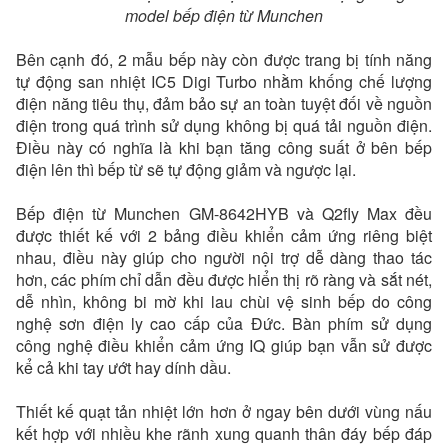
model bếp điện từ Munchen
Bên cạnh đó, 2 mẫu bếp này còn được trang bị tính năng
tự động san nhiệt IC5 Digi Turbo nhằm khống chế lượng
điện năng tiêu thụ, đảm bảo sự an toàn tuyệt đối về nguồn
điện trong quá trình sử dụng không bị quá tải nguồn điện.
Điều này có nghĩa là khi bạn tăng công suất ở bên bếp
điện lên thì bếp từ sẽ tự động giảm và ngược lại.
Bếp điện từ Munchen GM-8642HYB và Q2fly Max đều
được thiết kế với 2 bảng điều khiển cảm ứng riêng biệt
nhau, điều này giúp cho người nội trợ dễ dàng thao tác
hơn, các phím chỉ dẫn đều được hiển thị rõ ràng và sắt nét,
dễ nhìn, không bi mờ khi lau chùi vệ sinh bếp do công
nghệ sơn điện ly cao cấp của Đức. Bàn phím sử dụng
công nghệ điều khiển cảm ứng IQ giúp bạn vẫn sử được
kể cả khi tay ướt hay dính dầu.
Thiết kế quạt tản nhiệt lớn hơn ở ngay bên dưới vùng nấu
kết hợp với nhiều khe rãnh xung quanh thân đáy bếp đáp