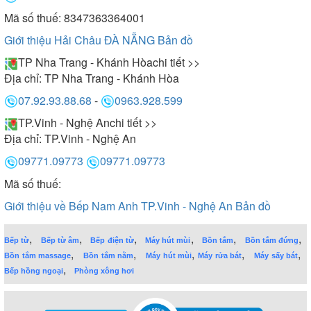
Mã số thuế: 8347363364001
Giới thiệu Hải Châu ĐÀ NẴNG
Bản đồ
TP Nha Trang - Khánh Hòa
chi tiết >>
Địa chỉ:
TP Nha Trang - Khánh Hòa
07.92.93.88.68
-
0963.928.599
TP.Vinh - Nghệ An
chi tiết >>
Địa chỉ:
TP.Vinh - Nghệ An
09771.09773
09771.09773
Mã số thuế:
Giới thiệu về Bếp Nam Anh TP.Vinh - Nghệ An
Bản đồ
,
,
,
,
,
,
Bếp từ
Bếp từ âm
Bếp điện từ
Máy hút mùi
Bồn tắm
Bồn tắm đứng
,
,
,
,
,
Bồn tắm massage
Bồn tắm nằm
Máy hút mùi
Máy rửa bát
Máy sấy bát
,
Bếp hồng ngoại
Phòng xông hơi