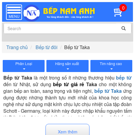
0
TOGGLE
NAVIGATION
MENU
Trang chủ
Bếp từ đôi
Bếp từ Taka
Phân Loại
Hãng sản xuất
Tìm nâng cao
Bếp từ Taka
là một trong số ít những thương hiệu
bếp từ
đến từ Nhật,
sử dụng
bếp từ giá rẻ
Taka
cho một không
gian bếp an toàn, sang trọng và tiện nghi,
bếp từ Taka
ứng
dụng được những thành tựu mới nhất của khoa học công
nghệ như sử dụng mặt kính chịu lực chịu nhiệt của tập đoàn
Schott - Germany, loại kính này được nhập khẩu nguyên tấm
từ Đức hiện được rất nhiều thương hiệu có phân phối bếp từ
sử dụng, bếp còn sử dụng hệ thống điều khiển cảm ứng
hồng ngoại với dải cảm ứng rộng giúp người dùng điều
Xem thêm