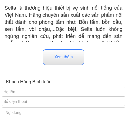
Selta là thương hiệu thiết bị vệ sinh nổi tiếng của
Việt Nam. Hãng chuyên sản xuất các sản phẩm nội
thất dành cho phòng tắm như: Bồn tắm, bồn cầu,
sen tắm, vòi chậu,...Đặc biệt, Selta luôn không
ngừng nghiên cứu, phát triển để mang đến sản
phẩm chất lượng với mức giá phù hợp với túi tiền
của đại đa số người tiêu dùng Việt. Hiện tại các mặt
hàng của Selta đã đã có mặt ở nhiều tỉnh thành trên
Xem thêm
khắp cả nước.
Khách Hàng Bình luận
Bồn tắm Selta được lắp đặt tại Việt Nam dựa theo
công nghệ sản xuất tiên tiến của Hàn Quốc. Nhờ
đó, dòng sản phẩm bồn tắm của hãng không chỉ
đáp ứng tiêu chí về thiết kế hiện đại, tính thẩm mỹ
cao mà còn đảm bảo chất lượng và độ an toàn cho
người sử dụng.