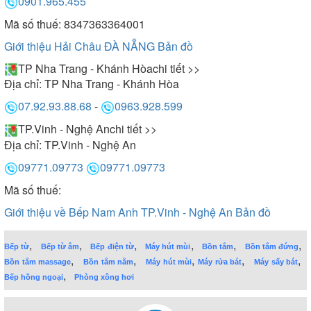
0901.965.455
Mã số thuế: 8347363364001
Giới thiệu Hải Châu ĐÀ NẴNG
Bản đồ
TP Nha Trang - Khánh Hòa
chi tiết >>
Địa chỉ:
TP Nha Trang - Khánh Hòa
07.92.93.88.68
-
0963.928.599
TP.Vinh - Nghệ An
chi tiết >>
Địa chỉ:
TP.Vinh - Nghệ An
09771.09773
09771.09773
Mã số thuế:
Giới thiệu về Bếp Nam Anh TP.Vinh - Nghệ An
Bản đồ
,
,
,
,
,
,
Bếp từ
Bếp từ âm
Bếp điện từ
Máy hút mùi
Bồn tắm
Bồn tắm đứng
,
,
,
,
,
Bồn tắm massage
Bồn tắm nằm
Máy hút mùi
Máy rửa bát
Máy sấy bát
,
Bếp hồng ngoại
Phòng xông hơi