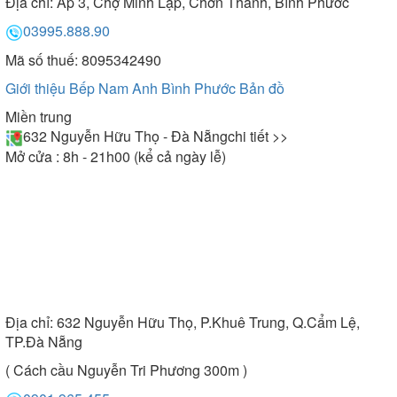
Địa chỉ:
Ấp 3, Chợ Minh Lập, Chơn Thành, Bình Phước
03995.888.90
Mã số thuế: 8095342490
Giới thiệu Bếp Nam Anh Bình Phước
Bản đồ
Miền trung
632 Nguyễn Hữu Thọ - Đà Nẵng
chi tiết >>
Mở cửa : 8h - 21h00 (kể cả ngày lễ)
Địa chỉ:
632 Nguyễn Hữu Thọ, P.Khuê Trung, Q.Cẩm Lệ,
TP.Đà Nẵng
( Cách cầu Nguyễn Tri Phương 300m )