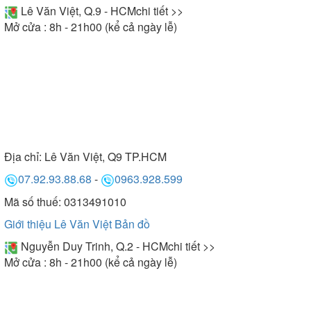
Lê Văn Việt, Q.9 - HCM
chi tiết >>
hệ ngay để có cơ hội sở hữu nhiều phần quà hấp
Mở cửa : 8h - 21h00 (kể cả ngày lễ)
dẫn.
Địa chỉ:
Lê Văn Việt, Q9 TP.HCM
07.92.93.88.68
-
0963.928.599
Mã số thuế: 0313491010
Giới thiệu Lê Văn Việt
Bản đồ
Nguyễn Duy Trinh, Q.2 - HCM
chi tiết >>
Mở cửa : 8h - 21h00 (kể cả ngày lễ)