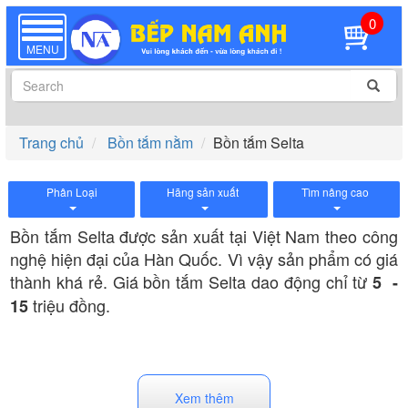
0
TOGGLE
NAVIGATION
MENU
Trang chủ
Bồn tắm nằm
Bồn tắm Selta
Phân Loại
Hãng sản xuất
Tìm nâng cao
Bồn tắm Selta được sản xuất tại Việt Nam theo công
nghệ hiện đại của Hàn Quốc. Vì vậy sản phẩm có giá
thành khá rẻ. Giá bồn tắm Selta dao động chỉ từ
5 -
triệu đồng.
15
Bồn tắm Selta bao gồm các kiểu dáng phổ biến như:
. Cùng với
Bồn tắm góc, bồn tắm hình chữ nhật
Xem thêm