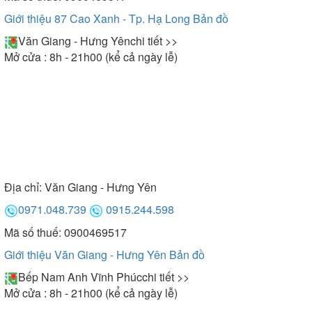
thì có thể tham khảo kích thước 1200x700x600
Giới thiệu 87 Cao Xanh - Tp. Hạ Long
Bản đồ
mm.
Văn Giang - Hưng Yên
chi tiết >>
Mở cửa : 8h - 21h00 (kể cả ngày lễ)
Địa chỉ:
Văn Giang - Hưng Yên
0971.048.739
0915.244.598
Mã số thuế: 0900469517
Giới thiệu Văn Giang - Hưng Yên
Bản đồ
Bếp Nam Anh Vĩnh Phúc
chi tiết >>
Mở cửa : 8h - 21h00 (kể cả ngày lễ)