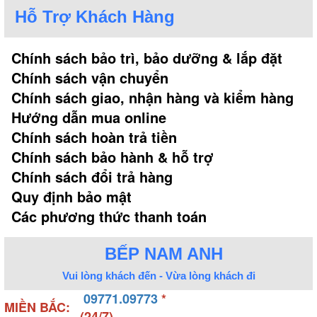
không bị hoen gỉ trong điều kiện môi trường ẩm ướt,
Hỗ Trợ Khách Hàng
đảm bảo độ bền cao trong thời gian dài.
Chính sách bảo trì, bảo dưỡng & lắp đặt
Thêm vào đó, mẫu bồn tắm massage của hãng còn
Chính sách vận chuyển
đi kèm hệ thống phụ kiện như sen, vòi cấp nước,
Chính sách giao, nhận hàng và kiểm hàng
nút điều chỉnh, các mắt sục massage hiện đại.
Hướng dẫn mua online
Chúng đều được cấu tạo từ inox siêu bền, đồng thời
Chính sách hoàn trả tiền
mạ crom sáng bóng, đem lại tính thẩm mỹ cao và
tuổi thọ lâu dài.
Chính sách bảo hành & hỗ trợ
Chính sách đổi trả hàng
Quy định bảo mật
Để sử dụng bồn tắm massage Selta, chúng ta cần
phải kết nối với nguồn điện. Nhiều khách hàng băn
Các phương thức thanh toán
khoăn liệu dùng bồn tắm massage có sợ bị điện giật
hay không? Câu trả lời chắc chắn là không. Bởi điện
BẾP NAM ANH
cấp vào máy bơm dưới bồn chỉ có tác dụng tạo
Vui lòng khách đến - Vừa lòng khách đi
dòng đẩy nước tuần hoàn nên không hề gây nguy
09771.09773
*
hiểm, đảm bảo an toàn tuyệt đối cho người dùng.
MIỀN BẮC:
(24/7)