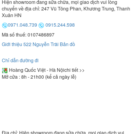
Hiện showroom đang sửa chữa, mọi giao dịch vui lòng
đáo, bồn tắm Selta còn có sự phong phú về kích
chuyển về địa chỉ: 247 Vũ Tông Phan, Khương Trung, Thanh
thước. Giúp bạn dễ dàng lựa chọn được model phù
Xuân HN
hợp với diện tích phòng tắm từ nhỏ hẹp đến rộng
0971.048.739
0915.244.598
rãi. Sản phẩm có kích thước phổ thông như sau:
Mã số thuế: 0107486897
-
: 900x1540x650 mm, 900x900x520
Bồn tắm góc
Giới thiệu 522 Nguyễn Trãi
Bản đồ
mm, 1200x1200x650 mm, 1250x1250x540 mm,
1430x1430x660 mm. Kích thước này thích hợp để
lắp đặt cho phòng tắm hạn chế. Bạn có thể tận
Chỉ dẫn đường đi
dụng góc của phòng tắm để không gian được tối ưu
Hoàng Quốc Việt - Hà Nội
chi tiết >>
tốt nhất.
Mở cửa : 8h - 21h00 (kể cả ngày lễ)
Địa chỉ:
Hiện showroom đang sửa chữa, mọi giao dịch vui