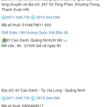
lòng chuyển về địa chỉ: 247 Vũ Tông Phan, Khương Trung,
Thanh Xuân HN
0971.048.739
0915.244.598
Mã số thuế: 0104879811-003
Giới thiệu 198 Hoàng Quốc Việt
Bản đồ
87 Cao Xanh, Quảng Ninh
chi tiết >>
Mở cửa : 8h - 21h00 (kể cả ngày lễ)
Bồn tắm Selta kiểu dáng góc độc đáo, kích thước
nhỏ gọn
-
: 1200x700x600 mm,
Bồn tắm hình chữ nhật
1500x830x620 mm, 1500x700x600 mm,
1600x700x600 mm, 1700x700x600 mm,
Địa chỉ:
87 Cao Xanh - Tp. Hạ Long - Quảng Ninh
1700x800x620 mm. Bồn tắm Selta hình chữ nhật
0971.048.739
0915.244.598
thường lắp đặt cho phòng tắm vừa phải và lớn. Tuy
Mã số thuế: 0900469517
nhiên, nếu không gian tắm nhà bạn không đủ rộng