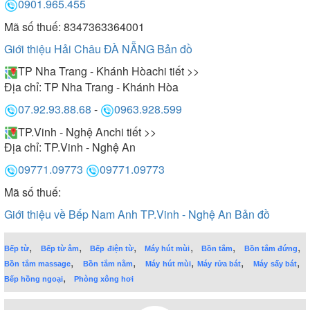
0901.965.455
Mã số thuế: 8347363364001
Giới thiệu Hải Châu ĐÀ NẴNG
Bản đồ
TP Nha Trang - Khánh Hòa
chi tiết >>
Địa chỉ:
TP Nha Trang - Khánh Hòa
07.92.93.88.68
-
0963.928.599
TP.Vinh - Nghệ An
chi tiết >>
Địa chỉ:
TP.Vinh - Nghệ An
09771.09773
09771.09773
Mã số thuế:
Giới thiệu về Bếp Nam Anh TP.Vinh - Nghệ An
Bản đồ
,
,
,
,
,
,
Bếp từ
Bếp từ âm
Bếp điện từ
Máy hút mùi
Bồn tắm
Bồn tắm đứng
,
,
,
,
,
Bồn tắm massage
Bồn tắm nằm
Máy hút mùi
Máy rửa bát
Máy sấy bát
,
Bếp hồng ngoại
Phòng xông hơi