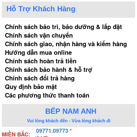
tắm góc, bồn tắm hình chữ nhật.
Hỗ Trợ Khách Hàng
Chính sách bảo trì, bảo dưỡng & lắp đặt
• Bồn tắm góc Brother
Chính sách vận chuyển
Chính sách giao, nhận hàng và kiểm hàng
Với kiểu dáng thiết kế hình tam giác sở hữu hai mặt
Hướng dẫn mua online
áp tường được đặt ở góc nhà tắm. Sử dụng bồn tắm
Chính sách hoàn trả tiền
này giúp tận dụng góc hạn chế của phòng tắm để
Chính sách bảo hành & hỗ trợ
tạo sự thoáng đãng hơn cho không gian. Đặc trưng
Chính sách đổi trả hàng
của loại bồn tắm này là có kích thước nhỏ gọn và
phù hợp với không gian phòng tắm nhỏ.
Quy định bảo mật
Các phương thức thanh toán
BẾP NAM ANH
Vui lòng khách đến - Vừa lòng khách đi
09771.09773
*
MIỀN BẮC: