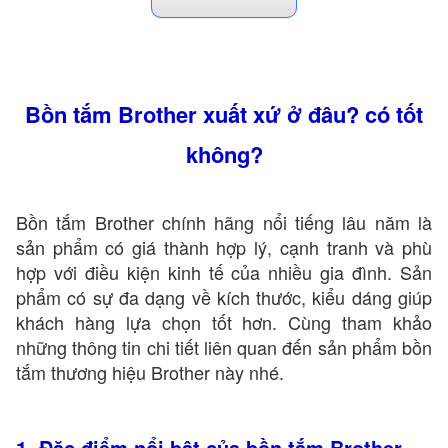
Các loại bồn tắm xây và các bồn tắm ngâm không
: có giá dao động từ 4 đến 8 triệu: bồn
massage
không có chức năng massage, không có hệ thống
sen vòi cấp nước nên giá thành rẻ
Bồn tắm Brother xuất xứ ở đâu? có tốt
không?
có giá dao động từ 15 đến
Các loại bồn massage:
30 triệu đồng. Ưu điểm bồn có đầy đủ sen vòi cấp
Bồn tắm Brother chính hãng nổi tiếng lâu năm là
nước, hệ thống sục massage, bạn có thể vừa ngâm
sản phẩm có giá thành hợp lý, cạnh tranh và phù
vừa massage.
hợp với điều kiện kinh tế của nhiều gia đình. Sản
phẩm có sự đa dạng về kích thước, kiểu dáng giúp
Bếp Nam Anh giới thiệu một vài mẫu bồn tắm Brother
khách hàng lựa chọn tốt hơn. Cùng tham khảo
hiện được nhiều khách hàng lựa chọn như :
Bồn
những thông tin chi tiết liên quan đến sản phẩm bồn
hay
Tắm Brother BY 8014
Bồn tắm Massage
tắm thương hiệu Brother này nhé.
,
Brother BY-8008
Bồn Tắm Massage Brother BY-
…
8015
1. Đặc điểm nổi bật của bồn tắm Brother