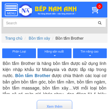
0
TOGGLE
NAVIGATION
MENU
Trang chủ
Bồn tắm xây
Bồn tắm Brother
Phân Loại
Hãng sản xuất
Tìm nâng cao
Bồn tắm Brother là hãng bồn tắm được sử dụng linh
kiện nhập khẩu từ Malaysia và được lắp ráp trong
nước.
được chia thành các loại cơ
Bồn tắm Brother
bản gồm bồn tắm góc, bồn tắm nằm, bồn tắm ngâm,
bồn tắm massage, bồn tắm xây…Với mỗi loại bồn
tắm sẽ có mức giá khác nhau, dao động từ 4 triệu
đến 30 triệu. Trong đó:
Xem thêm