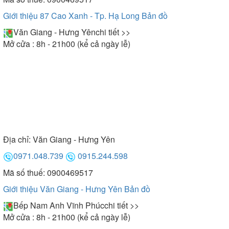
Giới thiệu 87 Cao Xanh - Tp. Hạ Long
Bản đồ
Chất liệu Acrylic chịu lực chịu nhiệt tốt
Văn Giang - Hưng Yên
chi tiết >>
Mở cửa : 8h - 21h00 (kể cả ngày lễ)
Hầu hết các mẫu bồn tắm của Brother đều được
làm từ chất liệu nhựa Acrylic trắng. Đây là chất liệu
chuyên dụng để sản xuất bồn tắm được hầu hết các
thương hiệu cao cấp lựa chọn. Đặc tính của sản
phẩm làm từ chất liệu Acrylic là bền đẹp, chắc chắn
và dễ vệ sinh. Vì vậy trong quá trình sử dụng luôn
đảm bảo an toàn vì phủ lớp chống trượt hạn chế
Địa chỉ:
Văn Giang - Hưng Yên
tình trạng té ngã khi sử dụng bồn.
0971.048.739
0915.244.598
Mã số thuế: 0900469517
Thiết kế bộ khung vỏ của bồn tắm Brother làm từ
chất liệu inox cao cấp. Vì vậy, mang đến khả năng
Giới thiệu Văn Giang - Hưng Yên
Bản đồ
chịu nhiệt và chịu lực cực tốt. Do đó, hạn chế tối đa
Bếp Nam Anh Vĩnh Phúc
chi tiết >>
tình trạng rạn nứt không đáng có khi sử dụng. Bên
Mở cửa : 8h - 21h00 (kể cả ngày lễ)
cạnh đó để tạo ra hiệu năng sử dụng tối ưu nhất