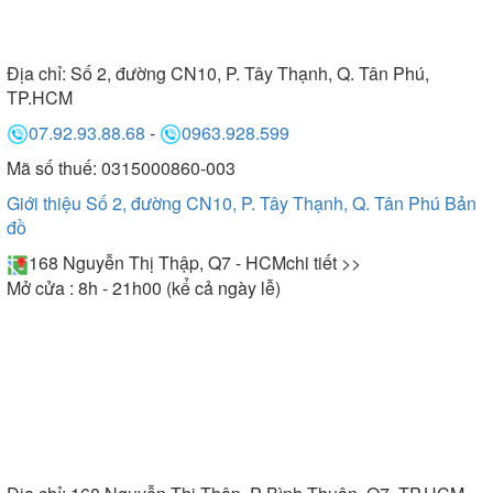
bền bỉ giúp người dùng hoàn toàn có thể yên tâm
khi sử dụng. Sử dụng bồn tắm giúp làm giảm căng
thẳng mệt mỏi hiệu quả kết hợp ngâm cùng lá thảo
Địa chỉ:
Số 2, đường CN10, P. Tây Thạnh, Q. Tân Phú,
dược để tạo sự thư thái hơn.
TP.HCM
07.92.93.88.68
-
0963.928.599
- Bồn tắm nằm massage Brother
Mã số thuế: 0315000860-003
Giới thiệu Số 2, đường CN10, P. Tây Thạnh, Q. Tân Phú
Bản
đồ
Cũng tương tự như thiết kế của bồn tắm ngâm thì
168 Nguyễn Thị Thập, Q7 - HCM
chi tiết >>
cũng sở hữu kiểu dáng
bồn tắm massage brother
Mở cửa : 8h - 21h00 (kể cả ngày lễ)
kích thước khác nhau. Ngoài ra, với hệ thống mắt
massage thông minh bố trí tại những vị trí quan
trọng. Từ đó mang đến những tác động mạnh mẽ
trên cơ thể giúp massage toàn bộ cơ quan.
Dưới đây là một số lợi ích mà bồn tắm massage
Brother mang lại: