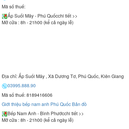
Mã số thuế:
Hiện nay trên thị trường có nhiều chất
- Chất liệu:
Ấp Suối Mây - Phú Quốc
chi tiết >>
liệu khác nhau như Acrylic, Acrylic ngọc trai, Galaxy
Mở cửa : 8h - 21h00 (kể cả ngày lễ)
ngọc trai, Composite, Crystal,....Tùy vào điều kiện
kinh tế và thẩm mỹ mà lựa chọn chất liệu bồn tắm
cho phù hợp. Tuy nhiên, chất liệu tốt nhất, dễ vệ
sinh, chống trơn trượt hiện nay phải kể đến là chất
liệu Acrylic thường, Acrylic ngọc trai, Galaxy ngọc
trai.
Địa chỉ:
Ấp Suối Mây , Xã Dương Tơ, Phú Quốc, Kiên Giang
Thường bồn tắm ngâm có
- Khả năng tài chính:
03995.888.90
giá thành rẻ hơn so với bồn tắm massage và bồn
tắm nhập khẩu giá thường có giá thành cao hơn so
Mã số thuế: 8189416606
với bồn tắm sản xuất trong nước. Bồn tắm làm từ
Giới thiệu bếp nam anh Phú Quốc
Bản đồ
chất liệu composite thường có giá thành rẻ hơn so
Bếp Nam Anh - Bình Phước
chi tiết >>
với những loại bồn tắm làm từ chất liệu Acrylic,
Mở cửa : 8h - 21h00 (kể cả ngày lễ)
Acrylic ngọc trai hay Galaxy ngọc trai cao cấp…