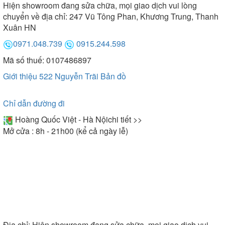
Hiện showroom đang sửa chữa, mọi giao dịch vui lòng
chính là lựa chọn phù hợp. Mang kiểu dáng hình
chuyển về địa chỉ: 247 Vũ Tông Phan, Khương Trung, Thanh
chữ nhật có chiều dài 1500-1800mm giúp người
Xuân HN
dùng thỏa sức thả lỏng cơ thể. Do đó, đây cũng là
0971.048.739
0915.244.598
một mẫu
được nhiều gia đình sử dụng
bồn tắm
hiện nay.
Mã số thuế: 0107486897
Giới thiệu 522 Nguyễn Trãi
Bản đồ
Nhiều kích thước to nhỏ khác nhau
Chỉ dẫn đường đi
Hoàng Quốc Việt - Hà Nội
chi tiết >>
Bồn tắm cao cấp Brother sở hữu nhiều kích thước
Mở cửa : 8h - 21h00 (kể cả ngày lễ)
khác nhau chính vì vậy phù hợp với kích thước
phòng tắm của nhiều gia đình. Trung bình bồn tắm
Brother sẽ có kích thước từ 1m2 đến 1m8. Cụ thể
có các kích thước thông dụng như sau: 1200 x 1200
x 700 mm, 1300 x 1300 x 650 mm, 1400 x 1400 x
660 mm, 1500 x 750 x 550mm, 1600 x 850 x 700,
mm, 1680 x 870 x 560 mm, 1700x750x550 mm,
Địa chỉ:
Hiện showroom đang sửa chữa, mọi giao dịch vui