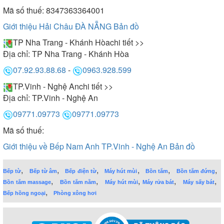
Mã số thuế: 8347363364001
Giới thiệu Hải Châu ĐÀ NẴNG
Bản đồ
TP Nha Trang - Khánh Hòa
chi tiết >>
Địa chỉ:
TP Nha Trang - Khánh Hòa
07.92.93.88.68
-
0963.928.599
TP.Vinh - Nghệ An
chi tiết >>
Địa chỉ:
TP.Vinh - Nghệ An
09771.09773
09771.09773
Mã số thuế:
Giới thiệu về Bếp Nam Anh TP.Vinh - Nghệ An
Bản đồ
,
,
,
,
,
,
Bếp từ
Bếp từ âm
Bếp điện từ
Máy hút mùi
Bồn tắm
Bồn tắm đứng
,
,
,
,
,
Bồn tắm massage
Bồn tắm nằm
Máy hút mùi
Máy rửa bát
Máy sấy bát
,
Bếp hồng ngoại
Phòng xông hơi