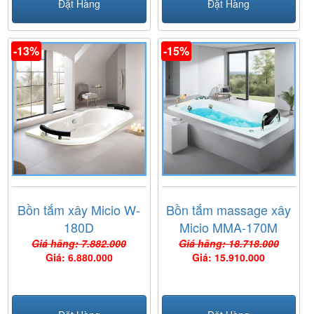
Đặt Hàng
Đặt Hàng
-13%
-15%
Bồn tắm xây Micio W-
Bồn tắm massage xây
180D
Micio MMA-170M
Giá hãng: 7.882.000
Giá hãng: 18.718.000
Giá: 6.880.000
Giá: 15.910.000