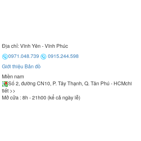
mỹ còn đảm bảo tuổi thọ lâu dài khi sử dụng. Ngoài
ra, bồn tắm chính hãng này còn được trang bị cảm
biến chống giật, chống rò rỉ điện nên an toàn tuyệt
đối cho người dùng.
Địa chỉ:
Vĩnh Yên - Vĩnh Phúc
0971.048.739
0915.244.598
Giới thiệu
Bản đồ
Miền nam
Số 2, đường CN10, P. Tây Thạnh, Q. Tân Phú - HCM
chi
tiết >>
Mở cửa : 8h - 21h00 (kể cả ngày lễ)