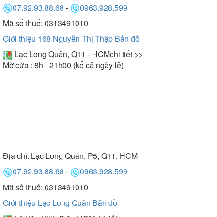
07.92.93.88.68
-
0963.928.599
ích điển hình khi sử dụng bồn tắm Micio bao gồm:
Giảm stress, tái tạo năng lượng tích cực, hỗ trợ
Mã số thuế: 0313491010
giảm đau nhức cơ thể, kích thích lưu thông tuần
Giới thiệu 168 Nguyễn Thị Thập
Bản đồ
hoàn máu. Đồng thời giúp tẩy tế bào chết nhẹ
Lạc Long Quân, Q11 - HCM
chi tiết >>
nhàng, trả lại cho bạn làn da sạch sẽ, mịn màng và
Mở cửa : 8h - 21h00 (kể cả ngày lễ)
tươi trẻ.
Bên cạnh đó, một số model
bồn tắm sục massage
còn tích hợp hệ thống đèn Led lung linh, tạo nên
không gian tắm sinh động và đầy cảm hứng cho
người sử dụng. Như vậy, sở hữu bồn tắm Micio
chính là cách để bạn thư giãn ngay tại nhà mà
Địa chỉ:
Lạc Long Quân, P5, Q11, HCM
không phải mất thời gian, tiền bạc để ghé các trung
07.92.93.88.68
-
0963.928.599
tâm spa, thẩm mỹ đắt đỏ nữa.
Mã số thuế: 0313491010
Giới thiệu Lạc Long Quân
Bản đồ