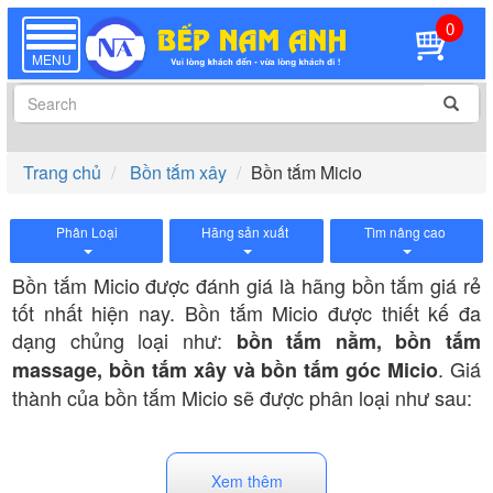
0
TOGGLE
NAVIGATION
MENU
Trang chủ
Bồn tắm xây
Bồn tắm Micio
Phân Loại
Hãng sản xuất
Tìm nâng cao
Bồn tắm Micio được đánh giá là hãng bồn tắm giá rẻ
tốt nhất hiện nay. Bồn tắm Micio được thiết kế đa
dạng chủng loại như:
bồn tắm nằm, bồn tắm
. Giá
massage, bồn tắm xây và bồn tắm góc Micio
thành của bồn tắm Micio sẽ được phân loại như sau:
: Thuộc dòng bồn tắm ngâm
1. Giá từ 4 - 10 triệu
Xem thêm