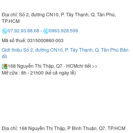
Địa chỉ:
Số 2, đường CN10, P. Tây Thạnh, Q. Tân Phú,
TP.HCM
Bồn tắm Micio làm từ chất liệu cao cấp, đem đến độ
07.92.93.88.68
-
0963.928.599
bền cao
Mã số thuế: 0315000860-003
Giới thiệu Số 2, đường CN10, P. Tây Thạnh, Q. Tân Phú
Bản
Đem lại nhiều lợi ích to lớn cho sức khỏe, làn da
đồ
168 Nguyễn Thị Thập, Q7 - HCM
chi tiết >>
Ngoài những ưu điểm nổi bật trên, Micio còn mang
Mở cửa : 8h - 21h00 (kể cả ngày lễ)
tới nhiều công dụng tốt trong việc nâng cao sức
khỏe và cải thiện làn da.
Nổi bật nhất là ở bồn tắm massage Micio. Bởi ngoài
dùng để tắm ngâm, sản phẩm này còn trang bị
thêm các đầu sục lớn nhỏ được bố trí đồng đều
khắp các vị trí trong lòng bồn. Giúp massage nhẹ
nhàng toàn thân, tác động trực tiếp lên từng thớ cơ
Địa chỉ:
168 Nguyễn Thị Thập, P Bình Thuận, Q7, TP.HCM
khiến cho bạn cảm thấy dễ chịu, thư thái. Những lợi