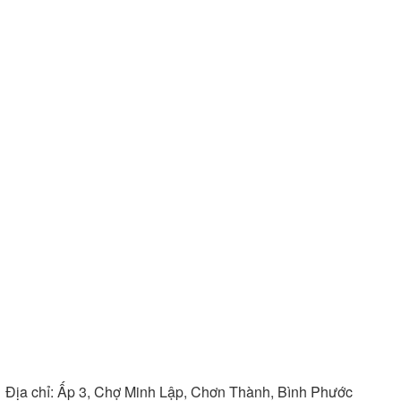
tại Bếp Nam Anh: Mua hàng giá chiết khấu cao,
miễn phí vận chuyển khu vực nội thành, hỗ trợ tối
đa chi phí lắp đặt toàn quốc.
Địa chỉ:
Ấp 3, Chợ Minh Lập, Chơn Thành, Bình Phước