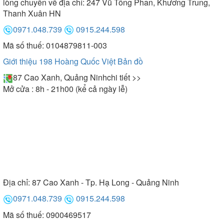
lòng chuyển về địa chỉ: 247 Vũ Tông Phan, Khương Trung,
Thanh Xuân HN
0971.048.739
0915.244.598
Mã số thuế: 0104879811-003
Bồn tắm góc Micio có kích thước nhỏ gọn
Giới thiệu 198 Hoàng Quốc Việt
Bản đồ
87 Cao Xanh, Quảng Ninh
chi tiết >>
- Bồn tắm đôi: Là mẫu bồn tắm lớn, thoải mái cho
Mở cửa : 8h - 21h00 (kể cả ngày lễ)
hai người sử dụng cùng lúc. Tham khảo một số kích
thước sau đây: 2000x1460x650 mm,
2000x1430x650 mm
Đạt tiêu chuẩn chất lượng và an toàn cao
Địa chỉ:
87 Cao Xanh - Tp. Hạ Long - Quảng Ninh
Nhờ ứng dụng hoàn toàn từ các chất liệu cao cấp,
bồn tắm Micio được giới chuyên gia đánh giá đạt
0971.048.739
0915.244.598
100% tiêu chuẩn chất lượng và độ an toàn.
Mã số thuế: 0900469517