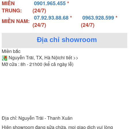
MIỀN
0901.965.455
*
TRUNG:
(24/7)
07.92.93.88.68
*
0963.928.599
*
MIỀN NAM:
(24/7)
(24/7)
Địa chỉ showroom
Miền bắc
Nguyễn Trãi, TX, Hà Nội
chi tiết >>
Mở cửa : 8h - 21h00 (kể cả ngày lễ)
Hình ảnh thực tế bồn tắm Micio hình chữ nhật
- Bồn tắm hình bán nguyệt (
): Thiết kế
bồn tắm góc
độc đáo với hai mặt giáp tường, bồn tắm góc tận
dụng những góc chết của phòng tắm, giúp tiết kiệm
Địa chỉ:
Nguyễn Trãi - Thanh Xuân
diện tích hiệu quả. Mẫu bồn này thích hợp nhất với
Hiện showroom đang sửa chữa, mọi giao dịch vui lòng