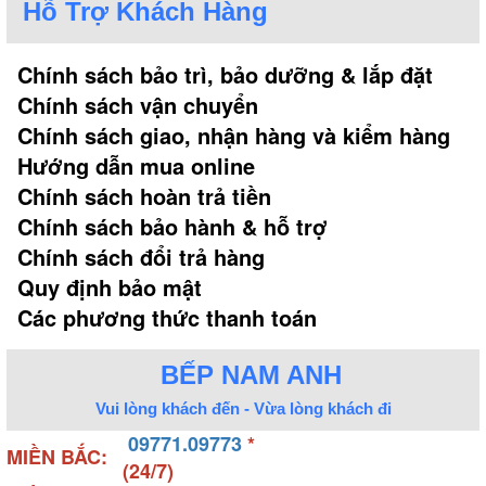
Hỗ Trợ Khách Hàng
cho đến bồn tắm đôi, phù hợp với hầu hết mọi nhu
cầu sử dụng của người dùng.
Chính sách bảo trì, bảo dưỡng & lắp đặt
- Bồn tắm hình chữ nhật là sản phẩm khá phổ biến
Chính sách vận chuyển
tại các hộ gia đình, khách sạn. Nó thường được lắp
Chính sách giao, nhận hàng và kiểm hàng
đặt cho không gian phòng tắm vừa phải đến rộng
Hướng dẫn mua online
lớn. Nổi bật với các kích thước đa dạng như:
Chính sách hoàn trả tiền
1500x750x450 mm, 1500x750x600 mm,
Chính sách bảo hành & hỗ trợ
1615x780x780 mm, 1600x800x600 mm,
Chính sách đổi trả hàng
1600x800x450 mm, 1700x750x600 mm,
Quy định bảo mật
1700x800x600 mm, 1800x850x600 mm.
Các phương thức thanh toán
BẾP NAM ANH
Vui lòng khách đến - Vừa lòng khách đi
09771.09773
*
MIỀN BẮC:
(24/7)