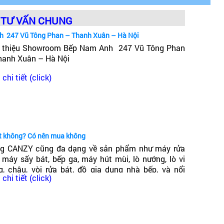
TƯ VẤN CHUNG
h 247 Vũ Tông Phan – Thanh Xuân – Hà Nội
i thiệu Showroom Bếp Nam Anh 247 Vũ Tông Phan
hanh Xuân – Hà Nội
chi tiết (click)
ốt không? Có nên mua không
g CANZY cũng đa dạng về sản phẩm như máy rửa
, máy sấy bát, bếp ga, máy hút mùi, lò nướng, lò vi
g, chậu, vòi rửa bát, đồ gia dụng nhà bếp, và nổi
chi tiết (click)
ng trong đó có dòng bếp từ Canzy. Vậy Bếp từ Canzy
 nước nào? Có tốt không?
thông tin chi tiết từ hướng dẫn của nhà sản xuất kèm