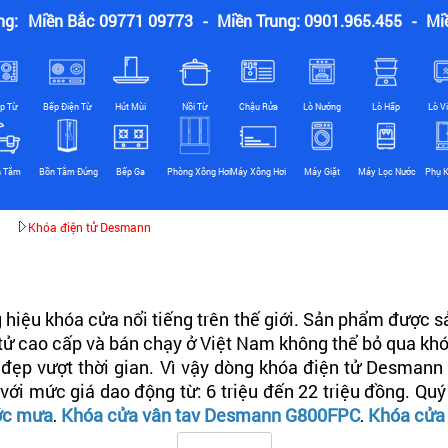
ng:
Miền Bắc 09771 09773
-
Miền Trung: 0901.965.455
-
Mi
p Từ
Bếp Điện Từ
Hút Mùi
Nồi Từ
Chậu Rửa
Lò Nướng
Lò Hấp
Lò V
n Tắm
Bồn Tắm Đứng
Bếp Ga
Phòng Xông Hơi
Máy Xông Hơi
Máy Giặt
Máy Lọc Nước
Phụ K
Khóa điện tử Desmann
hiệu khóa cửa nổi tiếng trên thế giới. Sản phẩm được s
n tử cao cấp và bán chạy ở Việt Nam không thể bỏ qua k
 đẹp vượt thời gian. Vì vậy dòng khóa điện tử Desmann
ới mức giá dao động từ: 6 triệu đến 22 triệu đồng. Qu
ớc mưa
,
Khóa cửa vân tay Desmann G800FPC
,
Khóa cửa