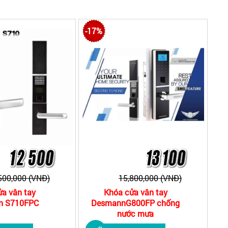
-17%
500,000 (VNĐ)
15,800,000 (VNĐ)
a vân tay
Khóa cửa vân tay
n S710FPC
DesmannG800FP chống
nước mưa