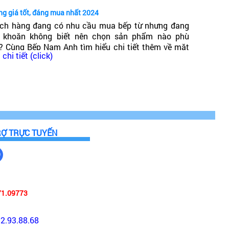
ng giá tốt, đáng mua nhất 2024
el mà tính năng sản phẩm cũng có sự khác biệt. Tuy
ch hàng đang có nhu cầu mua bếp từ nhưng đang
 khoăn không biết nên chọn sản phẩm nào phù
? Cùng Bếp Nam Anh tìm hiểu chi tiết thêm về mặt
i và kiểm tra lịch sử đóng mở khóa.
chi tiết (click)
g bếp từ giá phải chăng, chất lượng cao, đáng mua
t 2024!
RỢ TRỰC TUYẾN
71.09773
92.93.88.68