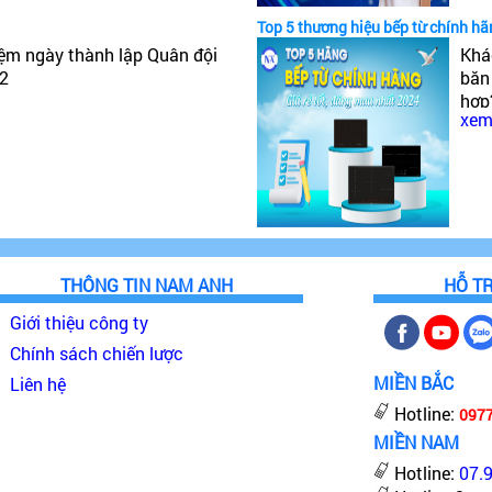
Top 5 thương hiệu bếp từ chính hã
ợc đánh giá cao về tính năng. Tùy thuộc vào từng mod
iệm ngày thành lập Quân đội
Khá
a nghiêm ngặt từ vật liệu đầu vào đến thành phẩm đầu ra.
22
băn
biệt với khả năng chống chịu ăn mòn cực hiệu quả.
hợp
 Cơ chế mở, bảo mật, hệ thống màn hình cho phép theo dõ
xem 
hàn
nhấ
THÔNG TIN NAM ANH
HỖ T
Giới thiệu công ty
Chính sách chiến lược
MIỀN BẮC
Liên hệ
Hotline:
097
MIỀN NAM
Hotline:
07.