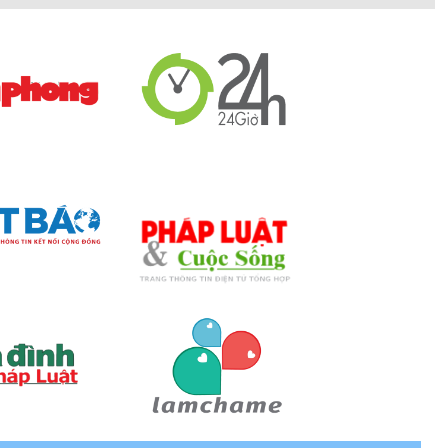
nn
g có thể dễ dàng tìm thấy những mẫu khóa theo phong
 phẩm.
hướng theo cổ điển. Điểm đặc biệt đến từ model khóa
ng gian sống. Tuy nhiên. khóa điện tử Desmann lại phát
ợp kim cao cấp có độ bền cao, chống han gỉ và chịu lực
 có thể sử dụng liên tục khoảng 100.000 lượt đóng mở.