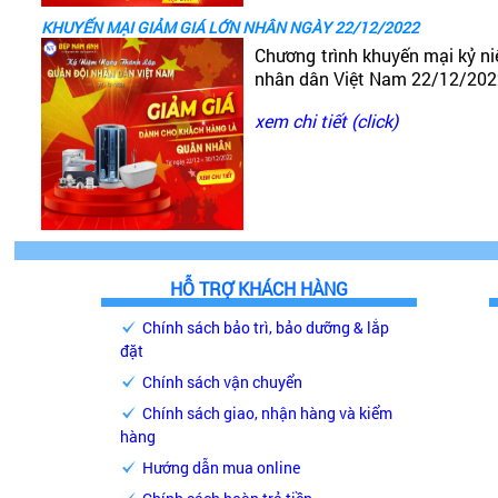
KHUYẾN MẠI GIẢM GIÁ LỚN NHÂN NGÀY 22/12/2022
- Các mẫu khóa cửa điện tử thương hiệu Desmann đư
Chương trình khuyến mại kỷ n
nhiên, tất cả sản phẩm đều trải qua quy trình kiểm tr
nhân dân Việt Nam 22/12/20
- Có thể sử dụng khóa trong điều kiện môi trường đặc 
- Ngoài ra, còn được trang bị các tính năng khác như:
xem chi tiết (click)
HỖ TRỢ KHÁCH HÀNG
Chính sách bảo trì, bảo dưỡng & lắp
đặt
Chính sách vận chuyển
Chính sách giao, nhận hàng và kiểm
hàng
Hướng dẫn mua online