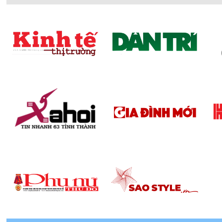
N
2. Thiết kế
- Các mẫu khóa điện tử Desmann được đánh giá cao b
cách hiện đại, đường nét cẩn thận. Các chi tiết làm k
- Trong khi đó những mẫu khóa cửa theo phong cách 
cửa thông minh theo phong cách cổ điển với họa tiết 
- Hiện tại nhà thiết kế thường hướng thiết kế khóa đi
triển thêm phân khúc khóa điện tử phong cách cổ điển
3. Chất liệu
- Khóa điện tử Desmann được làm từ những chất liệu ch
tốt.
- Kết hợp với đó là khả năng chống ăn mòn, chịu ảnh h