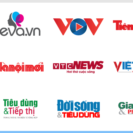
hững thông tin liên quan đến xuất xứ của khóa điện tử Desma
ởi thiết kế đa dạng theo nhiều phong cách. Khách hàn
hóa tối giản làm nổi bật thêm vẻ đẹp sang trọng của sản
tân cổ điển lại mang đến vẻ đẹp mềm mại với tông màu 
cầu kỳ, màu sắc ấn tượng.
ện tử theo phong cách hiện đại phù hợp với hầu hết khô
 phù hợp với thẩm mỹ của người Việt và người châu Á.
ọn lọc cẩn thận, kỹ lưỡng. Vật liệu chính là chất liệu h
ưởng từ môi trường và nhiệt độ bền ngoài tốt. Sản phẩm