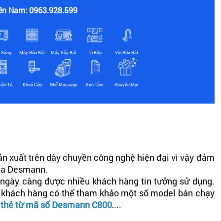
ền Nam: 0963.928.599
i Sóng
Máy Rửa Bát
Máy Sấy Bát
Tủ Bếp
Vòi Rửa Bát
iện Tủ
Khoá Cửa
Ghế Massage
Sen Tắm
Khuyến Mại
ản xuất trên dây chuyền công nghệ hiện đại vì vậy đảm
hóa Desmann.
 ngày càng được nhiều khách hàng tin tưởng sử dụng.
ý khách hàng có thể tham khảo một số model bán chạy
 thẻ từ mã số Desmann C800
,...