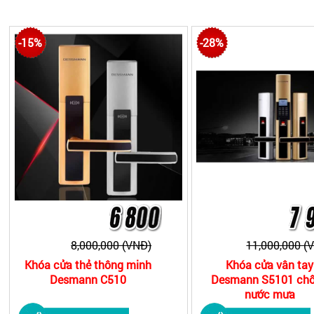
-15%
-28%
8,000,000 (VNĐ)
11,000,000 (
Khóa cửa thẻ thông minh
Khóa cửa vân tay
Desmann C510
Desmann S5101 ch
nước mưa