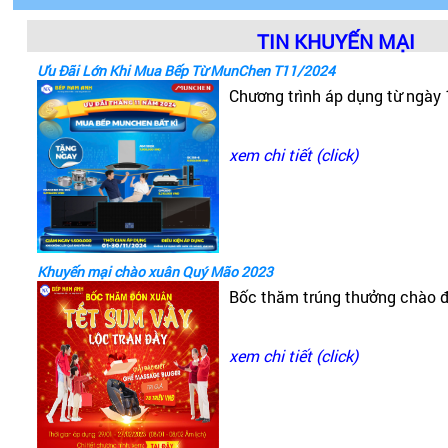
TIN KHUYẾN MẠI
Ưu Đãi Lớn Khi Mua Bếp Từ MunChen T11/2024
Chương trình áp dụng từ ngày
xem chi tiết (click)
Khuyến mại chào xuân Quý Mão 2023
Bốc thăm trúng thưởng chào 
4. Thao tác sử dụng đơn giản
xem chi tiết (click)
Khóa cửa điện tử Desmann được thiết kế với những th
theo mỗi sản phẩm. Về cơ bản thì cách sử dụng khá đơ
5. Tính năng