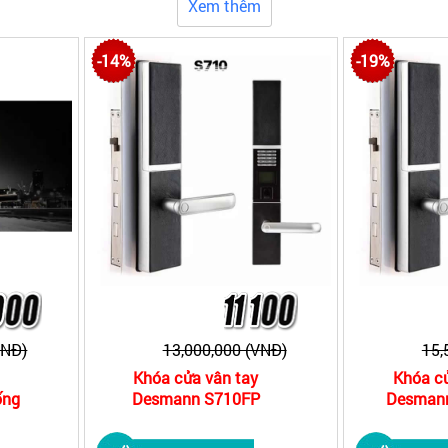
Xem thêm
-14%
-19%
VNĐ)
13,000,000 (VNĐ)
15,
Khóa cửa vân tay
Khóa cử
ống
Desmann S710FP
Desman