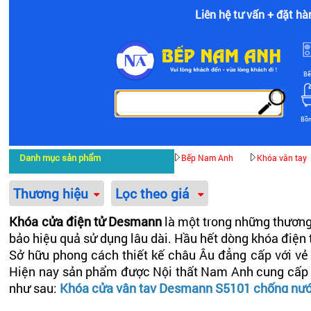
Liên hệ tư vấn + đặt hà
Bế
Bồ
Danh mục sản phẩm
Bếp Nam Anh
Khóa vân tay
Thương hiệu
Lọc theo giá
Khóa cửa điện tử Desmann
là một trong những thương 
bảo hiệu quả sử dụng lâu dài. Hầu hết dòng khóa điệ
Sở hữu phong cách thiết kế châu Âu đẳng cấp với vẻ
Hiện nay sản phẩm được Nội thất Nam Anh cung cấp v
như sau:
Khóa cửa vân tay Desmann S5101 chống nư