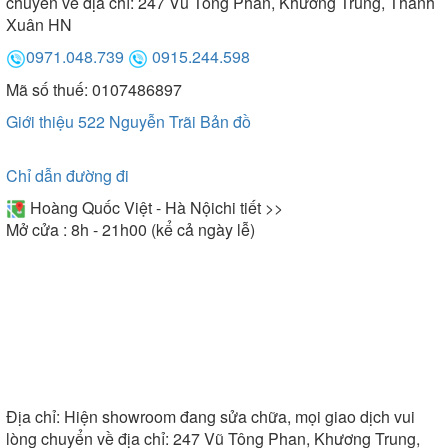
của khóa điện tử Kassler. Cách vận hành mở khóa
chuyển về địa chỉ: 247 Vũ Tông Phan, Khương Trung, Thanh
Xuân HN
đơn giản, tiện lợi hỗ trợ tốt cho người dùng. Ngoài
ra, một số model cụ thể có thêm chuông cửa màn
0971.048.739
0915.244.598
hình, chuông báo, cảnh báo đột nhập và chức năng
Mã số thuế: 0107486897
tự động khóa hiện đại.
Giới thiệu 522 Nguyễn Trãi
Bản đồ
Chỉ dẫn đường đi
Hoàng Quốc Việt - Hà Nội
chi tiết >>
Mở cửa : 8h - 21h00 (kể cả ngày lễ)
Địa chỉ:
Hiện showroom đang sửa chữa, mọi giao dịch vui
lòng chuyển về địa chỉ: 247 Vũ Tông Phan, Khương Trung,