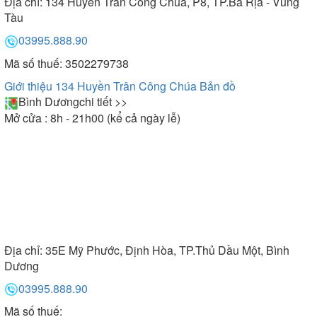
Địa chỉ:
134 Huyền Trân Công Chúa, P8, TP.Bà Rịa - Vũng
Tàu
03995.888.90
Mã số thuế: 3502279738
Giới thiệu 134 Huyền Trân Công Chúa
Bản đồ
Bình Dương
chi tiết >>
Mở cửa : 8h - 21h00 (kể cả ngày lễ)
Địa chỉ:
35E Mỹ Phước, Định Hòa, TP.Thủ Dầu Một, Bình
Dương
03995.888.90
Mã số thuế: