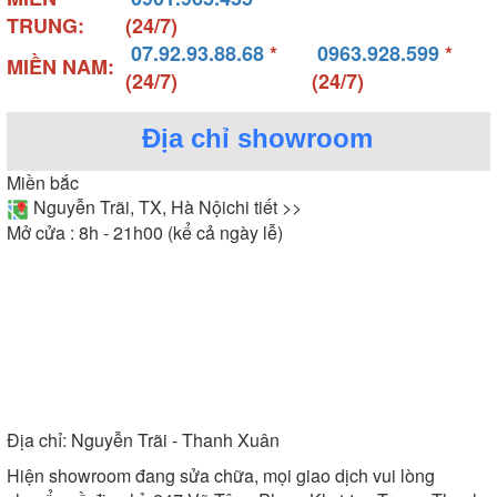
TRUNG:
(24/7)
07.92.93.88.68
*
0963.928.599
*
MIỀN NAM:
(24/7)
(24/7)
Địa chỉ showroom
Tính năng tự động mở cửa của khóa điện tử Kassler cao
Miền bắc
cấp
Nguyễn Trãi, TX, Hà Nội
chi tiết >>
Mở cửa : 8h - 21h00 (kể cả ngày lễ)
4. Tính năng
Khóa điện tử Kassler được trang bị đầy đủ tính năng
hiện đại hỗ trợ tốt cho người dùng. Điển hình là
những tính năng như sau:
- Khóa cửa vân tay.
- Khóa cửa từ, thẻ từ, khóa từ.
- Khóa cửa mật mã.
Địa chỉ:
Nguyễn Trãi - Thanh Xuân
- Khóa cửa wifi, bluetooth.
Các loại khóa trên chính là đại diện cho tính năng
Hiện showroom đang sửa chữa, mọi giao dịch vui lòng