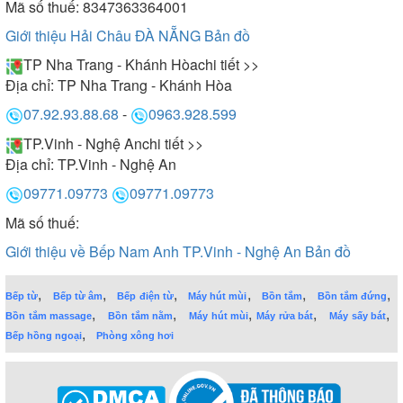
Mã số thuế: 8347363364001
Giới thiệu Hải Châu ĐÀ NẴNG
Bản đồ
TP Nha Trang - Khánh Hòa
chi tiết >>
Địa chỉ:
TP Nha Trang - Khánh Hòa
07.92.93.88.68
-
0963.928.599
TP.Vinh - Nghệ An
chi tiết >>
Địa chỉ:
TP.Vinh - Nghệ An
09771.09773
09771.09773
Mã số thuế:
Giới thiệu về Bếp Nam Anh TP.Vinh - Nghệ An
Bản đồ
,
,
,
,
,
,
Bếp từ
Bếp từ âm
Bếp điện từ
Máy hút mùi
Bồn tắm
Bồn tắm đứng
,
,
,
,
,
Bồn tắm massage
Bồn tắm nằm
Máy hút mùi
Máy rửa bát
Máy sấy bát
,
Bếp hồng ngoại
Phòng xông hơi