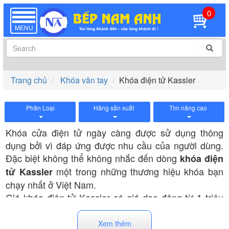
0
TOGGLE
NAVIGATION
MENU
Trang chủ
Khóa vân tay
Khóa điện tử Kassler
Phân Loại
Hãng sản xuất
Tìm nâng cao
Khóa cửa điện tử ngày càng được sử dụng thông
dụng bởi vì đáp ứng được nhu cầu của người dùng.
Đặc biệt không thể không nhắc đến dòng
khóa điện
một trong những thương hiệu khóa bạn
tử Kassler
chạy nhất ở Việt Nam.
Giá khóa điện tử Kassler có giá dao động từ 1 triệu
đến trên 40 triệu đồng tùy từng model sản phẩm. Do
đó, khách hàng có thể cân nhắc để lựa chọn cho
Xem thêm