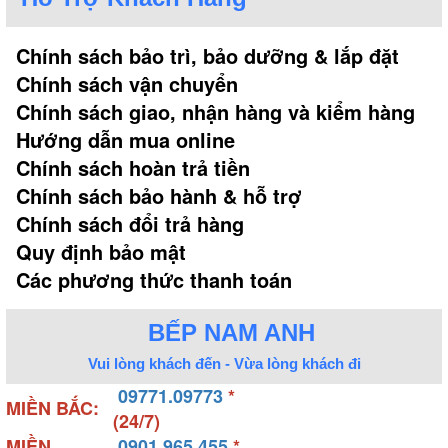
các chung cư cao cấp, khách sạn. Và đây cũng là
sản phẩm được sử dụng nhiều trong các hộ gia
Chính sách bảo trì, bảo dưỡng & lắp đặt
đình.
Chính sách vận chuyển
Sở hữu tính năng vượt trội, an toàn vì vậy khi bạn
Chính sách giao, nhận hàng và kiểm hàng
vô tình có việc gấp ra ngoài quên không khóa cửa.
Hướng dẫn mua online
Lúc này cửa sẽ tự động khóa sau khoảng 0,5s.
Chính sách hoàn trả tiền
Đồng thời khi nhiệt độ bên trong nhà, văn phòng,
Chính sách bảo hành & hỗ trợ
khách sạn đột ngột tăng lên cửa sẽ tự động mở để
bạn thoát ra ngoài nhanh chóng và đảm bảo an
Chính sách đổi trả hàng
toàn tuyệt đối.
Quy định bảo mật
Các phương thức thanh toán
BẾP NAM ANH
Vui lòng khách đến - Vừa lòng khách đi
09771.09773
*
MIỀN BẮC:
(24/7)
MIỀN
0901.965.455
*