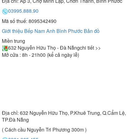
Địa chỉ:
Ấp 3, Chợ Minh Lập, Chơn Thành, Bình Phước
03995.888.90
Mã số thuế: 8095342490
Giới thiệu Bếp Nam Anh Bình Phước
Bản đồ
Miền trung
632 Nguyễn Hữu Thọ - Đà Nẵng
chi tiết >>
Mở cửa : 8h - 21h00 (kể cả ngày lễ)
Địa chỉ:
632 Nguyễn Hữu Thọ, P.Khuê Trung, Q.Cẩm Lệ,
TP.Đà Nẵng
( Cách cầu Nguyễn Tri Phương 300m )