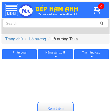
0
TOGGLE
NAVIGATION
MENU
Trang chủ
Lò nướng
Lò nướng Taka
Phân Loại
Hãng sản xuất
Tìm nâng cao
Xem thêm