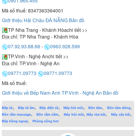
0901.965.455
Mã số thuế: 8347363364001
Giới thiệu Hải Châu ĐÀ NẴNG
Bản đồ
TP Nha Trang - Khánh Hòa
chi tiết >>
Địa chỉ:
TP Nha Trang - Khánh Hòa
07.92.93.88.68
-
0963.928.599
TP.Vinh - Nghệ An
chi tiết >>
Địa chỉ:
TP.Vinh - Nghệ An
09771.09773
09771.09773
Mã số thuế:
Giới thiệu về Bếp Nam Anh TP.Vinh - Nghệ An
Bản đồ
,
,
,
,
,
,
Bếp từ
Bếp từ âm
Bếp điện từ
Máy hút mùi
Bồn tắm
Bồn tắm đứng
,
,
,
,
,
Bồn tắm massage
Bồn tắm nằm
Máy hút mùi
Máy rửa bát
Máy sấy bát
,
Bếp hồng ngoại
Phòng xông hơi