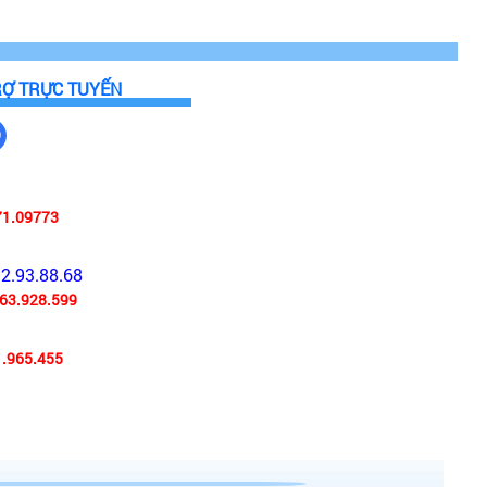
RỢ TRỰC TUYẾN
71.09773
92.93.88.68
63.928.599
.965.455