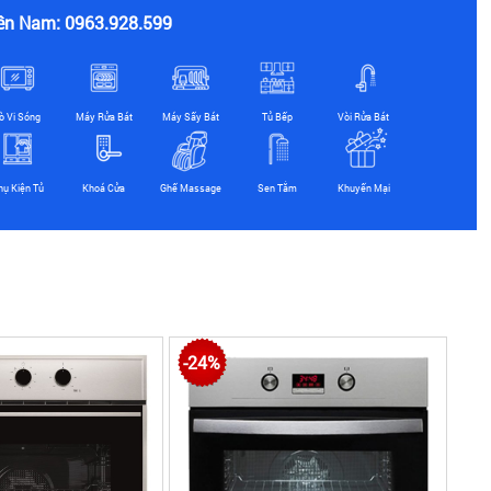
ền Nam: 0963.928.599
ò Vi Sóng
Máy Rửa Bát
Máy Sấy Bát
Tủ Bếp
Vòi Rửa Bát
hụ Kiện Tủ
Khoá Cửa
Ghế Massage
Sen Tắm
Khuyến Mại
-24%