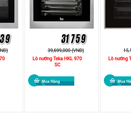
VNĐ)
39,699,000 (VNĐ)
15,
870
Lò nướng Teka HKL 970
Lò nướng 
SC