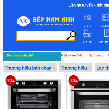
Liên hệ tư vấn + đặt hà
Bếp Từ
Bếp Điệ
Bồn Tắm
Bồn Tắm 
Danh mục sản phẩm
Bếp Nam Anh
Lò nướng
Thương hiệu bán chạy
Thương hiệu
Lọc t
-20%
-20%