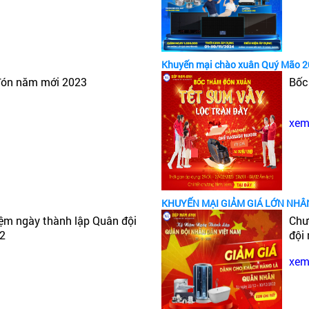
Khuyến mại chào xuân Quý Mão 
đón năm mới 2023
Bốc
xem 
KHUYẾN MẠI GIẢM GIÁ LỚN NHÂ
iệm ngày thành lập Quân đội
Chư
22
đội
xem 