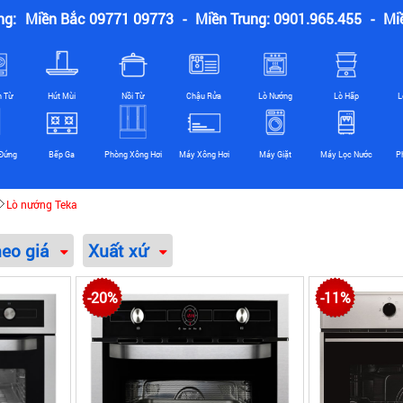
ng:
Miền Bắc 09771 09773
-
Miền Trung: 0901.965.455
-
Mi
n Từ
Hút Mùi
Nồi Từ
Chậu Rửa
Lò Nướng
Lò Hấp
L
Đứng
Bếp Ga
Phòng Xông Hơi
Máy Xông Hơi
Máy Giặt
Máy Lọc Nước
P
Lò nướng Teka
heo giá
Xuất xứ
-20%
-11%