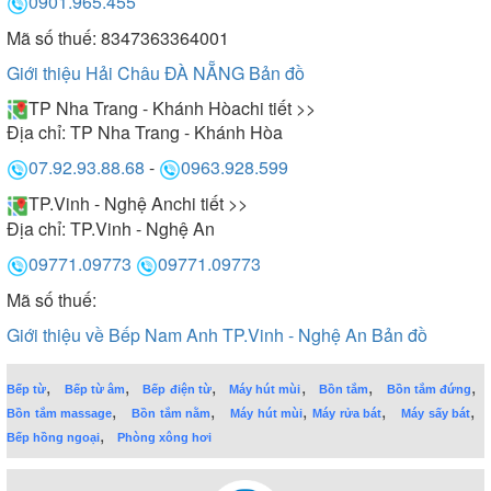
0901.965.455
Mã số thuế: 8347363364001
Giới thiệu Hải Châu ĐÀ NẴNG
Bản đồ
TP Nha Trang - Khánh Hòa
chi tiết >>
Địa chỉ:
TP Nha Trang - Khánh Hòa
07.92.93.88.68
-
0963.928.599
TP.Vinh - Nghệ An
chi tiết >>
Địa chỉ:
TP.Vinh - Nghệ An
09771.09773
09771.09773
Mã số thuế:
Giới thiệu về Bếp Nam Anh TP.Vinh - Nghệ An
Bản đồ
,
,
,
,
,
,
Bếp từ
Bếp từ âm
Bếp điện từ
Máy hút mùi
Bồn tắm
Bồn tắm đứng
,
,
,
,
,
Bồn tắm massage
Bồn tắm nằm
Máy hút mùi
Máy rửa bát
Máy sấy bát
,
Bếp hồng ngoại
Phòng xông hơi