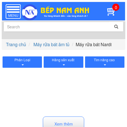
0
TOGGLE
NAVIGATION
MENU
Trang chủ
Máy rửa bát âm tủ
Máy rửa bát Nardi
Phân Loại
Hãng sản xuất
Tìm nâng cao
Xem thêm