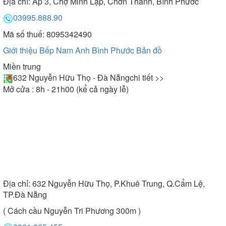
Địa chỉ:
Ấp 3, Chợ Minh Lập, Chơn Thành, Bình Phước
03995.888.90
Mã số thuế: 8095342490
Giới thiệu Bếp Nam Anh Bình Phước
Bản đồ
Miền trung
632 Nguyễn Hữu Thọ - Đà Nẵng
chi tiết >>
Mở cửa : 8h - 21h00 (kể cả ngày lễ)
Địa chỉ:
632 Nguyễn Hữu Thọ, P.Khuê Trung, Q.Cẩm Lệ,
TP.Đà Nẵng
( Cách cầu Nguyễn Tri Phương 300m )