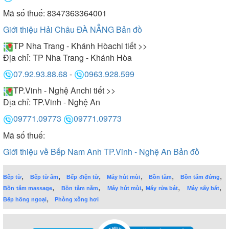
Mã số thuế: 8347363364001
Giới thiệu Hải Châu ĐÀ NẴNG
Bản đồ
TP Nha Trang - Khánh Hòa
chi tiết >>
Địa chỉ:
TP Nha Trang - Khánh Hòa
07.92.93.88.68
-
0963.928.599
TP.Vinh - Nghệ An
chi tiết >>
Địa chỉ:
TP.Vinh - Nghệ An
09771.09773
09771.09773
Mã số thuế:
Giới thiệu về Bếp Nam Anh TP.Vinh - Nghệ An
Bản đồ
,
,
,
,
,
,
Bếp từ
Bếp từ âm
Bếp điện từ
Máy hút mùi
Bồn tắm
Bồn tắm đứng
,
,
,
,
,
Bồn tắm massage
Bồn tắm nằm
Máy hút mùi
Máy rửa bát
Máy sấy bát
,
Bếp hồng ngoại
Phòng xông hơi