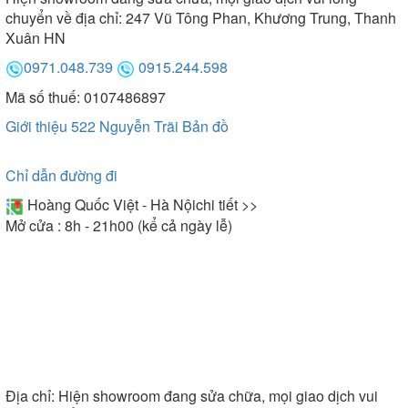
chuyển về địa chỉ: 247 Vũ Tông Phan, Khương Trung, Thanh
Xuân HN
0971.048.739
0915.244.598
Mã số thuế: 0107486897
Vỏ máy, khoang chứa máy rửa bát Malloca sử dụng
Giới thiệu 522 Nguyễn Trãi
Bản đồ
chất liệu cao cấp
Chỉ dẫn đường đi
Động cơ êm ái
Hoàng Quốc Việt - Hà Nội
chi tiết >>
Mở cửa : 8h - 21h00 (kể cả ngày lễ)
Máy rửa bát Malloca vận hành với độ ồn khá thấp,
không phát ra âm thanh khó chịu trong suốt quá
trình hoạt động. Bạn hoàn toàn có thể đọc sách,
xem phim, nghe nhạc, tận hưởng không gian yên
tĩnh ngay bên cạnh máy mà không hề bị làm phiền.
Cực kỳ thích hợp với gia đình có trẻ nhỏ
Địa chỉ:
Hiện showroom đang sửa chữa, mọi giao dịch vui
Đa dạng chương trình rửa, tính năng hiện đại