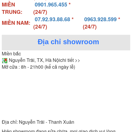
Các chương trình, tính năng trên bảng điều khiển
MIỀN
0901.965.455
*
được ký hiệu đơn giản, giúp người dùng thao tác
TRUNG:
(24/7)
nhanh chóng ngay từ lần đầu sử dụng. Hệ thống
07.92.93.88.68
*
0963.928.599
*
MIỀN NAM:
điều khiển được bảo vệ bằng lớp cách điện, nước
(24/7)
(24/7)
nên không bị rò rỉ hay nguy hiểm cho người dùng.
Địa chỉ showroom
Miền bắc
Nguyễn Trãi, TX, Hà Nội
chi tiết >>
Mở cửa : 8h - 21h00 (kể cả ngày lễ)
Địa chỉ:
Nguyễn Trãi - Thanh Xuân
Hiện showroom đang sửa chữa, mọi giao dịch vui lòng