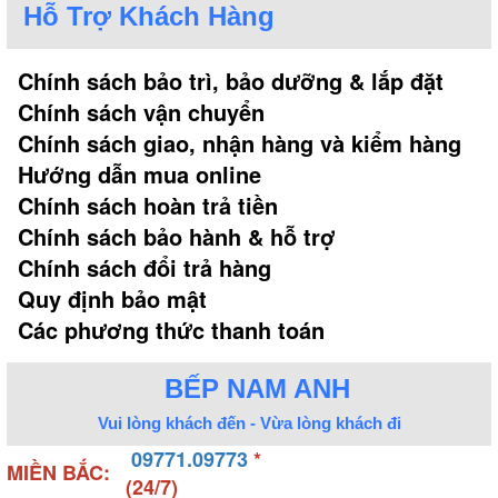
Hỗ Trợ Khách Hàng
Chính sách bảo trì, bảo dưỡng & lắp đặt
Chính sách vận chuyển
Chính sách giao, nhận hàng và kiểm hàng
Hình ảnh máy rửa bát Malloca kiểu dáng âm tủ
Hướng dẫn mua online
Chính sách hoàn trả tiền
Chất lượng bền bỉ, dễ sử dụng
Chính sách bảo hành & hỗ trợ
Chính sách đổi trả hàng
Ngoài mặt thiết kế, Malloca còn ghi điểm với người
dùng nhờ chất liệu siêu bền, đem tới độ bền bỉ lâu
Quy định bảo mật
dài. Trong đó, vỏ máy làm từ thép không gỉ phun
Các phương thức thanh toán
sơn tĩnh điện cao cấp, có đặc tính chịu lực, chịu
nhiệt và cách điện tốt, chống bám vân tay nên tiện
BẾP NAM ANH
lợi hơn khi vệ sinh.
Vui lòng khách đến - Vừa lòng khách đi
Hệ thống bảng điều khiển được thiết kế theo một
09771.09773
*
MIỀN BẮC:
trong 2 dạng: phím cơ và phím cảm ứng điện tử.
(24/7)