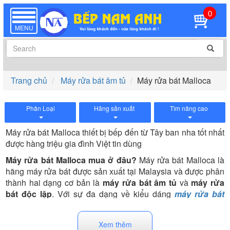
0
TOGGLE
NAVIGATION
MENU
Trang chủ
Máy rửa bát âm tủ
Máy rửa bát Malloca
Phân Loại
Hãng sản xuất
Tìm nâng cao
Máy rửa bát Malloca thiết bị bếp đến từ Tây ban nha tốt nhất
được hàng triệu gia đình Việt tin dùng
Máy rửa bát Malloca mua ở đâu?
Máy rửa bát Malloca là
hãng máy rửa bát được sản xuất tại Malaysia và được phân
thành hai dạng cơ bản là
máy rửa bát âm tủ
và
máy rửa
bát độc lập
. Với sự đa dạng về kiểu dáng
máy rửa bát
Malloca
giúp cho khách hàng có nhiều sự lựa chọn cho
không gian bếp gia đình.
Xem thêm