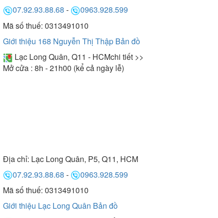
vấn hỗ trợ nhanh nhất
07.92.93.88.68
-
0963.928.599
Mã số thuế: 0313491010
Kết luận: Nhìn chung, Malloca hội tụ hầu như đầy
Giới thiệu 168 Nguyễn Thị Thập
Bản đồ
đủ các đặc điểm của máy rửa bát bền đẹp, chất
Lạc Long Quân, Q11 - HCM
chi tiết >>
lượng cho gia đình: Thiết kế bắt mắt, mẫu mã đa
Mở cửa : 8h - 21h00 (kể cả ngày lễ)
dạng, độ bền cao, rửa sạch và diệt khuẩn bát nhờ
hàng loạt tính năng, công nghệ hiện đại. Đây chính
là trợ thủ đắc lực giúp chị em bảo vệ đôi tay và sức
khỏe của tổ ấm gia đình mình.
Địa chỉ:
Lạc Long Quân, P5, Q11, HCM
07.92.93.88.68
-
0963.928.599
Mã số thuế: 0313491010
Giới thiệu Lạc Long Quân
Bản đồ