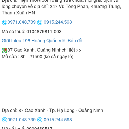
lòng chuyển về địa chỉ: 247 Vũ Tông Phan, Khương Trung,
Thanh Xuân HN
0971.048.739
0915.244.598
Mã số thuế: 0104879811-003
Giới thiệu 198 Hoàng Quốc Việt
Bản đồ
87 Cao Xanh, Quảng Ninh
chi tiết >>
Mở cửa : 8h - 21h00 (kể cả ngày lễ)
Địa chỉ:
87 Cao Xanh - Tp. Hạ Long - Quảng Ninh
0971.048.739
0915.244.598
Mã số thuế: 0900469517