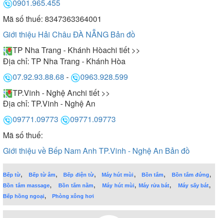
0901.965.455
Mã số thuế: 8347363364001
Giới thiệu Hải Châu ĐÀ NẴNG
Bản đồ
TP Nha Trang - Khánh Hòa
chi tiết >>
Địa chỉ:
TP Nha Trang - Khánh Hòa
07.92.93.88.68
-
0963.928.599
TP.Vinh - Nghệ An
chi tiết >>
Địa chỉ:
TP.Vinh - Nghệ An
09771.09773
09771.09773
Mã số thuế:
Giới thiệu về Bếp Nam Anh TP.Vinh - Nghệ An
Bản đồ
,
,
,
,
,
,
Bếp từ
Bếp từ âm
Bếp điện từ
Máy hút mùi
Bồn tắm
Bồn tắm đứng
,
,
,
,
,
Bồn tắm massage
Bồn tắm nằm
Máy hút mùi
Máy rửa bát
Máy sấy bát
,
Bếp hồng ngoại
Phòng xông hơi