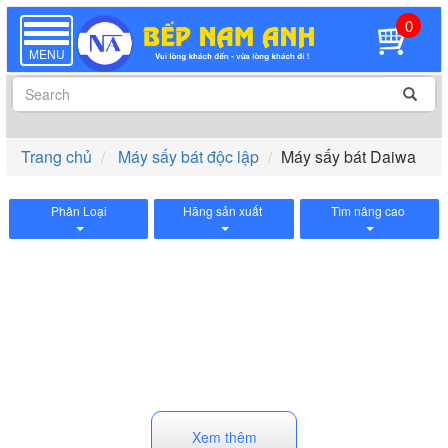
0
TOGGLE
NAVIGATION
MENU
Trang chủ
Máy sấy bát độc lập
Máy sấy bát Daiwa
Phân Loại
Hãng sản xuất
Tìm nâng cao
Xem thêm